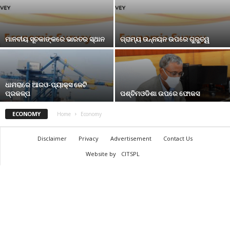
ମାନବୀୟ ସୂଚକାଙ୍କରେ ଭାରତର ସ୍ଥାନ
ଗ୍ରାମ୍ୟ ଉନ୍ନୟନ ଉପରେ ଗୁରୁତ୍ୱ
ଧାମରାରେ ଆରଓ-ପ୍ୟାକ୍ସ ଜେଟି
ପ୍ରକଳ୍ପ
ପଶ୍ଚିମଓଡିଶା ଉପରେ ଫୋକସ
ECONOMY
Home
Economy
Disclaimer
Privacy
Advertisement
Contact Us
Website by
CITSPL