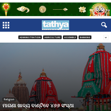
ADMINISTRATION
AGRICULTURE
ASSEMBLY
BANKING
Religion
ମାଗଣା ଖାଦ୍ୟ ବାଣ୍ଟିବେ ୪୬୬ ସଂସ୍ଥା