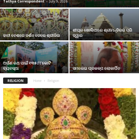
Tathya Correspondent
-
July 9, 2026
ଶୀଘ୍ର ଖୋଲିପାରେ ଶ୍ରୀମନ୍ଦିରର ଚାରି
ହାତୀ ବେଶରେ ଦର୍ଶନ ଦେଲେ ଶ୍ରୀଜିଉ
ଦ୍ୱାର
ଅର୍ପଣ ରଥ ପାଇଁ ୧୩୫.୮୮କୋଟି
ବ୍ୟବସ୍ଥା
ସମଲେଇ ପ୍ରକଳ୍ପ ଲୋକାର୍ପିତ
RELIGION
Home
Religion