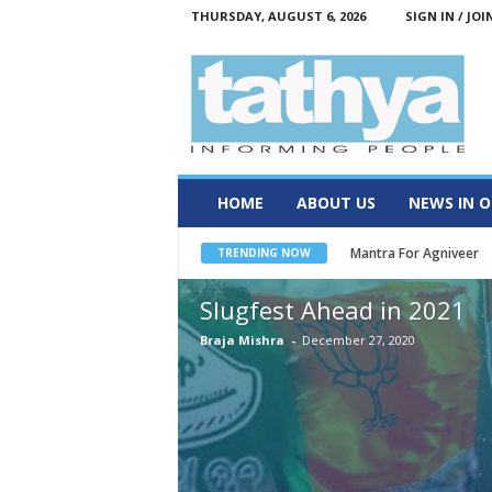
THURSDAY, AUGUST 6, 2026
SIGN IN / JOI
T
a
t
h
y
a
HOME
ABOUT US
NEWS IN O
Mantra For Agniveer
TRENDING NOW
Slugfest Ahead in 2021
Braja Mishra
-
December 27, 2020