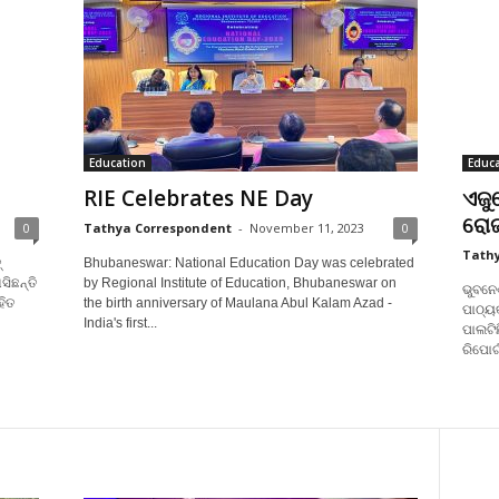
Education
Educa
RIE Celebrates NE Day
ଏଜୁ
ରୋ
0
Tathya Correspondent
-
November 11, 2023
0
Tathy
‍
Bhubaneswar: National Education Day was celebrated
ିଛନ୍ତି
by Regional Institute of Education, Bhubaneswar on
ଭୁବନେ
ହିତ
the birth anniversary of Maulana Abul Kalam Azad -
ପାଠ୍ୟ
India's first...
ପାଲଟି
ରିପୋର୍