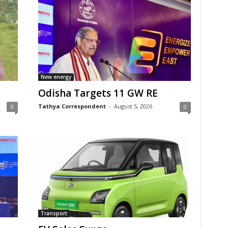
New energy
Odisha Targets 11 GW RE
Tathya Correspondent
-
August 5, 2026
0
0
Transport