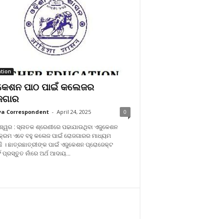
tion
କେଶନ ପାଠ ପାଇଁ କଲେଜର
ଜଗାର
a Correspondent
-
April 24, 2025
0
ଶ୍ୱର : ସ୍ନାତକ ଶ୍ରେଣୀରେ ପଢାଯାଉଥିବା ଏଜୁକେଶନ
କ୍ରମ ଏବେ ବହୁ କଲେଜ ପାଇଁ ରୋଜଗାରର ମାଧ୍ୟମ
ଛି । ଛାତ୍ରଛାତ୍ରୀଙ୍କ ପାଇଁ ଏଜୁକେଶନ ପ୍ରୋଜେକ୍ଟ
ଟ ପ୍ରସ୍ତୁତ ନାଁରେ ଅର୍ଥ ଆଦାୟ...