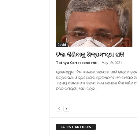
Covid
ଟିକା କିଣିବାକୁ ଶିଳ୍ପସଂସ୍ଥା ରାଜି
Tathya Correspondent
-
May 19, 2021
ଭୁବନେଶ୍ୱର : ଟିକାକରଣରେ ସହଯୋଗ ପାଇଁ ରାଜ୍ୟର ବୃହତ୍
ଶିଳ୍ପସଂସ୍ଥା ଓ ବ୍ୟବସାୟିକ ପ୍ରତିଷ୍ଠାନମାନେ ଆଗେଇ ଆସ
। ରାଜ୍ୟ ସରକାରଙ୍କ ସହଯୋଗରେ ସେମାନେ ଟିକା ଖରିଦ ସ
ନିଜର କର୍ମଚାରୀ, ସେମାନଙ୍କ...
LATEST ARTICLES