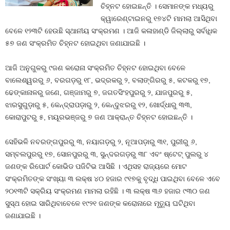
ଚିହ୍ନଟ ହୋଇଛନ୍ତି । ସେମାନଙ୍କ ମଧ୍ୟରୁ
କ୍ୱାରେଣ୍ଟାଇନରୁ ୧୭୪ଟି ମାମଲା ଆସିଥିବା
ବେଳେ ୧୨୩ଟି ହେଉଛି ସ୍ଥାନୀୟ ସଂକ୍ରମଣ । ଆଜି କଳାହାଣ୍ଡି ଜିଲ୍ଲାରୁ ସର୍ବାଧିକ
୫୭ ଜଣ ସଂକ୍ରମିତ ଚିହ୍ନଟ ହୋଇଥିବା ଜଣାଯାଇଛି ।
ଆଜି ଅନୁଗୁଳରୁ ୯ଜଣ କରୋନା ସଂକ୍ରମିତ ଚିହ୍ନଟ ହୋଇଥିବା ବେଳେ
ବାଲେଶ୍ୱରରୁ ୬, ବରଗଡ଼ରୁ ୧୮, ଭଦ୍ରକରୁ ୨, ବଲାଙ୍ଗିରରୁ ୫, କଟକରୁ ୧୭,
ଢେଙ୍କାନାଳରୁ ଜଣେ, ଗଞ୍ଜାମରୁ ୭, ଜଗତସିଂହପୁରରୁ ୨, ଯାଜପୁରରୁ ୫,
ଝାରସୁଗୁଡ଼ାରୁ ୫, କେନ୍ଦ୍ରାପଡ଼ାରୁ ୨, କେନ୍ଦୁଝରରୁ ୧୨, ଖୋର୍ଦ୍ଧାରୁ ୩୩,
କୋରାପୁଟରୁ ୫, ମୟୂରଭଞ୍ଜରୁ ୭ ଜଣ ଆକ୍ରାନ୍ତ ଚିହ୍ନଟ ହୋଇଛନ୍ତି ।
ସେହିଭଳି ନବରଙ୍ଗପୁରରୁ ୩, ନୟାଗଡ଼ରୁ ୨, ନୂଆପଡ଼ାରୁ ୩୧, ପୁରୀରୁ ୬,
ସମ୍ବଲପୁରରୁ ୧୭, ସୋନପୁରରୁ ୩, ସୁନ୍ଦରଗଡ଼ରୁ ୩୮ ଏବଂ ଷ୍ଟେଟ୍ ପୁଲରୁ ୪
ଜଣଙ୍କ ରିପୋର୍ଟ କୋଭିଡ ପଜିଟିଭ ଆସିଛି । ଏଥିସହ ରାଜ୍ୟରେ ମୋଟ
ସଂକ୍ରମିତଙ୍କ ସଂଖ୍ୟା ୩ ଲକ୍ଷ ୪୦ ହଜାର ୯୧୭କୁ ବୃଦ୍ଧି ପାଇଥିବା ବେଳେ ଏବେ
୨୦୧୩ଟି ସକ୍ରିୟ ସଂକ୍ରମଣ ମାମଲା ରହିଛି । ୩ ଲକ୍ଷ ୩୬ ହଜାର ୯୩୦ ଜଣ
ସୁସ୍ଥ ହୋଇ ସାରିଥିବାବେଳେ ୧୯୨୧ ଜଣଙ୍କ କରୋନାରେ ମୃତ୍ୟୁ ଘଟିଥିବା
ଜଣାଯାଇଛି ।