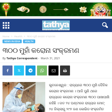
Home
Health
୩୦୦ ମୁହାଁ କରୋନା ସଂକ୍ରମଣ
NEWS IN ODIA
HEALTH
୩୦୦ ମୁହାଁ କରୋନା ସଂକ୍ରମଣ
By
Tathya Correspondent
-
March 31, 2021
ଭୁବନେଶ୍ୱର : ରାଜ୍ୟରେ ୩୦୦ ମୁହାଁ ଦୈନିକ
କରୋନା ସଂକ୍ରମଣ । ଆଜି ପୁଣି ଥରେ
ରାଜ୍ୟରେ କରୋନା ସଂକ୍ରମଣ ୩୦୦ ପାଖାପାଖି
ରହିଛି । ଗତ ୨୪ ଘଣ୍ଟାରେ ରାଜ୍ୟର ମୋଟ୍‍
୨୪ ଜିଲ୍ଲାରୁ ୨୯୭ ଜଣ କୋଭିଡ ସଂକ୍ରମିତ