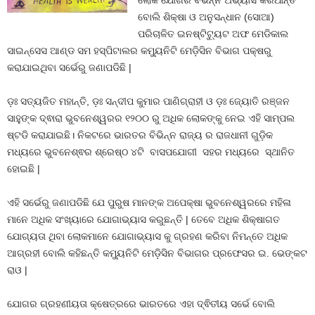
ଲୋକ ଯୋଗର ବିଭିନ୍ନ ଅଭ୍ୟାସ କରିଥାନ୍ତି
ବୋଲି ଶିକ୍ଷା ଓ ଅନୁସନ୍ଧାନ (ସୋଆ)
ପରିଚାଳିତ ଇନଷ୍ଟିଟ୍ୟୁଟ ଅଫ ମେଡିକାଲ
ସାଇନ୍ସେସ ଆଣ୍ଡ ସମ ହସ୍ପିଟାଲର କମ୍ୟୁନିଟି ମେଡ଼ିସିନ ବିଭାଗ ପକ୍ଷରୁ
କରାଯାଇଥିବା ସର୍ଭେରୁ ଜଣାପଡିଛି |
ଡ଼ଃ ସତ୍ୟଜିତ ମହାନ୍ତି, ଡ଼ଃ ସନ୍ଦୀପ କୁମାର ପାଣିଗ୍ରାହୀ ଓ ଡ଼ଃ ଜ୍ୟୋତି ରଞ୍ଜନ
ସାହୁଙ୍କ ଦ୍ଵାରା ଭୁବନେଶ୍ୱରର ୧୨୦୦ ରୁ ଅଧିକ ଲୋକଙ୍କୁ ନେଇ ଏହି ସାମ୍ପଲ
ଷ୍ଟଡି କରାଯାଇଛି। ନିକଟରେ ଭାରତର ବିଭିନ୍ନ ରାଜ୍ୟ ର ରାଜଧାନୀ ଗୁଡ଼ିକ
ମଧ୍ୟରେ ଭୁବନେଶ୍ଵର ଶ୍ରେଷ୍ଠ ୪ଟି ବାସପଯୋଗୀ ସହର ମଧ୍ୟରେ ସ୍ଥାନିତ
ହୋଇଛି |
ଏହି ସର୍ଭେରୁ ଜଣାପଡିଛି ଯେ ପୁରୁଷ ମାନଙ୍କ ଅପେକ୍ଷା ଭୁବନେଶ୍ୱରରେ ମହିଳା
ମାନେ ଅଧିକ ସଂଖ୍ୟାରେ ଯୋଗାଭ୍ୟାସ କରୁଛନ୍ତି | ତେବେ ଅଧିକ ଶିକ୍ଷାଗତ
ଯୋଗ୍ୟତା ଥିବା ଲୋକମାନେ ଯୋଗାଭ୍ୟାସ କୁ ଗ୍ରହଣ କରିବା ନିମନ୍ତେ ଅଧିକ
ଆଗ୍ରହୀ ବୋଲି କହିଛନ୍ତି କମ୍ୟୁନିଟି ମେଡ଼ିସିନ ବିଭାଗର ପ୍ରଫେସର ଇ. ଭେଙ୍କଟ
ରାଓ |
ଯୋଗର ଗ୍ରହଣୀୟତା କ୍ଷେତ୍ରରେ ଭାରତରେ ଏହା ଦ୍ଵିତୀୟ ସର୍ଭେ ବୋଲି