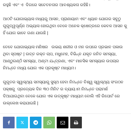
ରହୁଛି ଏବଂ ଏ ଦିଗରେ ସଚେତନତାର ଆବଶ୍ୟକତା ରହିଛି।
ଆଠଟି ଯୋଗାଭ୍ୟାସ ମଧ୍ୟରୁ ଆସନ, ପ୍ରାଣାୟାମ ଏବଂ ଧ୍ୟାନ ଯୋଗର ସବୁଠୁ
ଗୁରୁତ୍ୱପୂର୍ଣ୍ଣ ଅଭ୍ୟାସ ହୋଇଥିବା ବେଳେ ଅନେକ କ୍ଷେତ୍ରରେ କେବଳ ଆସନ କୁ
ହିଁ ଯୋଗ ଭାବେ ଗଣା ଯାଉଛି |
ତେବେ ଯୋଗାଭ୍ୟାସ ମଣିଷର ଉଭୟ ଶରୀର ଓ ମନ ଉପରେ ପ୍ରଭାବ ପକାଉ
ଥିବା ସ୍ପଷ୍ଟ | ଉଚ୍ଚ ରକ୍ତ ଚାପ, ମଧୁମେହ, ବିଭିନ୍ନ ଯକୃତ ଜନିତ ସମସ୍ୟା,
ଆଣ୍ଠୁଗଣ୍ଠି ସମସ୍ୟା, ଅଣ୍ଟା ଯନ୍ତ୍ରଣା, ଏବଂ ମାନସିକ ସମସ୍ୟାର ଉପଚାର
ନିମନ୍ତେ ମଧ୍ୟ ଯୋଗ ଏକ ପ୍ରକୃଷ୍ଟ ମାଧ୍ୟମ।
ଗୁରୁତର ସ୍ୱାସ୍ଥ୍ୟ ସମସ୍ୟାରୁ ସୁସ୍ଥ ହେବା ନିମନ୍ତେ ବିଶ୍ୱ ସ୍ୱାସ୍ଥ୍ୟ ସଂଗଠନ
ପକ୍ଷରୁ ପ୍ରତ୍ୟେକ ଦିନ ୩୦ ମିନିଟ ର ବ୍ୟାୟ।ମ ନିମନ୍ତେ ପରାମର୍ଶ
ଦିଆଯାଇଥିବା ବେଳେ ଯୋଗ ଏକ ଉତ୍କୃଷ୍ଟ ମାଧ୍ୟମ ବୋଲି ଏହି ରିପୋର୍ଟ ରେ
ଉଲ୍ଲେଖ କରାଯାଇଛି |