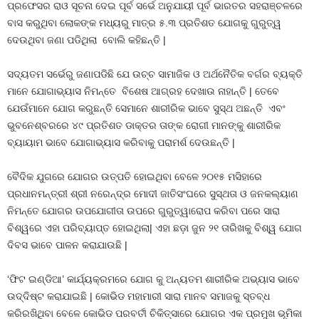
ପ୍ରଫେସର ରାଓ ସୂଚନା ଦେଇ ପୂର୍ବ ସର୍ଭେ ଅନୁଯାୟୀ ପୂର୍ବ ଭାରତର ସହରାଞ୍ଚଳରେ
ବାସ କରୁଥିବା ଲୋକଙ୍କ ମଧ୍ୟରୁ ମାତ୍ର ୫.୩ ପ୍ରତିଶତ ଯୋଗକୁ ଗୁରୁତ୍ୱ
ଦେଉଥିବା ଜଣା ପଡିଥିଲା ବୋଲି କହିଛନ୍ତି |
ସଦ୍ୟତମ ସର୍ଭେରୁ ଜଣାପଡିଛି ଯେ ଉଚ୍ଚ ସାମାଜିକ ଓ ଅର୍ଥନୈତିକ ବର୍ଗର ବ୍ୟକ୍ତି
ମାନେ ଯୋଗାଭ୍ୟାସ ନିମନ୍ତେ ବିଶେଷ ଆଗ୍ରହ ଦେଖାଉ ନାହାନ୍ତି | ତେବେ
ଯେଉଁମାନେ ଯୋଗ କରୁଛନ୍ତି ସେମାନେ ଶାରୀରିକ ଭାବେ ସୁସ୍ଥ ଅଛନ୍ତି ଏବଂ
ଭୁବନେଶ୍ବରରେ ୪୯ ପ୍ରତିଶତ ଡାକ୍ତର ତାଙ୍କ ରୋଗୀ ମାନଙ୍କୁ ଶାରୀରିକ
ବ୍ୟାୟାମ ଭାବେ ଯୋଗାଭ୍ୟାସ କରିବାକୁ ପରାମର୍ଶ ଦେଉଛନ୍ତି |
ବୈଦିକ ଯୁଗରେ ଯୋଗର ଉତ୍ପତି ହୋଇଥିବା ବେଳେ ୨୦୧୫ ମସିହାରେ
ପ୍ରଧାନମନ୍ତ୍ରୀ ଶ୍ରୀ ନରେନ୍ଦ୍ର ମୋଦୀ ଜାତିସଂଘରେ ସୁସ୍ଥତା ଓ ଜନକଲ୍ୟାଣ
ନିମନ୍ତେ ଯୋଗର ଉପଯୋଗୀତା ଉପରେ ଗୁରୁତ୍ୱାରୋପ କରିବା ପରେ ସାରା
ବିଶ୍ୱରେ ଏହା ପରିବ୍ୟାପ୍ତ ହୋଇଥିଲା| ଏହା ଛଡ଼ା ଜୁନ ୨୧ ତାରିଖକୁ ବିଶ୍ୱ ଯୋଗ
ଦିବସ ଭାବେ ପାଳନ କରାଯାଉଛି |
‘ଫିଟ ଇଣ୍ଡିଆ’ କାର୍ଯ୍ୟକ୍ରମରେ ଯୋଗ କୁ ଅନ୍ୟତମ ଶାରୀରିକ ଅଭ୍ୟାସ ଭାବେ
ଉଦ୍ଦିଷ୍ଟ କରାଯାଇଛି | କୋଭିଡ ମହାମାରୀ ସାରା ମାନବ ସମାଜକୁ ସ୍ତବ୍ଧ
କରିରଖିଥିବା ବେଳେ କୋଭିଡ ପରବର୍ତୀ ଚିକିତ୍ସାରେ ଯୋଗର ଏକ ପ୍ରମୁଖ ଭୂମିକା