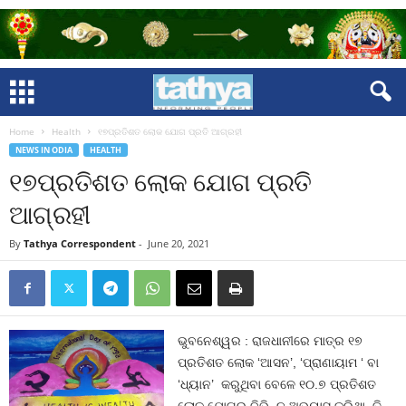
Home
Health
୧୭ପ୍ରତିଶତ ଲୋକ ଯୋଗ ପ୍ରତି ଆଗ୍ରହୀ
NEWS IN ODIA
HEALTH
୧୭ପ୍ରତିଶତ ଲୋକ ଯୋଗ ପ୍ରତି
ଆଗ୍ରହୀ
By
Tathya Correspondent
-
June 20, 2021
ଭୁବନେଶ୍ୱର : ରାଜଧାନୀରେ ମାତ୍ର ୧୭
ପ୍ରତିଶତ ଲୋକ ‘ଆସନ’, ‘ପ୍ରାଣାୟାମ ‘ ବା
‘ଧ୍ୟାନ’ କରୁଥିବା ବେଳେ ୧୦.୭ ପ୍ରତିଶତ