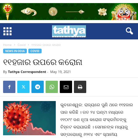
Home
Covid
୧୧ହଜାର ଉପରେ କରୋନା
NEWS IN ODIA
COVID
୧୧ହଜାର ଉପରେ କରୋନା
By
Tathya Correspondent
-
May 19, 2021
ଭୁବନେଶ୍ୱର: ରାଜ୍ୟରେ ପୁଣି ଥରେ ୧୧ହଜାର
ପାର କରିଛି । ଗତ ୨୪ ଘଣ୍ଟା ମଧ୍ୟରେ
୧୧୦୯୯ ଜଣ ନୂଆ କରୋନା ସଂକ୍ରମିତଙ୍କୁ
ଚିହ୍ନଟ କରାଯାଇଛି । ସେମାନଙ୍କ ମଧ୍ୟରୁ
ସଙ୍ଗରୋଧରୁ ୬୨୧୪ ଏବଂ ସ୍ଥାନୀୟ