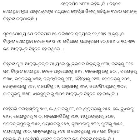
ସଂକ୍ରମିତ ୪୮୮୫ ରହିଛନ୍ତି । ଚିହ୍ନଟ
ହୋଇଥିବା ନୂଆ ଆକ୍ରାନ୍ତଙ୍କ ମଧ୍ୟରେ ଖୋର୍ଦ୍ଧା ଜିଲାରୁ ସର୍ବାଧିକ ୧୪୬୦ ଜଣଙ୍କୁ
ଚିହ୍ନଟ କରାଯାଇଛି ।
ସୂଚନାଯୋଗ୍ୟ ଯେ ଚଳିତମାସ ୧୫ ତାରିଖରେ ରାଜ୍ୟରେ ୧୧,୭୩୨ ଆକ୍ରାନ୍ତ
ଚିହ୍ନଟ ହୋଇଥିବା ବେଳେ ୧୬ ଓ ୧୭ ତାରିଖରେ ଯଥାକ୍ରମେ ୧୦,୭୫୭ ଓ ୧୦,୩୨୧
ଜଣ ଆକ୍ରାନ୍ତ ଚିହ୍ନଟ ହୋଇଥିଲେ ।
ଚିହ୍ନଟ ନୂଆ ଆକ୍ରାନ୍ତଙ୍କ ମଧ୍ୟରେ ସୁନ୍ଦରଗଡ଼ ଜିଲ୍ଲାରୁ ୯୮୩, କଟକରୁ ୮୬୭
ଜଣ ଚିହ୍ନଟ ହୋଇଥିବା ବେଳେ ଅନୁଗୋଳରୁ ୫୫୨, ବାଲେଶ୍ୱରରୁ ୪୦୮, ବରଗଡ଼ରୁ
୩୩୯, ଭଦ୍ରକରୁ ୪୩୧, ବଲାଙ୍ଗିରରୁ ୨୮୮, ବୌଦ୍ଧରୁ ୨୧୩, ଦେବଗଡ଼ରୁ ୧୦୭,
ଢେଙ୍କାନାଳରୁ ୧୬୨, ଗଜପତିରୁ ୮୨, ଗଞ୍ଜାମରୁ ୧୯୬, ଜଗତସିଂହପୁରରୁ ୩୦୨,
ଯାଜପୁରରୁ ୩୭୮, ଝାରସୁଗୁଡ଼ାରୁ ୩୦୭ ଆକ୍ରାନ୍ତ ଚିହ୍ନଟ ହୋଇଛନ୍ତି ।
ସେହିପରି କଳାହାଣ୍ଡିରୁ ୨୯୯, କନ୍ଧମାଳରୁ ୮୮, କେନ୍ଦ୍ରାପଡ଼ାରୁ ୧୫୬, କେନ୍ଦୁଝରରୁ
୧୬୫, କୋରାପୁଟରୁ ୨୮୦, ମାଲକାନଗିରିରୁ ୧୦୨, ମୟୂରଭଞ୍ଜରୁ ୫୦୭,
ନବରଙ୍ଗପୁରରୁ ୩୫୧, ନୟାଗଡ଼ରୁ ୨୭୭, ନୂଆପଡ଼ାରୁ ୨୩୨, ପୁରୀରୁ ୩୫୬,
ରାୟଗଡ଼ାରୁ ୧୭୦, ସମ୍ବଲପୁରରୁ ୫୪୭ ଓ ସୋନପୁରରୁ ୨୫୨ ଜଣ ଚିହ୍ନଟ
ହୋଇଛନ୍ତି । ସେହିପରି ଷ୍ଟେଟ୍ ପୁଲରୁ୨୪୨ ଜଣ ଚିହ୍ନଟ ହୋଇଛନ୍ତି ।