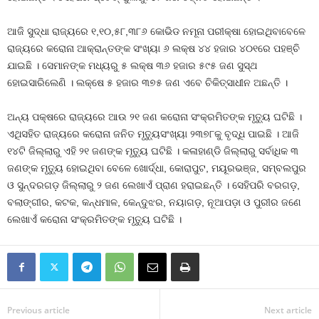
ଆଜି ସୁଦ୍ଧା ରାଜ୍ୟରେ ୧,୧୦,୫୮,୩୮୬ କୋଭିଡ ନମୂନା ପରୀକ୍ଷା ହୋଇଥିବାବେଳେ
ରାଜ୍ୟରେ କରୋନା ଆକ୍ରାନ୍ତଙ୍କ ସଂଖ୍ୟା ୬ ଲକ୍ଷ ୪୪ ହଜାର ୪୦୧ରେ ପହଞ୍ଚି
ଯାଇଛି । ସେମାନଙ୍କ ମଧ୍ୟରୁ ୫ ଲକ୍ଷ ୩୬ ହଜାର ୫୯୫ ଜଣ ସୁସ୍ଥ
ହୋଇସାରିଲେଣି । ଲକ୍ଷେ ୫ ହଜାର ୩୭୫ ଜଣ ଏବେ ଚିକିତ୍ସାଧୀନ ଅଛନ୍ତି ।
ଅନ୍ୟ ପକ୍ଷରେ ରାଜ୍ୟରେ ଆଉ ୨୧ ଜଣ କରୋନା ସଂକ୍ରମିତଙ୍କ ମୃତ୍ୟୁ ଘଟିଛି ।
ଏଥିସହିତ ରାଜ୍ୟରେ କରୋନା ଜନିତ ମୃତ୍ୟୁସଂଖ୍ୟା ୨୩୭୮କୁ ବୃଦ୍ଧି ପାଇଛି । ଆଜି
୧୪ଟି ଜିଲ୍ଲାରୁ ଏହି ୨୧ ଜଣଙ୍କ ମୃତ୍ୟୁ ଘଟିଛି । କଳାହାଣ୍ଡି ଜିଲ୍ଲାରୁ ସର୍ବାଧିକ ୩
ଜଣଙ୍କ ମୃତ୍ୟୁ ହୋଇଥିବା ବେଳେ ଖୋର୍ଦ୍ଧା, କୋରାପୁଟ, ମୟୂରଭଞ୍ଜ, ସମ୍ବଲପୁର
ଓ ସୁନ୍ଦରଗଡ଼ ଜିଲ୍ଲାରୁ ୨ ଜଣ ଲେଖାଏଁ ପ୍ରାଣ ହରାଇଛନ୍ତି । ସେହିପରି ବରଗଡ଼,
ବଲାଙ୍ଗୀର, କଟକ, କନ୍ଧମାଳ, କେନ୍ଦୁଝର, ନୟାଗଡ଼, ନୂଆପଡ଼ା ଓ ପୁରୀର ଜଣେ
ଲେଖାଏଁ କରୋନା ସଂକ୍ରମିତଙ୍କ ମୃତ୍ୟୁ ଘଟିଛି ।
Previous article
Next article