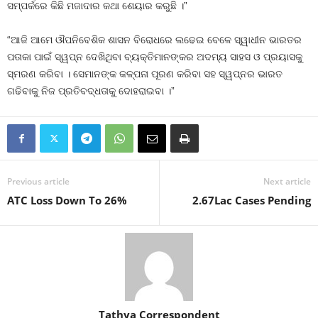
ସମ୍ପର୍କରେ କିଛି ମଜାଦାର କଥା ଶେୟାର କରୁଛି ।”
“ଆଜି ଆମେ ଔପନିବେଶିକ ଶାସନ ବିରୋଧରେ ଲଢେଇ ବେଳେ ସ୍ୱାଧୀନ ଭାରତର
ପତାକା ପାଇଁ ସ୍ୱପ୍ନ ଦେଖିଥିବା ବ୍ୟକ୍ତିମାନଙ୍କର ଅଦମ୍ୟ ସାହସ ଓ ପ୍ରୟାସକୁ
ସ୍ମରଣ କରିବା । ସେମାନଙ୍କ କଳ୍ପନା ପୂରଣ କରିବା ସହ ସ୍ୱପ୍ନର ଭାରତ
ଗଢିବାକୁ ନିଜ ପ୍ରତିବଦ୍ଧତାକୁ ଦୋହରାଇବା ।”
Previous article
Next article
ATC Loss Down To 26%
2.67Lac Cases Pending
Tathya Correspondent