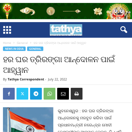
Home
General
ହର ଘର ତ୍ରିରଙ୍ଗା ଆନ୍ଦୋଳନ ପାଇଁ ଆହ୍ୱାନ
NEWS IN ODIA
GENERAL
ହର ଘର ତ୍ରିରଙ୍ଗା ଆନ୍ଦୋଳନ ପାଇଁ
ଆହ୍ୱାନ
By
Tathya Correspondent
-
July 22, 2022
ଭୁବନେଶ୍ୱର : ହର ଘର ତ୍ରିରଙ୍ଗା
ଆନ୍ଦୋଳନକୁ ମଜବୁତ କରିବା ପାଇଁ
ପ୍ରଧାନମନ୍ତ୍ରୀ ନରେନ୍ଦ୍ର ମୋଦୀ