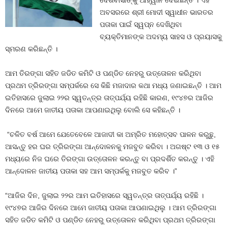
ଦେଶବାସୀଙ୍କୁ ଆହ୍ୱାନ ଦେଇଛନ୍ତି । ଏହି
ଅବସରରେ ଶ୍ରୀ ମୋଦୀ ସ୍ୱାଧୀନ ଭାରତର
ପତାକା ପାଇଁ ସ୍ୱପ୍ନ ଦେଖିଥିବା
ବ୍ୟକ୍ତିମାନଙ୍କ ଅଦମ୍ୟ ସାହସ ଓ ପ୍ରୟାସକୁ
ସ୍ମରଣ କରିଛନ୍ତି ।
ଆମ ତିରଙ୍ଗା ସହିତ ଜଡିତ କମିଟି ଓ ପଣ୍ଡିତ ନେହରୁ ଉତ୍ତୋଳନ କରିଥିବା
ପ୍ରଥମ ତ୍ରିରଙ୍ଗା ସମ୍ପର୍କରେ ସେ କିଛି ମଜାଦାର କଥା ମଧ୍ୟ ଜଣାଇଛନ୍ତି । ଆମ
ଇତିହାସରେ ଜୁଲାଇ ୨୨ର ସ୍ୱତନ୍ତ୍ର ତାତ୍ପର୍ଯ୍ୟ ରହିଛି କାରଣ, ୧୯୪୭ର ଆଜିର
ଦିନରେ ଆମେ ଜାତୀୟ ପତାକା ଆପଣାଇଥିଲୁ ବୋଲି ସେ କହିଛନ୍ତି ।
“ଚଳିତ ବର୍ଷ ଆମେ ଯେତେବେଳେ ଆଜାଦୀ କା ଅମ୍ରିତ ମହୋତ୍ସବ ପାଳନ କରୁଛୁ,
ଆସନ୍ତୁ ହର ଘର ତ୍ରିରଙ୍ଗା ଆନ୍ଦୋଳନକୁ ମଜବୁତ କରିବା । ଅଗଷ୍ଟ ୧୩ ଓ ୧୫
ମଧ୍ୟରେ ନିଜ ଘରେ ତିରଙ୍ଗା ଉତ୍ତୋଳନ କରନ୍ତୁ ବା ପ୍ରଦର୍ଶିତ କରନ୍ତୁ । ଏହି
ଆନ୍ଦୋଳନ ଜାତୀୟ ପତାକା ସହ ଆମ ସମ୍ପର୍କକୁ ମଜବୁତ କରିବ ।”
“ଆଜିର ଦିନ, ଜୁଲାଇ ୨୨ର ଆମ ଇତିହାସରେ ସ୍ୱତନ୍ତ୍ର ତାତ୍ପର୍ଯ୍ୟ ରହିଛି ।
୧୯୪୭ର ଆଜିର ଦିନରେ ଆମେ ଜାତୀୟ ପତାକା ଆପଣାଇଥିଲୁ । ଆମ ତ୍ରିରଙ୍ଗା
ସହିତ ଜଡିତ କମିଟି ଓ ପଣ୍ଡିତ ନେହରୁ ଉତ୍ତୋଳନ କରିଥିବା ପ୍ରଥମ ତ୍ରିରଙ୍ଗା