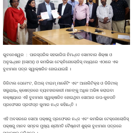
ଭୁବନେଶ୍ୱର : ପାରସ୍ପରିକ ସହଭାଗିତା ନିମନ୍ତେ ସୋମବାର ଶିକ୍ଷା ଓ
ଅନୁସନ୍ଧାନ (ସୋଆ) ଓ କମଭିଭା ଟେକ୍ନିନୋଲୋଜିସ୍ ମଧ୍ୟରେ ଏଠାରେ ଏକ
ବୁଝାମଣା ପତ୍ର ସ୍ୱାକ୍ଷରିତ ହୋଇଯାଇଛି ।
ଡିଜିଟାଲ ପେମେଂଟ, ରିଅଲ୍ ଟାଇମ୍ ମାର୍କେଟିଂ ଏବଂ ଆନାଲିଟିକ୍ସ ଓ ଡିଜିଟାଲ୍
ସଲ୍ୟୁସନ୍ କ୍ଷେତ୍ରରେ ବ୍ୟବହାରକାରୀ ମାନଙ୍କୁ ଅଧିକ ଅଭିଜ୍ଞ କରାଇବା
ଲକ୍ଷ୍ୟରେ ଏହି ବୁଝାମଣା ସ୍ୱାକ୍ଷରିତ ହୋଇଥିବା ସୋଆର ଉପ-କୁଳପତି
ପ୍ରଫେସର ପ୍ରଦୀପ୍ତ କୁମାର ନନ୍ଦ କହିଛନ୍ତି ।
ଏହି ଅବସରରେ ସୋଆ ପକ୍ଷରୁ ପ୍ରଫେସର ନନ୍ଦ ଏବଂ କମଭିଭା ଟେକ୍‌ନୋଲୋଜିସ୍
ପକ୍ଷରୁ ମାନବ ସମ୍ବଳ ମୁଖ୍ୟ ଶ୍ରୀମତି ବୈଷ୍ଣବୀ ଶୁକ୍ଳା ବୁଝାମଣା ପତ୍ରରେ