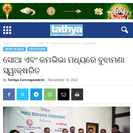
Home
Education
ସୋଆ ଏବଂ କମଭିଭା ମଧ୍ୟରେ ବୁଝାମଣା ସ୍ୱାକ୍ଷରିତ
NEWS IN ODIA
EDUCATION
ସୋଆ ଏବଂ କମଭିଭା ମଧ୍ୟରେ ବୁଝାମଣା
ସ୍ୱାକ୍ଷରିତ
By
Tathya Correspondent
-
November 14, 2022