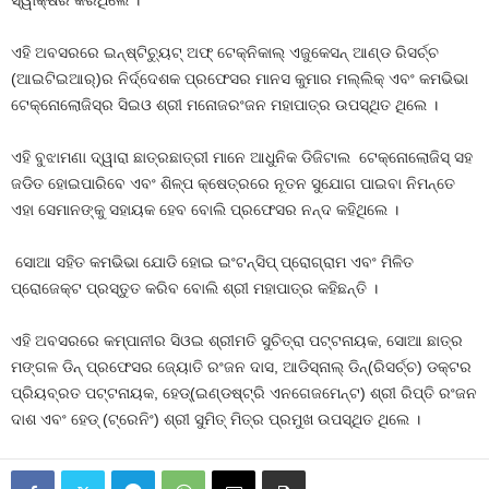
ସ୍ୱାକ୍ଷର କରିଥିଲେ ।
ଏହି ଅବସରରେ ଇନ୍‌ଷ୍ଟିଚ୍ୟୁଟ୍ ଅଫ୍ ଟେକ୍ନିକାଲ୍ ଏଜୁକେସନ୍ ଆଣ୍ଡ ରିସର୍ଚ୍ଚ
(ଆଇଟିଇଆର୍‌)ର ନିର୍ଦ୍ଦେଶକ ପ୍ରଫେସର ମାନସ କୁମାର ମଲ୍ଲିକ୍ ଏବଂ କମଭିଭା
ଟେକ୍‌ନୋଲୋଜିସ୍‌ର ସିଇଓ ଶ୍ରୀ ମନୋଜରଂଜନ ମହାପାତ୍ର ଉପସ୍ଥିତ ଥିଲେ ।
ଏହି ବୁଝାମଣା ଦ୍ୱାରା ଛାତ୍ରଛାତ୍ରୀ ମାନେ ଆଧୁନିକ ଡିଜିଟାଲ ଟେକ୍‌ନୋଲୋଜିସ୍ ସହ
ଜଡିତ ହୋଇପାରିବେ ଏବଂ ଶିଳ୍ପ କ୍ଷେତ୍ରରେ ନୂତନ ସୁଯୋଗ ପାଇବା ନିମନ୍ତେ
ଏହା ସେମାନଙ୍କୁ ସହାୟକ ହେବ ବୋଲି ପ୍ରଫେସର ନନ୍ଦ କହିଥିଲେ ।
ସୋଆ ସହିତ କମଭିଭା ଯୋଡି ହୋଇ ଇଂଟନ୍‌ସିପ୍ ପ୍ରୋଗ୍ରାମ ଏବଂ ମିଳିତ
ପ୍ରୋଜେକ୍ଟ ପ୍ରସ୍ତୁତ କରିବ ବୋଲି ଶ୍ରୀ ମହାପାତ୍ର କହିଛନ୍ତି ।
ଏହି ଅବସରରେ କମ୍ପାନୀର ସିଓଇ ଶ୍ରୀମତି ସୁଚିତ୍ରା ପଟ୍ଟନାୟକ, ସୋଆ ଛାତ୍ର
ମଙ୍ଗଳ ଡିନ୍ ପ୍ରଫେସର ଜ୍ୟୋତି ରଂଜନ ଦାସ, ଆଡିସ୍‌ନାଲ୍ ଡିନ୍‌(ରିସର୍ଚ୍ଚ) ଡକ୍ଟର
ପ୍ରିୟବ୍ରତ ପଟ୍ଟନାୟକ, ହେଡ୍‌(ଇଣ୍ଡଷ୍ଟ୍ରି ଏନଗେଜମେନ୍‌ଟ) ଶ୍ରୀ ରିପ୍ତି ରଂଜନ
ଦାଶ ଏବଂ ହେଡ୍ (ଟ୍ରେନିଂ) ଶ୍ରୀ ସୁମିତ୍ ମିତ୍ର ପ୍ରମୁଖ ଉପସ୍ଥିତ ଥିଲେ ।