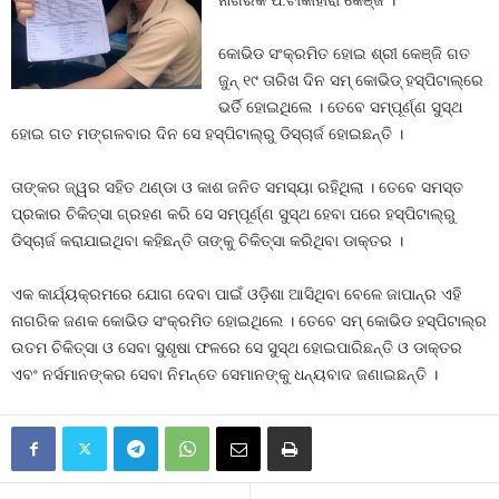
ନାଗରିକ ପି.ଟାକାହାରା କେଞ୍ଜି ।
କୋଭିଡ ସଂକ୍ରମିତ ହୋଇ ଶ୍ରୀ କେଞ୍ଜି ଗତ
ଜୁନ୍ ୧୯ ତାରିଖ ଦିନ ସମ୍ କୋଭିଡ୍ ହସ୍ପିଟାଲ୍‌ରେ
ଭର୍ତି ହୋଇଥିଲେ । ତେବେ ସମ୍ପୂର୍ଣ୍ଣ ସୁସ୍ଥ
ହୋଇ ଗତ ମଙ୍ଗଳବାର ଦିନ ସେ ହସ୍ପିଟାଲ୍‌ରୁ ଡିସ୍‌ଚାର୍ଜ ହୋଇଛନ୍ତି ।
ତାଙ୍କର ଜ୍ୱର ସହିତ ଥଣ୍ଡା ଓ କାଶ ଜନିତ ସମସ୍ୟା ରହିଥିଲା । ତେବେ ସମସ୍ତ
ପ୍ରକାର ଚିକିତ୍ସା ଗ୍ରହଣ କରି ସେ ସମ୍ପୂର୍ଣ୍ଣ ସୁସ୍ଥ ହେବା ପରେ ହସ୍ପିଟାଲ୍‌ରୁ
ଡିସ୍‌ଚାର୍ଜ କରାଯାଇଥିବା କହିଛନ୍ତି ତାଙ୍କୁ ଚିକିତ୍ସା କରିଥିବା ଡାକ୍ତର ।
ଏକ କାର୍ଯ୍ୟକ୍ରମରେ ଯୋଗ ଦେବା ପାଇଁ ଓଡ଼ିଶା ଆସିଥିବା ବେଳେ ଜାପାନ୍‌ର ଏହି
ନାଗରିକ ଜଣକ କୋଭିଡ ସଂକ୍ରମିତ ହୋଇଥିଲେ । ତେବେ ସମ୍ କୋଭିଡ ହସ୍ପିଟାଲ୍‌ର
ଉତମ ଚିକିତ୍ସା ଓ ସେବା ସୁଶୃଷା ଫଳରେ ସେ ସୁସ୍ଥ ହୋଇପାରିଛନ୍ତି ଓ ଡାକ୍ତର
ଏବଂ ନର୍ସମାନଙ୍କର ସେବା ନିମନ୍ତେ ସେମାନଙ୍କୁ ଧନ୍ୟବାଦ ଜଣାଇଛନ୍ତି ।