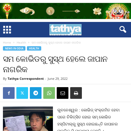
Home
Health
ସମ କୋଭିଡରୁ ସୁସ୍ଥ ହେଲେ ଜାପାନ ନାଗରିକ
NEWS IN ODIA
HEALTH
ସମ କୋଭିଡରୁ ସୁସ୍ଥ ହେଲେ ଜାପାନ
ନାଗରିକ
By
Tathya Correspondent
-
June 29, 2022
ଭୁବନେଶ୍ୱର : କୋଭିଡ୍ ସଂକ୍ରମିତ ହେବା
ପରେ ଚିକିତ୍ସିତ ହୋଇ ସମ୍ କୋଭିଡ
ହସ୍ପିଟାଲ୍‌ରୁ ସୁସ୍ଥ ହୋଇଛନ୍ତି ଜାପାନର