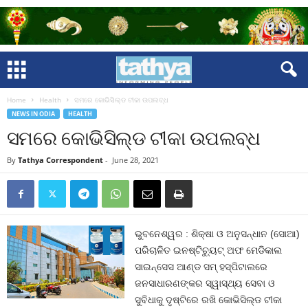
Home
Health
ସମରେ କୋଭିସିଲ୍ଡ ଟୀକା ଉପଲବ୍ଧ
NEWS IN ODIA
HEALTH
ସମରେ କୋଭିସିଲ୍ଡ ଟୀକା ଉପଲବ୍ଧ
By
Tathya Correspondent
-
June 28, 2021
ଭୁବନେଶ୍ୱର : ଶିକ୍ଷା ଓ ଅନୁସନ୍ଧାନ (ସୋଆ)
ପରିଚାଳିତ ଇନଷ୍ଟିଚ୍ୟୁଟ୍ ଅଫ ମେଡିକାଲ
ସାଇନ୍ସେସ ଆଣ୍ଡ ସମ୍ ହସ୍ପିଟାଲରେ
ଜନସାଧାରଣଙ୍କର ସ୍ୱାସ୍ଥ୍ୟ ସେବା ଓ
ସୁବିଧାକୁ ଦୃଷ୍ଟିରେ ରଖି କୋଭିସିଲ୍ଡ ଟୀକା