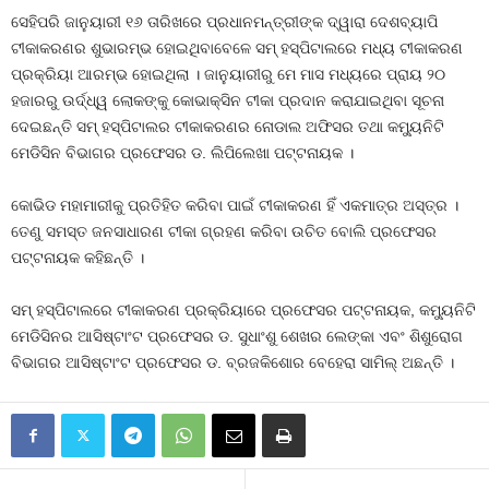
ସେହିପରି ଜାନୁୟାରୀ ୧୬ ତାରିଖରେ ପ୍ରଧାନମନ୍ତ୍ରୀଙ୍କ ଦ୍ୱାରା ଦେଶବ୍ୟାପି
ଟୀକାକରଣର ଶୁଭାରମ୍ଭ ହୋଇଥିବାବେଳେ ସମ୍ ହସ୍ପିଟାଲରେ ମଧ୍ୟ ଟୀକାକରଣ
ପ୍ରକ୍ରିୟା ଆରମ୍ଭ ହୋଇଥିଲା । ଜାନୁୟାରୀରୁ ମେ ମାସ ମଧ୍ୟରେ ପ୍ରାୟ ୨୦
ହଜାରରୁ ଉର୍ଦ୍ଧ୍ୱ ଲୋକଙ୍କୁ କୋଭାକ୍ସିନ ଟୀକା ପ୍ରଦାନ କରାଯାଇଥିବା ସୂଚନା
ଦେଇଛନ୍ତି ସମ୍ ହସ୍ପିଟାଲର ଟୀକାକରଣର ନୋଡାଲ ଅଫିସର ତଥା କମ୍ୟୁନିଟି
ମେଡିସିନ ବିଭାଗର ପ୍ରଫେସର ଡ. ଲିପିଲେଖା ପଟ୍ଟନାୟକ ।
କୋଭିଡ ମହାମାରୀକୁ ପ୍ରତିହିତ କରିବା ପାଇଁ ଟୀକାକରଣ ହିଁ ଏକମାତ୍ର ଅସ୍ତ୍ର ।
ତେଣୁ ସମସ୍ତ ଜନସାଧାରଣ ଟୀକା ଗ୍ରହଣ କରିବା ଉଚିତ ବୋଲି ପ୍ରଫେସର
ପଟ୍ଟନାୟକ କହିଛନ୍ତି ।
ସମ୍ ହସ୍ପିଟାଲରେ ଟୀକାକରଣ ପ୍ରକ୍ରିୟାରେ ପ୍ରଫେସର ପଟ୍ଟନାୟକ, କମ୍ୟୁନିଟି
ମେଡିସିନର ଆସିଷ୍ଟାଂଟ ପ୍ରଫେସର ଡ. ସୁଧାଂଶୁ ଶେଖର ଲେଙ୍କା ଏବଂ ଶିଶୁରୋଗ
ବିଭାଗର ଆସିଷ୍ଟାଂଟ ପ୍ରଫେସର ଡ. ବ୍ରଜକିଶୋର ବେହେରା ସାମିଲ୍ ଅଛନ୍ତି ।