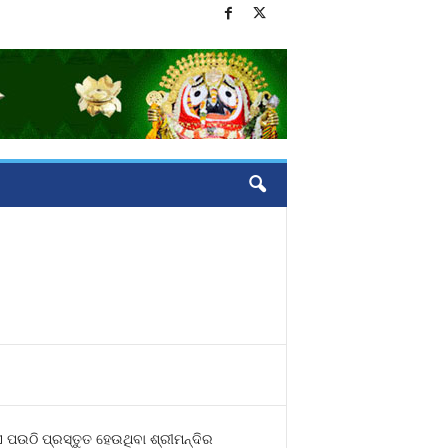
 ପଉଠି ପ୍ରସ୍ତୁତ ହେଉଥିବା ଶ୍ରୀମନ୍ଦିର