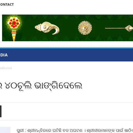
CONTACT
ODIA
ାଙ୍ଗିଦେଲେ
 ୪୦ଚୂଲି ଭାଙ୍ଗିଦେଲେ
ପୁରୀ : ଶ୍ରୀମନ୍ଦିରରେ ଘଟିଛି ବଡ ଅଘଟଣ । ଶ୍ରୀଜୀଉମାନଙ୍କ ପାଇଁ ଷାଠିଏ