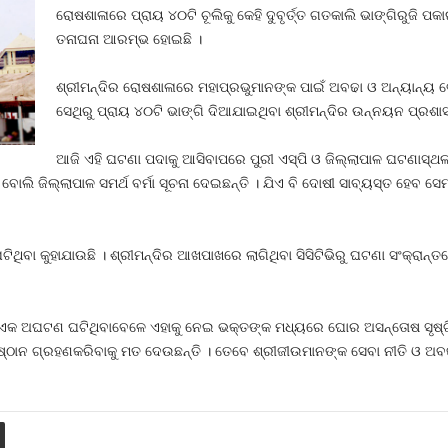
ରୋଷଶାଳାରେ ପ୍ରାୟ ୪୦ଟି ଚୂଲିକୁ କେହି ଦୁବୃର୍ତ୍ତ ଗତକାଲି ଭାଙ୍ଗିରୁଜି 
ତନାଘନା ଆରମ୍ଭ ହୋଇଛି ।
ଶ୍ରୀମନ୍ଦିର ରୋଷଶାଳାରେ ମହାପ୍ରଭୁମାନଙ୍କ ପାଇଁ ଅବଢା ଓ ଅନ୍ୟାନ୍ୟ ଭୋ
ସେଥିରୁ ପ୍ରାୟ ୪୦ଟି ଭାଙ୍ଗି ଦିଆଯାଇଥିବା ଶ୍ରୀମନ୍ଦିର ଉନ୍ନୟନ ପ୍ରଶା
ଆଜି ଏହି ଘଟଣା ପଦାକୁ ଆସିବାପରେ ପୁରୀ ଏସ୍‍ପି ଓ ଜିଲ୍ଲାପାଳ ଘଟଣାସ୍ଥଳ
 ବୋଲି ଜିଲ୍ଲାପାଳ ସମର୍ଥ ବର୍ମା ସୂଚନା ଦେଇଛନ୍ତି । ଯିଏ ବି ଦୋଷୀ ସାବ୍ୟସ୍ତ ହେବ ସେମ
ିଥିବା କୁହାଯାଉଛି । ଶ୍ରୀମନ୍ଦିର ଆଖପାଖରେ ଲାଗିଥିବା ସିସିଟିଭିରୁ ଘଟଣା ସଂକ୍ରା
 ଏକ ଅଘଟଣ ଘଟିଥିବାବେଳେ ଏହାକୁ ନେଇ ଭକ୍ତଙ୍କ ମଧ୍ୟରେ ଘୋର ଅସନ୍ତୋଷ ସୃଷ୍ଟ
ନୁଷ୍ଠାନ ଗ୍ରହଣକରିବାକୁ ମତ ଦେଉଛନ୍ତି । ତେବେ ଶ୍ରୀଜୀଉମାନଙ୍କ ସେବା ନୀତି ଓ ଅବ