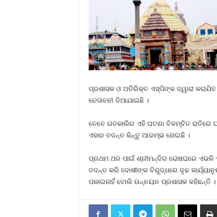
ପ୍ରଶାସକ ଓ ଅତିରିକ୍ତ ଏସ୍‍ପିଙ୍କ ଦ୍ୱାରା କରାଯିବ
ଚେତାବନୀ ଦିଆଯାଇଛି ।
ତେବେ ଗତକାଲିର ଏହି ଘଟଣା ବିଳମ୍ବିତ ରାତିରେ ଘଟ
ଏହାର ତଦନ୍ତ କିନ୍ତୁ ଆରମ୍ଭ ହୋଇଛି ।
ପ୍ରଥମ ଥର ପାଇଁ ଶ୍ରୀମନ୍ଦିର ରୋଷଘରେ ଏଭଳି
ତଦନ୍ତ କରି ଦୋଷୀଙ୍କ ବିରୁଦ୍ଧରେ ଦୃଢ କାର୍ଯ୍ୟା
ପକାଇନାହିଁ ବୋଲି ଉନ୍ନୟନ ପ୍ରଶାସକ କହିଛନ୍ତି ।