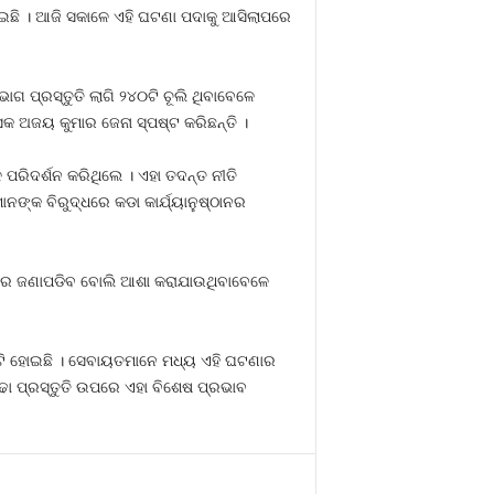
ପକାଇଛି । ଆଜି ସକାଳେ ଏହି ଘଟଣା ପଦାକୁ ଆସିଲାପରେ
ଗ ପ୍ରସ୍ତୁତି ଲାଗି ୨୪୦ଟି ଚୂଲି ଥିବାବେଳେ
ସକ ଅଜୟ କୁମାର ଜେନା ସ୍ପଷ୍ଟ କରିଛନ୍ତି ।
 ପରିଦର୍ଶନ କରିଥିଲେ । ଏହା ତଦନ୍ତ ନୀତି
ାନଙ୍କ ବିରୁଦ୍ଧରେ କଡା କାର୍ଯ୍ୟାନୁଷ୍ଠାନର
ନ୍ତରେ ଜଣାପଡିବ ବୋଲି ଆଶା କରାଯାଉଥିବାବେଳେ
ି ହୋଇଛି । ସେବାୟତମାନେ ମଧ୍ୟ ଏହି ଘଟଣାର
ଢା ପ୍ରସ୍ତୁତି ଉପରେ ଏହା ବିଶେଷ ପ୍ରଭାବ