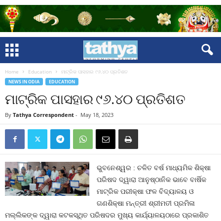
Home
Education
ମାଟ୍ରିକ ପାସହାର ୯୬.୪୦ ପ୍ରତିଶତ
NEWS IN ODIA
EDUCATION
ମାଟ୍ରିକ ପାସହାର ୯୬.୪୦ ପ୍ରତିଶତ
By
Tathya Correspondent
-
May 18, 2023
ଭୁବନେଶ୍ୱର : ଚଳିତ ବର୍ଷ ମାଧ୍ୟମିକ ଶିକ୍ଷା
ପରିଷଦ ଦ୍ୱାରା ଆନୁଷ୍ଠାନିକ ଭାବେ ବାର୍ଷିକ
ମାଟ୍ରିକ ପରୀକ୍ଷା ଫଳ ବିଦ୍ୟାଳୟ ଓ
ଗଣଶିକ୍ଷା ମନ୍ତ୍ରୀ ଶ୍ରୀମତୀ ପ୍ରମିଳା
ମଲ୍ଲିକଙ୍କ ଦ୍ୱାରା କଟକସ୍ଥିତ ପରିଷଦର ମୁଖ୍ୟ କାର୍ଯ୍ୟାଳୟଠାରେ ପ୍ରକାଶିତ