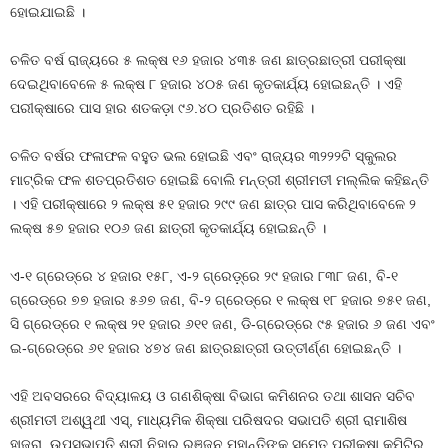
ହୋଇଯାଇଛି ।
ଚଳିତ ବର୍ଷ ରାଜ୍ୟରେ ୫ ଲକ୍ଷ ୧୬ ହଜାର ୪୩୫ ଜଣ ଛାତ୍ରଛାତ୍ରୀ ପରୀକ୍ଷା
ଦେଇଥିବାବେଳେ ୫ ଲକ୍ଷ ୮ ହଜାର ୪୦୫ ଜଣ କୃତକାର୍ଯ୍ୟ ହୋଇଛନ୍ତି । ଏହି
ପରୀକ୍ଷାରେ ପାସ ହାର ଶତକଡ଼ା ୯୬.୪୦ ପ୍ରତିଶତ ରହିଛି ।
ଚଳିତ ବର୍ଷର ଫଳାଫଳ ବହୁତ ଭଲ ହୋଇଛି ଏବଂ ରାଜ୍ୟର ୩୨୨୨ଟି ସ୍କୁଲର
ମାଟ୍ରିକ ଫଳ ଶତପ୍ରତିଶତ ହୋଇଛି ବୋଲି ମନ୍ତ୍ରୀ ଶ୍ରୀମତୀ ମଲ୍ଲିକ କହିଛନ୍ତି
। ଏହି ପରୀକ୍ଷାରେ ୨ ଲକ୍ଷ ୫୧ ହଜାର ୨୯୯ ଜଣ ଛାତ୍ର ପାସ କରିଥିବାବେଳେ ୨
ଲକ୍ଷ ୫୭ ହଜାର ୧୦୬ ଜଣ ଛାତ୍ରୀ କୃତକାର୍ଯ୍ୟ ହୋଇଛନ୍ତି ।
ଏ-୧ ଗ୍ରେଡ୍‌ରେ ୪ ହଜାର ୧୫୮, ଏ-୨ ଗ୍ରେଡ଼୍‌ରେ ୨୯ ହଜାର ୮୩୮ ଜଣ, ବି-୧
ଗ୍ରେଡ୍‌ରେ ୭୭ ହଜାର ୫୬୭ ଜଣ, ବି-୨ ଗ୍ରେଡ୍‌ରେ ୧ ଲକ୍ଷ ୧୮ ହଜାର ୭୫୧ ଜଣ,
ସି ଗ୍ରେଡ୍‌ରେ ୧ ଲକ୍ଷ ୨୧ ହଜାର ୬୧୧ ଜଣ, ଡି-ଗ୍ରେଡ୍‌ରେ ୯୫ ହଜାର ୬ ଜଣ ଏବଂ
ଇ-ଗ୍ରେଡ୍‌ରେ ୬୧ ହଜାର ୪୭୪ ଜଣ ଛାତ୍ରଛାତ୍ରୀ ଉତ୍ତୀର୍ଣ୍ଣ ହୋଇଛନ୍ତି ।
ଏହି ଅବସରରେ ବିଦ୍ୟାଳୟ ଓ ଗଣଶିକ୍ଷା ବିଭାଗ କମିଶନର ତଥା ଶାସନ ସଚିବ
ଶ୍ରୀମତୀ ଅଶ୍ୱଥୀ ଏସ୍‌, ମାଧ୍ୟମିକ ଶିକ୍ଷା ପରିଷଦର ସଭାପତି ଶ୍ରୀ ରାମାଶିଷ
ହାଜରା, ଉପସଭାପତି ଶ୍ରୀ ନିହାର ରଞ୍ଜନ ମହାନ୍ତିଙ୍କ ସମେତ ପରୀକ୍ଷା କମିଟିର