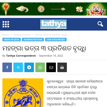
Home
Administration
ମହଙ୍ଗା ଭତ୍ତା ୩ ପ୍ରତିଶତ ବୃଦ୍ଧି
NEWS IN ODIA
ADMINISTRATION
UNCATEGORIZED
ମହଙ୍ଗା ଭତ୍ତା ୩ ପ୍ରତିଶତ ବୃଦ୍ଧି
By
Tathya Correspondent
-
September 19, 2022
ଭୁବନେଶ୍ୱର : ରାଜ୍ୟ ସରକରୀ କର୍ମଚାରୀଙ୍କ
ମହଙ୍ଗା ଭତ୍ତାରେ ତିନି ପ୍ରତିଶତ ବୃଦ୍ଧି
କରାଯାଇଛି। ମୁଖ୍ୟମନ୍ତ୍ରୀ ଶ୍ରୀ ନବୀନ
ପଟ୍ଟନାୟକ ଏ ସଂକ୍ରାନ୍ତୀୟ ପ୍ରସ୍ତାବକୁ
ଅନୁମୋଦନ କରିଛନ୍ତି।