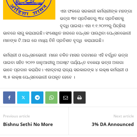
ଏହା ଫଳରେ ସରକାରୀ କର୍ମଚାରୀଙ୍କ ମହଙ୍ଗା
ଭତ୍ତା ୩୧ ପ୍ରତିଶତରୁ ୩୪ ପ୍ରତିଶତକୁ
ବୃଦ୍ଧି ପାଇଲା। ଏହା ୧.୧.୨୦୨୨ରୁ ପିଚ୍ଛିଲା
ଭାବରେ ଲାଗୁ କରାଯାଇଛି। ସଂଶୋଧିତ ହାରରେ ପେନ୍‌ସନ ପାଉଥିବା ପେନ୍‌ସନଭୋଗୀ
ମାନଙ୍କ ଟି.ଆଇ ରେ ମଧ୍ୟ ତିନି ପ୍ରତିଶତ ବୃଦ୍ଧି କରାଯାଇଛି।
କର୍ମଚାରୀ ଓ ପେନ୍ସନଭୋଗୀ ମାନେ ଚଳିତ ମାସର ଦରମାରେ ଏହି ବର୍ଦ୍ଧିତ ଭତ୍ତା
ପାଇବା ସହିତ ୨୦୨୨ ଜାନୁଆରୀରୁ ଅଗଷ୍ଟ ପର୍ଯ୍ୟନ୍ତ ବକେୟା ଭତ୍ତା ଅଲଗା
ଭାବେ ପ୍ରଦାନ କରାଯିବ। ଏହାଦ୍ବାରା ରାଜ୍ୟ ସରକାରଙ୍କ ୪ ଲକ୍ଷ କର୍ମଚାରୀ ଓ
୩.୫ ଲକ୍ଷ ପେନ୍ସନଭୋଗୀ ଉପକୃତ ହେବେ ।
Previous article
Next article
Bishnu Sethi No More
3% DA Announced