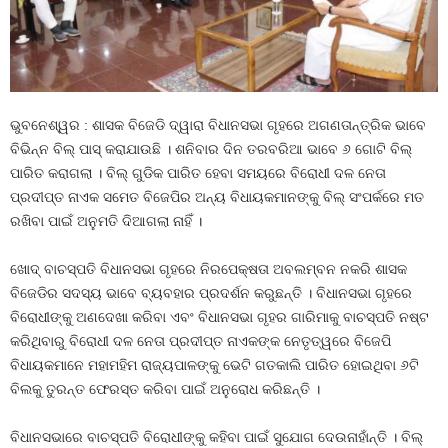
ଭୁବନେଶ୍ୱର : ଶାସକ ବିଜେଡି ଦ୍ୱାରା ବିଧାନସଭା ଗୃହରେ ଅଗଣତାନ୍ତ୍ରିକ ଭାବେ
ବିଭିନ୍ନ ବିଲ୍ ପାସ୍ କରାଯାଉଛି । ଶନିବାର ଦିନ ତରବରିଆ ଭାବେ ୬ ଗୋଟି ବିଲ୍
ପାରିତ କରାଗଲା । ବିଲ୍ ଗୁଡିକ ପାରିତ ହେବା ସମୟରେ ବିରୋଧୀ ଦଳ ନେତା
ପ୍ରଦୀପ୍ତ ନାଏକ ସମେତ ବିଜେପିର ଅନ୍ୟ ବିଧାୟକମାନଙ୍କୁ ବିଲ୍ ସଂପର୍କରେ ମତ
ରଖିବା ପାଇଁ ଅନୁମତି ଦିଆଗଲା ନାହିଁ ।
ଖୋଦ୍ ବାଚସ୍ପତି ବିଧାନସଭା ଗୃହରେ ନିରପେକ୍ଷତା ଅବଲମ୍ବନ ନକରି ଶାସକ
ବିଜେଡିର ସଦସ୍ୟ ଭାବେ ବ୍ୟବହାର ପ୍ରଦର୍ଶନ କରୁଛନ୍ତି । ବିଧାନସଭା ଗୃହରେ
ବିରୋଧୀଙ୍କୁ ଅଣଦେଖା କରିବା ଏବଂ ବିଧାନସଭା ଗୃହର ଗାରିମାକୁ ବାଚସ୍ପତି ନଷ୍ଟ
କରିଥିବାରୁ ବିରୋଧୀ ଦଳ ନେତା ପ୍ରଦୀପ୍ତ ନାଏକଙ୍କ ନେତୃତ୍ୱରେ ବିଜେପି
ବିଧାୟକମାନେ ମହାମହିମ ରାଜ୍ୟପାଳଙ୍କୁ ଭେଟି ଗତକାଲି ପାରିତ ହୋଇଥିବା ୬ଟି
ବିଲକୁ ତୁରନ୍ତ ଫେରସ୍ତ କରିବା ପାଇଁ ଅନୁରୋଧ କରିଛନ୍ତି ।
ବିଧାନସଭାରେ ବାଚସ୍ପତି ବିରୋଧୀଙ୍କୁ କହିବା ପାଇଁ ସୁଯୋଗ ଦେଉନାହାଁନ୍ତି । ବିଲ୍