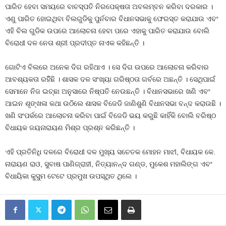
ପାରିତ ହେବା ସମୟରେ ବାଚସ୍ପତି ନିରପେକ୍ଷତା ଅବଲମ୍ବନ କରିବା ଦରକାର ।
ଏଣୁ ପାରିତ ହୋଇଥିବା ବିଲଗୁଡିକୁ ପୁର୍ନବାର ବିଧାନସଭାକୁ ଫେରସ୍ତ କରାଯାଉ ଏବଂ
ଏହି ବିଲ ଗୁଡିକ ଉପରେ ଆଲୋଚନା ହେବା ପରେ ଏହାକୁ ପାରିତ କରାଯାଉ ବୋଲି
ବିରୋଧୀ ଦଳ ନେତା ଶ୍ରୀ ପ୍ରଦୀପ୍ତ ନାଏକ କହିଛନ୍ତି ।
ଗୋଟିଏ ବିଲରେ ଅନେକ ଦିଗ ରହିଥାଏ । ସେ ଦିଗ ଉପରେ ଆଲୋଚନା କରିବାର
ଆବଶ୍ୟକତା ରହିିଛି । ଶାସକ ଦଳ ସଂଖ୍ୟା ଗରିଷ୍ଠତା ଗର୍ବରେ ଅଛନ୍ତି । ସେଥିପାଇଁ
ସେମାନେ ନିଜ ଇଚ୍ଛା ଅନୁସାରେ ନିଷ୍ପତି ନେଉଛନ୍ତି । ବିଧାନସଭାରେ ଖଣି ଏବଂ
ଆଇନ ଶୃଙ୍ଖଳା କଥା ଉଠିଲେ ଶାସକ ବିଜେଡି ଜାଣିଶୁଣି ବିଧାନସଭା ବନ୍ଦ କରାଉଛି ।
ଖଣି ସଂପର୍କରେ ଆଲୋଚନା କରିବା ପାଇଁ ବିଜେଡି ଭୟ କରୁଛି କାହିଁକି ବୋଲି ବରିଷ୍ଠ
ବିଧାୟକ ଜୟନାରାୟଣ ମିଶ୍ର ପ୍ରଶ୍ନ କରିଛନ୍ତି ।
ଏହି ପ୍ରତିନିଧି ଦଳରେ ବିରୋଧୀ ଦଳ ମୁଖ୍ୟ ସଚେତକ ମୋହନ ମାଝୀ, ବିଧାୟକ କେ.
ନାରାୟଣ ରାଓ, ସୁବାଷ ପାଣିଗ୍ରାହୀ, ନିତ୍ୟାନନ୍ଦ ଗଣ୍ଡ, ମୁକେଶ ମହାଲିଙ୍ଗ ଏବଂ
ବିଧାୟିକା କୁସୁମ ଟେଟେ ପ୍ରମୁଖ ଉପସ୍ଥିତ ଥିଲେ ।