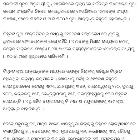
ସରକାରୀ ସୂଚନା ଅନୁଯାୟୀ ଜୁନ୍‍ ୧୫ତାରିଖରେ ରାଜ୍ୟରେ ସର୍ବନିମ୍ନ ୩୪୦୫ଜଣ ନୂଆ
କରୋନା ସଂକ୍ରମିତ ଚିହ୍ନଟ ହୋଇଥିବାବେଳେ ୧୬ତାରିଖରେ ଏମାନଙ୍କ ସଂଖ୍ୟା
୩୫୩୫, ୧୭ରେ ୩୬୩୧ ଓ ଆଜି ୩୮୦୬ ନୂଆ ଆକ୍ରାନ୍ତ ଚିହ୍ନଟ ହୋଇଛନ୍ତି ।
ଚିହ୍ନଟ ନୂଆ ସଂକ୍ରମିତଙ୍କ ମଧ୍ୟରୁ ୨୧୭୨ଜଣ ସଙ୍ଗରୋଧ କେନ୍ଦ୍ରରୁ
ଥିବାବେଳେ ୧୬୩୪ଲୋକାଲ କେଶ୍‍ ରହିଛି । ଏମାନଙ୍କୁ ମିଶାଇ ରାଜ୍ୟରେ ମୋଟ୍‍
କରୋନା ସଂକ୍ରମଣ ସଂଖ୍ୟା ୮,୨୩,୫୯୯ରେ ପହଞ୍ଚିଥିବାବେଳେ ଏମାନଙ୍କ ମଧ୍ୟରୁ
୮,୭୦,୪୮୯ଜଣ ସୁସ୍ଥହୋଇ ସାରିଲେଣି ।
ଚିହ୍ନଟ ନୂଆ ଆକ୍ରାନ୍ତଙ୍କ ମଧ୍ୟରେ ଉପକୂଳ ଜିଲ୍ଲାରୁ ସର୍ବାଧିକ ଚିହ୍ନଟ
ହୋଇଥିବା ଲକ୍ଷ୍ୟ କରାଯାଇଛି । ଖୋରଧାରୁ ସର୍ବାଧିକ ୬୧୭ଜଣ ଚିହ୍ନଟ
ହୋଇଥିବାବେଳେ କଟକରୁ ୩୯୩, ଯାଜପୁରରୁ ୩୪୬, ବାଲେଶ୍ୱରରୁ ୨୨୦, ପୁରୀରୁ
୨୦୦, ଭଦ୍ରକରୁ ୧୫୮, କେନ୍ଦ୍ରାପଡାରୁ ୧୫୮, ଜଗତ୍‍ସିଂହପୁରରୁ ୧୩୦ ଚିହ୍ନଟ
ହୋଇଛନ୍ତି । ଏଥି ସହିତ ନୟାଗଡରରୁ ବି ୧୩୫ ଓ ମୟୁରଭଞ୍ଜରୁ ୧୫୯ ନୂଆ
ଆକ୍ରାନ୍ତ ବାହାରିଛନ୍ତି ।
ତେବେ ସବୁଠାରୁ କମ୍‍ ମାତ୍ର ୧୯ଜଣ ଝାରସୁଗୁଡା ଜିଲ୍ଲାରୁ ଚିହ୍ନଟ ହୋଇଥିବାବେଳେ
ବଲାଙ୍ଗିରରୁ ୨୮, ଦେବଗଡରୁ ୩୦, ନୂଆପଡାରୁ ୩୧, କନ୍ଧମାଳରୁ ୩୪, ବୌଦରୁ
୩୫, ଗଞ୍ଜାମ ଓ ସୋନପୁରରୁ ୩୬ କରି, ଢେଙ୍କାନାଳରୁ ୪୩, ସମ୍ବଲପୁରୁ ଓ