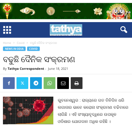
Home
Covid
ବଢୁଛି ଦୈନିକ ସଂକ୍ରମଣ
NEWS IN ODIA
COVID
ବଢୁଛି ଦୈନିକ ସଂକ୍ରମଣ
By
Tathya Correspondent
-
June 18, 2021
ଭୁବନେଶ୍ୱର : ରାଜ୍ୟରେ ଗତ ତିନିଦିନ ଧରି
ଲଗାତାର ଭାବେ କରୋନା ସଂକ୍ରମଣ ବଢିବାରେ
ଲାଗିଛି । ଏହି ସଂଖ୍ୟାବୃଦ୍ଧିରେ ଉପକୂଳ
ଓଡିଶାର ଯୋଗଦାନ ଅଧିକ ରହିଛି ।