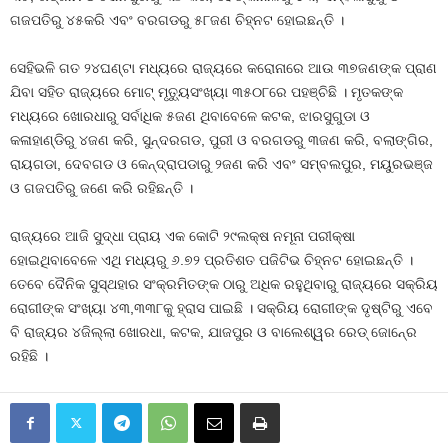
ଗଜପତିରୁ ୪୫କରି ଏବଂ ବରଗଡରୁ ୫୮ଜଣ ଚିହ୍ନଟ ହୋଇଛନ୍ତି ।
ସେହିଭଳି ଗତ ୨୪ଘଣ୍ଟା ମଧ୍ୟରେ ରାଜ୍ୟରେ କରୋନାରେ ଆଉ ୩୭ଜଣଙ୍କ ପ୍ରାଣ
ଯିବା ସହିତ ରାଜ୍ୟରେ ମୋଟ୍‍ ମୃତ୍ୟୁସଂଖ୍ୟା ୩୫୦୮ରେ ପହଞ୍ଚିଛି । ମୃତକଙ୍କ
ମଧ୍ୟରେ ଖୋରଧାରୁ ସର୍ବାଧିକ ୫ଜଣ ଥିବାବେଳେ କଟକ, ଝାରସୁଗୁଡା ଓ
କଳାହାଣ୍ଡିରୁ ୪ଜଣ କରି, ସୁନ୍ଦରଗଡ, ପୁରୀ ଓ ବରଗଡରୁ ୩ଜଣ କରି, ବଲାଙ୍ଗିର,
ରାୟଗଡା, ଦେବଗଡ ଓ କେନ୍ଦ୍ରାପଡାରୁ ୨ଜଣ କରି ଏବଂ ସମ୍ବଲପୁର, ମୟୁରଭଞ୍ଜ
ଓ ଗଜପତିରୁ ଜଣେ କରି ରହିଛନ୍ତି ।
ରାଜ୍ୟରେ ଆଜି ସୁଦ୍ଧା ପ୍ରାୟ ଏକ କୋଟି ୨୯ଲକ୍ଷ ନମୂନା ପରୀକ୍ଷା
ହୋଇଥିବାବେଳେ ଏଥି ମଧ୍ୟରୁ ୬.୭୨ ପ୍ରତିଶତ ପଜିଟିଭ ଚିହ୍ନଟ ହୋଇଛନ୍ତି ।
ତେବେ ଦୈନିକ ସୁସ୍ଥହାର ସଂକ୍ରମିତଙ୍କ ଠାରୁ ଅଧିକ ରହୁଥିବାରୁ ରାଜ୍ୟରେ ସକ୍ରିୟ
ରୋଗୀଙ୍କ ସଂଖ୍ୟା ୪୩,୩୩୮କୁ ହ୍ରାସ ପାଇଛି । ସକ୍ରିୟ ରୋଗୀଙ୍କ ଦୃଷ୍ଟିରୁ ଏବେ
ବି ରାଜ୍ୟର ୪ଜିଲ୍ଲା ଖୋରଧା, କଟକ, ଯାଜପୁର ଓ ବାଲେଶ୍ୱର ରେଡ୍‍ ଜୋନ୍‍ରେ
ରହିଛି ।