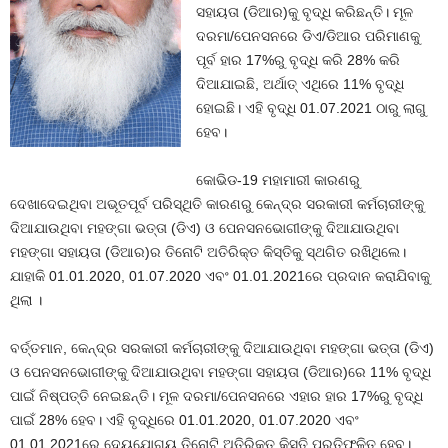
ସହାୟତା (ଡିଆର)କୁ ବୃଦ୍ଧି କରିଛନ୍ତି। ମୂଳ
ଦରମା/ପେନସନରେ ଡିଏ/ଡିଆର ପରିମାଣକୁ
ପୂର୍ବ ହାର 17%ରୁ ବୃଦ୍ଧି କରି 28% କରି
ଦିଆଯାଇଛି, ଅର୍ଥାତ୍ ଏଥିରେ 11% ବୃଦ୍ଧି
ହୋଇଛି। ଏହି ବୃଦ୍ଧି 01.07.2021 ଠାରୁ ଲାଗୁ
ହେବ।
କୋଭିଡ-19 ମହାମାରୀ କାରଣରୁ
ଦେଖାଦେଇଥିବା ଅଭୂତପୂର୍ବ ପରିସ୍ଥିତି କାରଣରୁ କେନ୍ଦ୍ର ସରକାରୀ କର୍ମଚାରୀଙ୍କୁ
ଦିଆଯାଉଥିବା ମହଙ୍ଗା ଭତ୍ତା (ଡିଏ) ଓ ପେନସନଭୋଗୀଙ୍କୁ ଦିଆଯାଉଥିବା
ମହଙ୍ଗା ସହାୟତା (ଡିଆର)ର ତିନୋଟି ଅତିରିକ୍ତ କିସ୍ତିକୁ ସ୍ଥଗିତ ରଖିଥିଲେ।
ଯାହାକି 01.01.2020, 01.07.2020 ଏବଂ 01.01.2021ରେ ପ୍ରଦାନ କରାଯିବାକୁ
ଥିଲା ।
ବର୍ତ୍ତମାନ, କେନ୍ଦ୍ର ସରକାରୀ କର୍ମଚାରୀଙ୍କୁ ଦିଆଯାଉଥିବା ମହଙ୍ଗା ଭତ୍ତା (ଡିଏ)
ଓ ପେନସନଭୋଗୀଙ୍କୁ ଦିଆଯାଉଥିବା ମହଙ୍ଗା ସହାୟତା (ଡିଆର)ରେ 11% ବୃଦ୍ଧି
ପାଇଁ ନିଷ୍ପତ୍ତି ନେଇଛନ୍ତି। ମୂଳ ଦରମା/ପେନସନରେ ଏହାର ହାର 17%ରୁ ବୃଦ୍ଧି
ପାଇଁ 28% ହେବ। ଏହି ବୃଦ୍ଧିରେ 01.01.2020, 01.07.2020 ଏବଂ
01.01.2021ରେ ଦେୟଯୋଗ୍ୟ ତିନୋଟି ଅତିରିକ୍ତ କିସ୍ତି ପ୍ରତିଫଳିତ ହେବ।