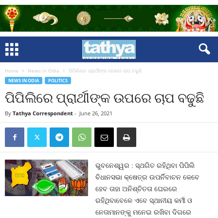
Home
News in Odia
ପିପିଲିରେ ପ୍ରାର୍ଥୀଙ୍କ ଉପରେ ଚାପ ବଢୁଛି
NEWS IN ODIA
POLITICS
ପିପିଲିରେ ପ୍ରାର୍ଥୀଙ୍କ ଉପରେ ଚାପ ବଢୁଛି
By
Tathya Correspondent
-
June 26, 2021
ଭୁବନେଶ୍ୱର : ସ୍ଥଗିତ ରହିଥିବା ପିପିଲି
ବିଧାନସଭା କ୍ଷେତ୍ର ଉପର୍ନିବାଚନ କେବେ
ହେବ ତାହା ଅନିଶ୍ଚିତତା ଘେରରେ
ରହିଥିବାବେଳେ ଏବେ ସ୍ଥାନୀୟ କର୍ମୀ ଓ
ନେତାମାନଙ୍କୁ ମନେଇ ରଖିବା ଦିଗରେ