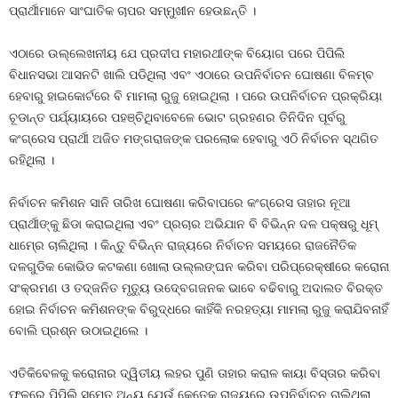
ପ୍ରାର୍ଥୀମାନେ ସାଂଘାତିକ ଚାପର ସମ୍ମୁଖୀନ ହେଉଛନ୍ତି ।
ଏଠାରେ ଉଲ୍ଲେଖନୀୟ ଯେ ପ୍ରଦୀପ ମହାରଥୀଙ୍କ ବିୟୋଗ ପରେ ପିପିଲି
ବିଧାନସଭା ଆସନଟି ଖାଲି ପଡିଥିଲା ଏବଂ ଏଠାରେ ଉପନିର୍ବାଚନ ଘୋଷଣା ବିଳମ୍ବ
ହେବାରୁ ହାଇକୋର୍ଟରେ ବି ମାମଲା ରୁଜୁ ହୋଇଥିଲା । ପରେ ଉପନିର୍ବାଚନ ପ୍ରକ୍ରିୟା
ଚୂଡାନ୍ତ ପର୍ଯ୍ୟାୟରେ ପହଞ୍ଚିଥିବାବେଳେ ଭୋଟ ଗ୍ରହଣର ତିନିଦିନ ପୂର୍ବରୁ
କଂଗ୍ରେସ ପ୍ରାର୍ଥୀ ଅଜିତ ମଙ୍ଗରାଜଙ୍କ ପରଲୋକ ହେବାରୁ ଏଠି ନିର୍ବାଚନ ସ୍ଥଗିତ
ରହିଥିଲା ।
ନିର୍ବାଚନ କମିଶନ ସାନି ତାରିଖ ଘୋଷଣା କରିବାପରେ କଂଗ୍ରେସ ତାହାର ନୂଆ
ପ୍ରାର୍ଥୀଙ୍କୁ ଛିଡା କରାଇଥିଲା ଏବଂ ପ୍ରଚାର ଅଭିଯାନ ବି ବିଭିନ୍ନ ଦଳ ପକ୍ଷରୁ ଧୂମ୍‍
ଧାମ୍‍ରେ ଚାଲିଥିଲା । କିନ୍ତୁ ବିଭିନ୍ନ ରାଜ୍ୟରେ ନିର୍ବାଚନ ସମୟରେ ରାଜନୈତିକ
ଦଳଗୁଡିକ କୋଭିଡ କଟକଣା ଖୋଲା ଉଲ୍ଲଙ୍ଘନ କରିବା ପରିପ୍ରେକ୍ଷୀରେ କରୋନା
ସଂକ୍ରମଣ ଓ ତଦ୍‍ଜନିତ ମୃତ୍ୟୁ ଉଦ୍‍ବେଗଜନକ ଭାବେ ବଢିବାରୁ ଅଦାଲତ ବିରକ୍ତ
ହୋଇ ନିର୍ବାଚନ କମିଶନଙ୍କ ବିରୁଦ୍ଧରେ କାହିଁକି ନରହତ୍ୟା ମାମଲା ରୁଜୁ କରାଯିବନାହିଁ
ବୋଲି ପ୍ରଶ୍ନ ଉଠାଇଥିଲେ ।
ଏତିକିବେଳକୁ କରୋନାର ଦ୍ୱିତୀୟ ଲହର ପୁଣି ତାହାର କରାଳ କାୟା ବିସ୍ତାର କରିବା
ଫଳରେ ପିପିଲି ସମେତ ଅନ୍ୟ ଯେଉଁ କେତେକ ରାଜ୍ୟରେ ଉପନିର୍ବାଚନ ଚାଲିଥିଲା