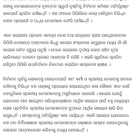
ତାହାକୁ ଜନସାଧାରଣଙ୍କ ବୃହତ୍ତର ସ୍ୱାର୍ଥ ଦୃଷ୍ଟିରୁ ନିର୍ବାଚନ କମିଶନ ଅନିର୍ଦ୍ଧିଷ୍ଟ
କାଳପାଇଁ ସ୍ଥଗିତ ରଖିଛନ୍ତି । ଏହା ଫଳରେ ପିପିଲିରେ ଡେରା ମାରିଥିବା ବିଭିନ୍ନ
ଦଳର ପ୍ରଭାରୀ ଓ ଅନ୍ୟ ନେତାମାନେ ଫେରି ଆସିଛନ୍ତି ।
ଏବେ କରୋନାର ପ୍ରଭାବ ସମଗ୍ର ଦେଶ ତଥା ରାଜ୍ୟରେ ହ୍ରାସ ପାଉଥିବାବେଳେ
ପିପିଲି-ଡେଲାଙ୍ଗ ଅଞ୍ଚଳରେ କିନ୍ତୁ କରୋନା ସଂକ୍ରମଣ କମୁଥିଲେ ମଧ୍ୟ କାଁ ଭାଁ
କରୋନା ଜନିତ ମୃତ୍ୟୁ ଘଟୁଛି । ତେଣେ କରୋନାର ତୃତୀୟ ଲହର ସହିତ ନୂଆ
ଭାରିଆଣ୍ଟ ଡେଲଟା ପ୍ଲସର ଆଶଙ୍କା ବି ରହିଛି । ଏଭଳି ସ୍ଥିତିରେ ସ୍ଥଗିତ
ରହିଥିବା ପିପିଲି ଉପନିର୍ବାଚନ ନିକଟରେ କରାଯିବା ସମ୍ଭାବନା କ୍ଷୀଣ ।
ନିର୍ବାଚନ ପୂର୍ବରୁ ଲୋକଙ୍କୁ ମନାଇବାପାଇଁ ଏବଂ କର୍ମୀ ଓ ସ୍ଥାନୀୟ ନେତାଙ୍କୁ ହାତରେ
ରଖିବାକୁ ବିଭିନ୍ନ ଦଳ ପକ୍ଷରୁ ପ୍ରୟୋଗ କରାଯାଇଥିବା କଳା କୌଶଳ ଏବେ ସେହି
ଦଳଗୁଡିକର ସ୍ଥାନୀୟ ନେତାମାନଙ୍କୁ ଅସୁବିଧାରେ ପକାଉଛି । କରୋନା ଯୋଗୁଁ
ରୋଜଗାର ମାଡ ଖାଇଥିବା ପରିପ୍ରେକ୍ଷୀରେ ଆର୍ଥିକ ସହାୟତା ପାଇଁ ବହୁ ମଧ୍ୟସ୍ଥ
ଲୋକ ପ୍ରତିଦିନ ସ୍ଥାନୀୟ ନେତାମାନଙ୍କ ଦୁଆରେ ଆର୍ଥିକ ସହାୟତା ଲାଗି ଭିଡ
କରୁଛନ୍ତି । ସମସ୍ତଙ୍କୁ ଅନିର୍ଦ୍ଧିଷ୍ଟ କାଳ ପର୍ଯ୍ୟନ୍ତ ଏଭଳି ସହାୟତା ଯୋଗାଇବା
ଦଳ ମତ ନିର୍ବିଶେଷରେ ସ୍ଥାନୀୟ ନେତାମାନଙ୍କ ପକ୍ଷରେ ସମ୍ଭବ ହେଉନଥିବାରୁ
ସେମାନେ ଆତ୍ମଗୋପନ କରିବାକୁ ବାଧ୍ୟ ହେଉଛନ୍ତି ।