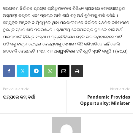
ସରଗରମ ନିର୍ବାଚନ ପ୍ରଚାର ଚାଲିଥିବାବେଳେ ବିଭିନ୍ନ ସ୍ଥାନରେ ଖୋଲାଯାଇଥିବା
ଅସ୍ଥାୟୀ ଦପ୍ତର ଏବଂ ପ୍ରଚାର ଆଦି ଲାଗି ବହୁ ଅର୍ଥ ଶୁଝିବାକୁ ବାକି ପଡିଛି ।
ସମ୍ପୃକ୍ତ ଅଞ୍ଚଳ ଦାୟିତ୍ୱରେ ଥିବା ପ୍ରଭାରୀମାନେ ନିର୍ବାଚନ ସ୍ଥଗିତ ରହିବାପରେ
ତୁରନ୍ତ ସ୍ଥାନ ଛାଡି ପଳାଇଛନ୍ତି । ସ୍ଥାନୀୟ ନେତାମାନଙ୍କ ଦୁଆରେ ବାକି ଅର୍ଥ
ପାଇବାପାଇଁ ବିଭିନ୍ନ ସଂସ୍ଥା ଓ ବ୍ୟକ୍ତିବିଶେଷ ଗହଳି ଲଗାଉଥିବାବେଳେ ପାର୍ଟି
ଅଫିସକୁ ଟଙ୍କା ଫେରାଇ ଦେଇଥିବାରୁ ସେମାନେ କିଛି କରିପାରିବେ ନାହିଁ ବୋଲି
ହାତଟେକି ଦେଉଛନ୍ତି । ଏହା ଏକ ଅଶ୍ୱସ୍ତିକର ପରିସ୍ଥିତି ସୃଷ୍ଟି କରୁଛି । (ତଥ୍ୟ)
Previous article
Next article
ରାଜ୍ୟରେ କମ୍‍ ବର୍ଷା
Pandemic Provides
Opportunity; Minister