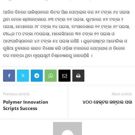
ଆଜିର ଦିନରେ ପାକିସ୍ତାନରେ ଲିଟର ପିଛା ପେଟ୍ରୋଲ ଦର ୫୧ ଟଙ୍କା ୬୪ ପଇସା
ଥିବା ବେଳେ ଶ୍ରୀଲଙ୍କାରେ ୬୩ ଟଙ୍କା ୭୭ ପଇସା, ଭୁଟାନରେ ୫୭ ଟଙ୍କା ୨
ପଇସା, ନେପାଳରେ ୬୮ ଟଙ୍କା ୭୪ ପଇସା, ବାଂଲାଦେଶରେ ୭୧ ଟଙ୍କା ୬୯ ପଇସା,
ଚୀନ୍‍ରେ ୮୦ ଟଙ୍କା ୯୦ପଇସା, ମାଲେସିଆରେ ୩୭ ଟଙ୍କା ୭୨ ପଇସା ଓ
ଆଫଗାନିସ୍ତାନରେ ୪୬ ଟଙ୍କା ୫୪ ପଇସା ରହିଛି । ଯୁକ୍ତରାଷ୍ଟ୍ର ଆମେରିକା ଓ
ରୁଷିଆ ତୁଳନାରେ ଭାରତ ବିଶେଷ କରି ଓଡ଼ିଶା ବଜାରରେ ପେଟ୍ରୋଲ ଓ ଡିଜେଲ
ଦର ମହଙ୍ଗା ଥିବା ମୂଲ୍ୟସୂଚୀ ବିଶ୍ଳେଷଣରୁ ଜଣାପଡ଼ିଛି ।
Previous article
Next article
Polymer Innovation
୪୦୦ ହେକ୍ଟର ଜଙ୍ଗଲ ପଦା
Scripts Success