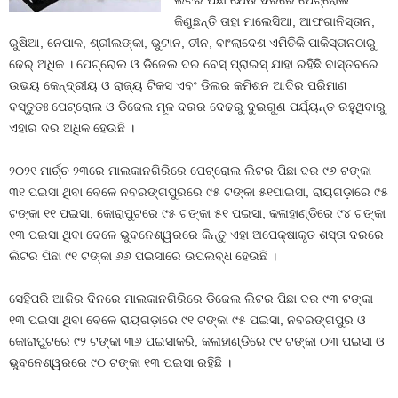
ଲିଟର ପିଛା ଯେଉଁ ଦରରେ ପେଟ୍ରୋଲ
କିଣୁଛନ୍ତି ତାହା ମାଲେସିଆ, ଆଫଗାନିସ୍ତାନ,
ରୁଷିଆ, ନେପାଳ, ଶ୍ରୀଲଙ୍କା, ଭୁଟାନ, ଚୀନ, ବାଂଲାଦେଶ ଏମିତିକି ପାକିସ୍ତାନଠାରୁ
ଢେର୍‍ ଅଧିକ । ପେଟ୍ରୋଲ ଓ ଡିଜେଲ ଦର ବେସ୍‍ ପ୍ରାଇସ୍‍ ଯାହା ରହିଛି ବାସ୍ତବରେ
ଉଭୟ କେନ୍ଦ୍ରୀୟ ଓ ରାଜ୍ୟ ଟିକସ ଏବଂ ଡିଲର କମିଶନ ଆଦିର ପରିମାଣ
ବସ୍ତୁତଃ ପେଟ୍ରୋଲ ଓ ଡିଜେଲ ମୂଳ ଦରର ଦେଢରୁ ଦୁଇଗୁଣ ପର୍ଯ୍ୟନ୍ତ ରହୁଥିବାରୁ
ଏହାର ଦର ଅଧିକ ହେଉଛି ।
୨୦୨୧ ମାର୍ଚ୍ଚ ୨୩ରେ ମାଲକାନଗିରିରେ ପେଟ୍ରୋଲ ଲିଟର ପିଛା ଦର ୯୬ ଟଙ୍କା
୩୧ ପଇସା ଥିବା ବେଳେ ନବରଙ୍ଗପୁରରେ ୯୫ ଟଙ୍କା ୫୧ପାଇସା, ରାୟଗଡ଼ାରେ ୯୫
ଟଙ୍କା ୧୧ ପଇସା, କୋରାପୁଟରେ ୯୫ ଟଙ୍କା ୫୧ ପଇସା, କଳାହାଣ୍ଡିରେ ୯୪ ଟଙ୍କା
୧୩ ପଇସା ଥିବା ବେଳେ ଭୁବନେଶ୍ୱରରେ କିନ୍ତୁ ଏହା ଅପେକ୍ଷାକୃତ ଶସ୍ତା ଦରରେ
ଲିଟର ପିଛା ୯୧ ଟଙ୍କା ୬୬ ପଇସାରେ ଉପଲବ୍ଧ ହେଉଛି ।
ସେହିପରି ଆଜିର ଦିନରେ ମାଲକାନଗିରିରେ ଡିଜେଲ ଲିଟର ପିଛା ଦର ୯୩ ଟଙ୍କା
୧୩ ପଇସା ଥିବା ବେଳେ ରାୟଗଡ଼ାରେ ୯୧ ଟଙ୍କା ୯୫ ପଇସା, ନବରଙ୍ଗପୁର ଓ
କୋରାପୁଟରେ ୯୨ ଟଙ୍କା ୩୬ ପଇସାକରି, କଳାହାଣ୍ଡିରେ ୯୧ ଟଙ୍କା ୦୩ ପଇସା ଓ
ଭୁବନେଶ୍ୱରରେ ୯୦ ଟଙ୍କା ୧୩ ପଇସା ରହିଛି ।