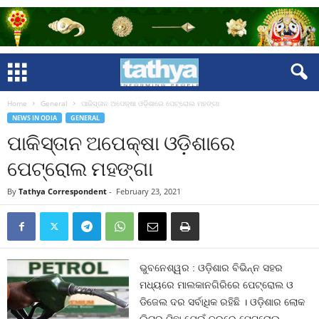
Home
General
ପାକିସ୍ତାନ ଅପେକ୍ଷା ଓଡ଼ିଶାରେ ପେଟ୍ରୋଲ ମହଙ୍ଗା
NEWS IN ODIA
GENERAL
ପାକିସ୍ତାନ ଅପେକ୍ଷା ଓଡ଼ିଶାରେ
ପେଟ୍ରୋଲ ମହଙ୍ଗା
By
Tathya Correspondent
-
February 23, 2021
ଭୁବନେଶ୍ୱର : ଓଡ଼ିଶାର ବିଭିନ୍ନ ସହର
ମଧ୍ୟରେ ମାଲକାନଗିରିରେ ପେଟ୍ରୋଲ ଓ
ଡିଜେଲ ଦର ସର୍ବାଧିକ ରହିଛି । ଓଡ଼ିଶାର ଲୋକ