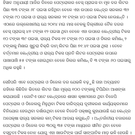
ହିସାବ ଅନୁଯାୟୀ ଆଜିର ଦିନରେ ପେଟ୍ରୋଲର ବେସ୍‍ ପ୍ରାଇସ ବା ମୂଳ ଦର ଲିଟର
ପିଛା ୩୩ ଟଙ୍କା ୬୮ ପଇସା ରହିଥିବା ବେଳେ ଏହା ଉପରେ କେନ୍ଦ୍ର ସରକାର ୩୨
ଟଙ୍କା ୯୦ ପଇସା ଓ ରାଜ୍ୟ ସରକାର ୨୧ ଟଙ୍କା ୪୦ ପଇସା ଟିକସ ନେଉଛନ୍ତି ।
ଏଠାରେ ଉଲ୍ଲେଖନୀୟ ଯେ ୨୦୧୪ ମଇ ମାସ ବେଳକୁ ଦିଲ୍ଲୀରେ ତୈଳ ଦରର
ବେସ୍‍ ପ୍ରାଇସ୍‍ ୪୭ ଟଙ୍କା ୧୨ ପଇସା ଥିବା ବେଳେ ଏହା ଉପରେ କେନ୍ଦ୍ରୀୟ ଟିକସ
୧୦ ଟଙ୍କା ୩୯ ପଇସା, ରାଜ୍ୟ ଟିକସ ୧୧ ଟଙ୍କା ୯୦ ପଇସା ଓ ଡିଲର କମିଶନ୍‍ ୨
ଟଙ୍କାକୁ ମିଶାଇ ଖୁଚୁରା ବିକ୍ରି ଦାମ୍‍ ଲିଟର ପିଛା ୭୧.୪୧ ପଇସା ଥିଲା । ତେବେ
ବର୍ତ୍ତମାନ କେନ୍ଦ୍ରୀୟ ଓ ରାଜ୍ୟ ଟିକସ ପ୍ରତି ଲିଟର ପେଟ୍ରୋଲ ଉପରେ
ପାଖାପାଖି ୫୫ ଟଙ୍କା ହୋଇଥିବା ବେଳେ ଡିଲର କମିଶନ୍‍ ବି ୩ ଟଙ୍କା ୬୦ ପଇସାରୁ
ଅଧିକ ରହୁଛି ।
ସେହିପରି ଏବେ ପେଟ୍ରୋଲ ଓ ଡିଜେଲ ଦର ଯେଭଳି ବଢ଼ୁଛି ତାହା ଅବ୍ୟାହତ
ରହିଲେ କିଛିଦିନ ଭିତରେ ଲିଟର ପିଛା ମୂଲ୍ୟ ୧୦୦ ଟଙ୍କାକୁ ଟିପିଯିବା ଆଶଙ୍କା
କରାଯାଉଛି । ଗୋଟିଏ ପଟେ କେନ୍ଦ୍ରରେ ଶାସନ କ୍ଷମତାରେ ଥିବା ବିଜେପି
ପେଟ୍ରୋଲ ଓ ଡିଜେଲରୁ ମିଳୁଥିବା ଟିକସ ଦାରିଦ୍ର‌୍ୟ ଦୂରୀକରଣ କାର୍ଯ୍ୟକ୍ରମରେ
ବିନିଯୋଗ ହେଉଥିବା ଦର୍ଶାଉଥିବା ବେଳେ ବିଜେଡି ପକ୍ଷରୁ କୁହାଯାଉଛି ଯେ କେନ୍ଦ୍ର
ଅପେକ୍ଷା ରାଜ୍ୟ ସରକାର କମ୍‍ ଟିକସ ଆଦାୟ କରୁଛନ୍ତି । ଅନ୍ତର୍ଜାତୀୟ ବଜାରରେ
ପେଟ୍ରୋଲ ଓ ଡିଜେଲ ଦର ୩୦ରୁ ୩୫ ଟଙ୍କା ମଧ୍ୟରେ ସୀମିତ ଥିବା ବେଳେ
ବସ୍ତୁତଃ ଟିକସ ବୋଝ ଯୋଗୁ ଏହା ଖାଉଟିଙ୍କ ପାଇଁ ସାଙ୍ଘାତିକ ମାଡ଼ ଭଳି ହେଉଛି ।