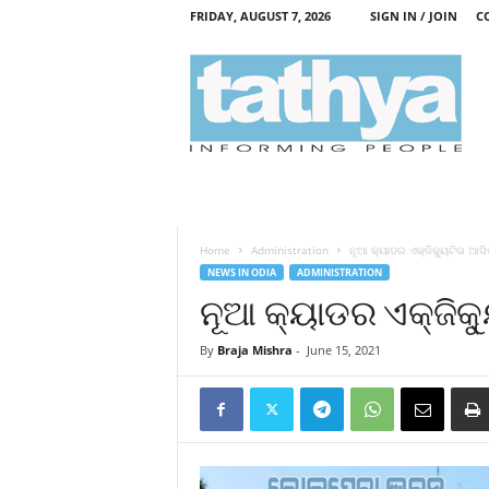
FRIDAY, AUGUST 7, 2026
SIGN IN / JOIN
C
T
a
t
h
y
a
Home
Administration
ନୂଆ କ୍ୟାଡର ଏକ୍‍ଜିକ୍ୟୁଟିଭ ଆସି
NEWS IN ODIA
ADMINISTRATION
ନୂଆ କ୍ୟାଡର ଏକ୍‍ଜିକ୍
By
Braja Mishra
-
June 15, 2021