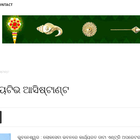
ONTACT
ଷ୍ଟାଣ୍ଟ
ୟୁଟିଭ ଆସିଷ୍ଟାଣ୍ଟ
ଭୁବନେଶ୍ୱର : ଲୋକସେବା ଭବନରେ କାର୍ଯ୍ୟରତ ଡାଟା ଏଣ୍ଟ୍ରି ଅପରେଟର, 