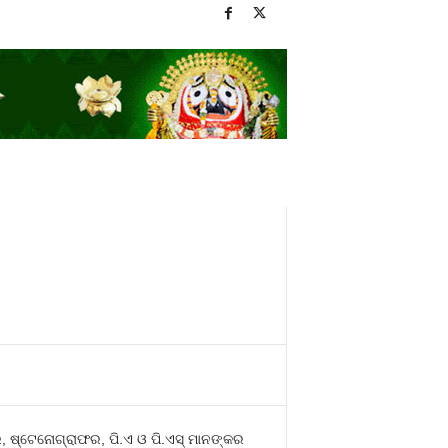
ଷ୍ଟେନୋଗ୍ରାଫର, ପି.ଏ ଓ ପି.ଏସ୍‍ ମାନଙ୍କର