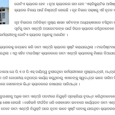
ଗୋଟିଏ କ୍ୟାଡର ହେବ । ନୂଆ କ୍ୟାଡରର ନାମ ହେବ ‘ଏକ୍‍ଜିକ୍ୟୁଟିଭ ଆସିଷ୍
କ୍ୟାଡର ବିଲୟ ପାଇଁ ନିଷ୍ପତ୍ତି ହୋଇଛି । ଗୃହ ବିଭାଗ ପକ୍ଷରୁ ଏହି ନୂତନ 
ଗୃହ ବିଭାଗର ଅତିରିକ୍ତ ମୁଖ୍ୟ ଶାସନ ସଚିବଙ୍କ ଅଧ୍ୟକ୍ଷତାରେ ବସିଥିବା 
ପୂର୍ବରୁ ଡାଟା ଏଣ୍ଟ୍ରି ଅପରେଟରଙ୍କ ପାଇଁ ଡିଇଓ କ୍ୟାଡର ରହିଥିବାବେଳେ ପ
ର କର୍ମଚାରୀଙ୍କୁ ଗୋଟିଏ କ୍ୟାଡର ଅଧିନକୁ ଅଣାଯିବ ।
ୟାଡରକୁ ଉଚ୍ଛେଦ କରି ଡାଟା ଏଣ୍ଟ୍ରି କ୍ୟାଡର ସୃଷ୍ଟି କରାଯାଇଥିଲା । ଟାଇପିଷ୍ଟମ
ଇଥିଲା । ଏଥି ସହିତ ଟାଇପିଷ୍ଟ କ୍ୟାଡରରେ ଡାଟା ଏଣ୍ଟ୍ରି କ୍ୟାଡରକୁ ମିଶାଇ ଦିଆଯାଇ
ଥା ଯେ ପି.ଏ ଓ ପି.ଏସ୍‍ ଦାୟିତ୍ୱ ତୁଲାଉଥିବା କର୍ମଚାରୀମାନେ ମୁଖ୍ୟମନ୍ତ୍ରୀ, ମନ୍ତ୍
ାନେ ଅତି ଗୋପନୀୟ ନଥିପତ୍ର କାର୍ଯ୍ୟ କରୁଥିବାରୁ ଏମାନଙ୍କୁ ସ୍ୱତନ୍ତ୍ର ଭାବେ ତାଲି
ରେ ସେମାନଙ୍କ ଭିନ୍ନ କ୍ୟାଡରରେ ରଖାଯାଇ ପାରିଥାନ୍ତା ।
ରୁ ଅଧିକ ଡାଟା ଏଣ୍ଟ୍ରି ପଦବୀରେ ନିଯୁକ୍ତି ପ୍ରକ୍ରିୟା ଚୂଡାନ୍ତ କରିଥିବାବେଳେ ଖୁବ
 ଶେଷ ହୋଇଛି । ସେହିଭଳି ଦୀର୍ଘଦିନ ଧରି ଲୋକସେବା ଭବନରେ କାର୍ଯ୍ୟରତ ଡାଟା ଏଣ୍ଟ
। ତେବେ ଡାଟା ଏଣ୍ଟ୍ରି ନିଯୁକ୍ତି ପରେ ନୂତନ ଭାବେ ସୃଷ୍ଟି ହେବାକୁ ଯାଉଥିବା କ୍ୟାଡରର