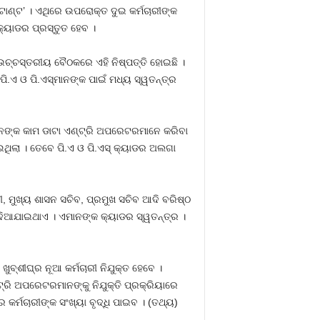
ଟାଣ୍ଟ’ । ଏଥିରେ ଉପରୋକ୍ତ ଦୁଇ କର୍ମଚାରୀଙ୍କ
କ୍ୟାଡର ପ୍ରସ୍ତୁତ ହେବ ।
ଉଚ୍ଚସ୍ତରୀୟ ବୈଠକରେ ଏହି ନିଷ୍ପତ୍ତି ହୋଇଛି ।
ି.ଏ ଓ ପି.ଏସ୍‍ମାନଙ୍କ ପାଇଁ ମଧ୍ୟ ସ୍ୱତନ୍ତ୍ର
ାନଙ୍କ କାମ ଡାଟା ଏଣ୍ଟ୍ରି ଅପରେଟରମାନେ କରିବା
ଥିଲା । ତେବେ ପି.ଏ ଓ ପି.ଏସ୍‍ କ୍ୟାଡର ଅଲଗା
ରୀ, ମୁଖ୍ୟ ଶାସନ ସଚିବ, ପ୍ରମୁଖ ସଚିବ ଆଦି ବରିଷ୍ଠ
ମ ଦିଆଯାଇଥାଏ । ଏମାନଙ୍କ କ୍ୟାଡର ସ୍ୱତନ୍ତ୍ର ।
୍‍ଶୀଘ୍ର ନୂଆ କର୍ମଚାରୀ ନିଯୁକ୍ତ ହେବେ ।
୍ରି ଅପରେଟରମାନଙ୍କୁ ନିଯୁକ୍ତି ପ୍ରକ୍ରିୟାରେ
େ କର୍ମଚାରୀଙ୍କ ସଂଖ୍ୟା ବୃଦ୍ଧି ପାଇବ । (ତଥ୍ୟ)