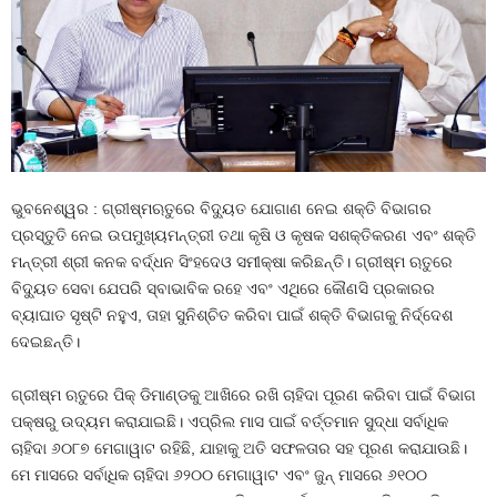
ଭୁବନେଶ୍ୱର : ଗ୍ରୀଷ୍ମଋତୁରେ ବିଦ୍ୟୁତ ଯୋଗାଣ ନେଇ ଶକ୍ତି ବିଭାଗର
ପ୍ରସ୍ତୁତି ନେଇ ଉପମୁଖ୍ୟମନ୍ତ୍ରୀ ତଥା କୃଷି ଓ କୃଷକ ସଶକ୍ତିକରଣ ଏବଂ ଶକ୍ତି
ମନ୍ତ୍ରୀ ଶ୍ରୀ କନକ ବର୍ଦ୍ଧନ ସିଂହଦେଓ ସମୀକ୍ଷା କରିଛନ୍ତି। ଗ୍ରୀଷ୍ମ ଋତୁରେ
ବିଦ୍ୟୁତ ସେବା ଯେପରି ସ୍ବାଭାବିକ ରହେ ଏବଂ ଏଥିରେ କୌଣସି ପ୍ରକାରର
ବ୍ୟାଘାତ ସୃଷ୍ଟି ନହୁଏ, ତାହା ସୁନିଶ୍ଚିତ କରିବା ପାଇଁ ଶକ୍ତି ବିଭାଗକୁ ନିର୍ଦ୍ଦେଶ
ଦେଇଛନ୍ତି।
ଗ୍ରୀଷ୍ମ ଋତୁରେ ପିକ୍ ଡିମାଣ୍ଡକୁ ଆଖିରେ ରଖି ଚାହିଦା ପୂରଣ କରିବା ପାଇଁ ବିଭାଗ
ପକ୍ଷରୁ ଉଦ୍ୟମ କରାଯାଇଛି। ଏପ୍ରିଲ ମାସ ପାଇଁ ବର୍ତ୍ତମାନ ସୁଦ୍ଧା ସର୍ବାଧିକ
ଚାହିଦା ୬୦୮୭ ମେଗାୱାଟ ରହିଛି, ଯାହାକୁ ଅତି ସଫଳତାର ସହ ପୂରଣ କରାଯାଉଛି।
ମେ ମାସରେ ସର୍ବାଧିକ ଚାହିଦା ୬୨୦୦ ମେଗାୱାଟ ଏବଂ ଜୁନ୍ ମାସରେ ୬୧୦୦