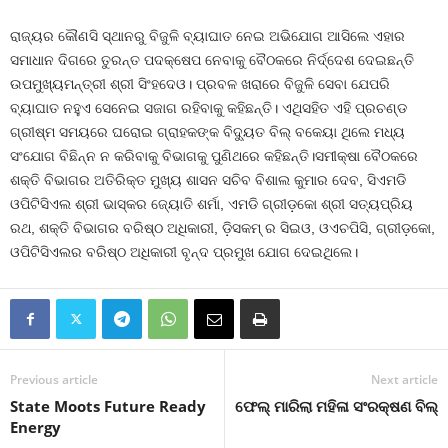
ରାଜ୍ୟର କୌଣସି ସ୍ଥାନରୁ ବିଜୁଳି ବ୍ୟାଘାତ ନେଇ ଅଭିଯୋଗ ଆସିଲେ ଏହାର
ସମାଧାନ ଦିଗରେ ତୁରନ୍ତ ପଦକ୍ଷେପ ନେବାକୁ ବୈଠକରେ ନିର୍ଦ୍ଦେଶ ଦେଇଛନ୍ତି
ଉପମୁଖ୍ୟମନ୍ତ୍ରୀ ଶ୍ରୀ ସିଂହଦେଓ। ପ୍ରବଳ ଖରାରେ ବିଜୁଳି ସେବା ଯେପରି
ବ୍ୟାଘାତ ନହୁଏ ସେନେଇ ସଜାଗ ରହିବାକୁ କହିଛନ୍ତି। ଏଥିସହିତ ଏହି ପ୍ରଚଣ୍ଡ
ଗ୍ରୀଷ୍ମ ସମୟରେ ଘରୋଇ ଗ୍ରାହକଙ୍କ ବିଦ୍ୟୁତ ବିଲ୍ ବକେୟା ଥିଲେ ମଧ୍ୟ
ସଂଯୋଗ ବିଛିନ୍ନ ନ କରିବାକୁ ବିଭାଗକୁ ପୁଣିଥରେ କହିଛନ୍ତି।ସମୀକ୍ଷା ବୈଠକରେ
ଶକ୍ତି ବିଭାଗର ଅତିରିକ୍ତ ମୁଖ୍ୟ ଶାସନ ସଚିବ ବିଶାଲ କୁମାର ଦେବ, ସିଏମଡି
ଓପିଟିସିଏଲ ଶ୍ରୀ ଭାସ୍କର ଜ୍ୟୋତି ଶର୍ମା, ଏମଡି ଗ୍ରୀଡ଼କୋ ଶ୍ରୀ ସତ୍ୟପ୍ରିୟ
ରଥ, ଶକ୍ତି ବିଭାଗର ବରିଷ୍ଠ ଅଧିକାରୀ, ଡ଼ିସକମ୍ ର ସିଇଓ, ଓଏଚପିସି, ଗ୍ରୀଡ଼କୋ,
ଓପିଟିସିଏଲର ବରିଷ୍ଠ ଅଧିକାରୀ ବୃନ୍ଦ ପ୍ରମୁଖ ଯୋଗ ଦେଇଥିଲେ।
Previous article
Next article
State Moots Future Ready
ଫେଲ୍ ମାରିଲା ମହିଳା ସଂରକ୍ଷଣ ବିଲ୍
Energy