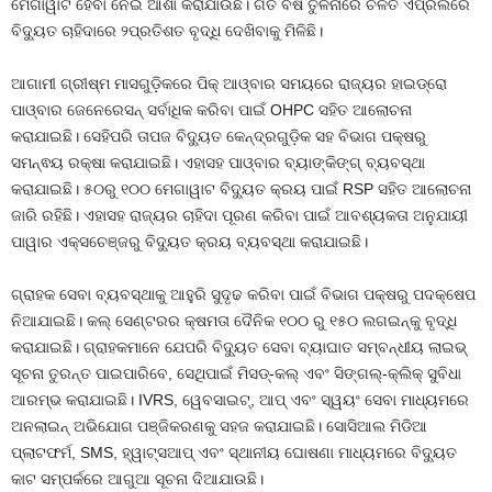
ମେଗାୱାଟ ହେବା ନେଇ ଆଶା କରାଯାଉଛି। ଗତ ବର୍ଷ ତୁଳନାରେ ଚଳିତ ଏପ୍ରିଲରେ
ବିଦ୍ୟୁତ ଚାହିଦାରେ ୨ପ୍ରତିଶତ ବୃଦ୍ଧି ଦେଖିବାକୁ ମିଳିଛି।
ଆଗାମୀ ଗ୍ରୀଷ୍ମ ମାସଗୁଡ଼ିକରେ ପିକ୍ ଆଓ୍ବାର ସମୟରେ ରାଜ୍ୟର ହାଇଡ୍ରୋ
ପାଓ୍ବାର ଜେନେରେସନ୍ ସର୍ବାଧିକ କରିବା ପାଇଁ OHPC ସହିତ ଆଲୋଚନା
କରାଯାଇଛି। ସେହିପରି ତାପଜ ବିଦ୍ୟୁତ କେନ୍ଦ୍ରଗୁଡ଼ିକ ସହ ବିଭାଗ ପକ୍ଷରୁ
ସମନ୍ଵୟ ରକ୍ଷା କରାଯାଇଛି। ଏହାସହ ପାଓ୍ବାର ବ୍ୟାଙ୍କିଙ୍ଗ୍ ବ୍ୟବସ୍ଥା
କରାଯାଇଛି। ୫୦ରୁ ୧୦୦ ମେଗାୱାଟ ବିଦ୍ୟୁତ କ୍ରୟ ପାଇଁ RSP ସହିତ ଆଲୋଚନା
ଜାରି ରହିଛି। ଏହାସହ ରାଜ୍ୟର ଚାହିଦା ପୂରଣ କରିବା ପାଇଁ ଆବଶ୍ୟକତା ଅନୁଯାୟୀ
ପାୱାର ଏକ୍ସଚେଞ୍ଜରୁ ବିଦ୍ୟୁତ କ୍ରୟ ବ୍ୟବସ୍ଥା କରାଯାଇଛି।
ଗ୍ରାହକ ସେବା ବ୍ୟବସ୍ଥାକୁ ଆହୁରି ସୁଦୃଢ କରିବା ପାଇଁ ବିଭାଗ ପକ୍ଷରୁ ପଦକ୍ଷେପ
ନିଆଯାଇଛି। କଲ୍ ସେଣ୍ଟରର କ୍ଷମତା ଦୈନିକ ୧୦୦ ରୁ ୧୫୦ ଲଗଇନ୍‌କୁ ବୃଦ୍ଧି
କରାଯାଇଛି। ଗ୍ରାହକମାନେ ଯେପରି ବିଦ୍ୟୁତ ସେବା ବ୍ୟାଘାତ ସମ୍ବନ୍ଧୀୟ ଲାଇଭ୍
ସୂଚନା ତୁରନ୍ତ ପାଇପାରିବେ, ସେଥିପାଇଁ ମିସଡ୍-କଲ୍ ଏବଂ ସିଙ୍ଗଲ୍-କ୍ଲିକ୍ ସୁବିଧା
ଆରମ୍ଭ କରାଯାଇଛି। IVRS, ୱେବସାଇଟ୍, ଆପ୍ ଏବଂ ସ୍ୱୟଂ ସେବା ମାଧ୍ୟମରେ
ଅନଲାଇନ୍ ଅଭିଯୋଗ ପଞ୍ଜିକରଣକୁ ସହଜ କରାଯାଇଛି। ସୋସିଆଲ ମିଡିଆ
ପ୍ଲାଟଫର୍ମ, SMS, ହ୍ୱାଟ୍ସଆପ୍ ଏବଂ ସ୍ଥାନୀୟ ଘୋଷଣା ମାଧ୍ୟମରେ ବିଦ୍ୟୁତ
କାଟ ସମ୍ପର୍କରେ ଆଗୁଆ ସୂଚନା ଦିଆଯାଉଛି।