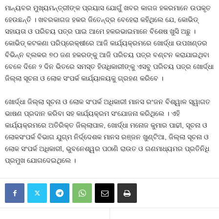
ମାନ୍ୟବର ମୁଖ୍ୟମନ୍ତ୍ରୀଙ୍କ ପ୍ରୟାସ ଯୋଗୁଁ ଖବର କାଗଜ ହକରମାନେ ଉପକୃତ
ହେଉଛନ୍ତି । ଖବରକାଗଜ ହକର ଜିତେନ୍ଦ୍ର ବେହେରା କହିଥିଲେ ଯେ, କୋଭିଡ୍
ସହାୟତା ଓ ପରିଚୟ ପତ୍ର ପାଇ ଆମେ ହକରଭାଇମାନେ ବିଶେଷ ଖୁସି ଅଛୁ ।
କୋଭିଡ୍ କଟକଣା ପରିପ୍ରେକ୍ଷୀରେ ଆଜି କାର୍ଯ୍ୟକ୍ରମରେ ଖୋର୍ଦ୍ଧା ଉପଖଣ୍ଡର
ବିଭିନ୍ନ ବ୍ଲକର ୭୦ ଜଣ ହକରଙ୍କୁ ଆଜି ପରିଚୟ ପତ୍ର ବଣ୍ଟନ କରାଯାଇଥିବା
ବେଳେ ଦିନେ ୨ ଦିନ ଭିତରେ ସମସ୍ତ ହିତାଧିକାରୀଙ୍କୁ ଏସବୁ ପରିଚୟ ପତ୍ର ଖୋର୍ଦ୍ଧା
ଜିଲ୍ଲା ସୂଚନା ଓ ଲୋକ ସଂପର୍କ କାର୍ଯ୍ୟାଳୟକୁ ଗ୍ରହଣ କରିବେ ।
ଖୋର୍ଦ୍ଧା ଜିଲ୍ଲା ସୂଚନା ଓ ଲୋକ ସଂପର୍କ ଅଧିକାରୀ ମାନସ ରଂଜନ ବିଶ୍ୱାଳ ସ୍ୱାଗତ
ଭାଷଣ ପ୍ରଦାନ କରିବା ସହ କାର୍ଯ୍ୟକ୍ରମ ସଂଯୋଜନା କରିଥିଲେ । ଏହି
କାର୍ଯ୍ୟକ୍ରମରେ ଅତିରିକ୍ତ ଜିଲ୍ଲାପାଳ, ଖୋର୍ଦ୍ଧା ମନୋଜ କୁମାର ପାଢୀ, ସୂଚନା ଓ
ଲୋକସଂପର୍କ ବିଭାଗ ଯୁଗ୍ମ ନିର୍ଦ୍ଦେଶକ ମାନସ ରଞ୍ଜନ ଖୁଣ୍ଟିଆ, ଜିଲ୍ଲା ସୂଚନା ଓ
ଲୋକ ସଂପର୍କ ଅଧିକାରୀ, ଭୁବନେଶ୍ୱର ପଠାଣି ରାଉତ ଓ ଗଣମାଧ୍ୟମର ପ୍ରତିନିଧି
ପ୍ରମୁଖ ଯୋଗଦେଇଥିଲେ ।