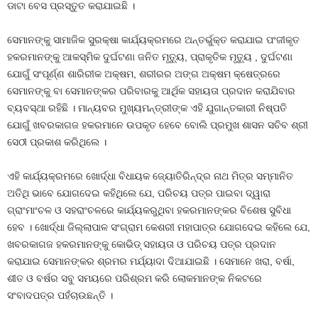
ଡାଟା ବେସ ପ୍ରସ୍ତୁତ କରାଯାଇଛି ।
ସେମାନଙ୍କୁ ସାମାଜିକ ସୁରକ୍ଷା କାର୍ଯ୍ୟକ୍ରମରେ ଅନ୍ତର୍ଭୁକ୍ତ କରାଯାଇ ପଂଜୀକୃତ
ହକରମାନଙ୍କୁ ଆକସ୍ମିକ ଦୁର୍ଘଟଣା ଜନିତ ମୃତ୍ୟୁ, ପ୍ରାକୃତିକ ମୃତ୍ୟୁ , ଦୁର୍ଘଟଣା
ଯୋଗୁଁ ସଂପୂର୍ଣ୍ଣ ଶାରିରୀକ ଅକ୍ଷମ, ଶରୀରର ଅଙ୍ଗ ଅକ୍ଷମ କ୍ଷେତ୍ରରେ
ସେମାନଙ୍କୁ ବା ସେମାନଙ୍କର ପରିବାରକୁ ଆର୍ଥିକ ସହାୟତା ପ୍ରଦାନ କରାଯିବାର
ବ୍ୟବସ୍ଥା ରହିଛି । ମାନ୍ୟବର ମୁଖ୍ୟମନ୍ତ୍ରୀଙ୍କ ଏହି ଯୁଗାନ୍ତକାରୀ ନିଷ୍ପତି
ଯୋଗୁଁ ଖବରକାଗଜ ହକରମାନେ ଉପକୃତ ହେବେ ବୋଲି ପ୍ରମୁଖ ଶାସନ ସଚିବ ଶ୍ରୀ
ସେଠୀ ପ୍ରକାଶ କରିଥିଲେ ।
ଏହି କାର୍ଯ୍ୟକ୍ରମରେ ଖୋର୍ଦ୍ଧା ବିଧାୟକ ଜ୍ୟୋତିରିନ୍ଦ୍ର ନାଥ ମିତ୍ର ସମ୍ମାନିତ
ଅତିଥି ଭାବେ ଯୋଗଦେଇ କହିଥିଲେ ଯେ, ପରିଚୟ ପତ୍ର ପାଇବା ଦ୍ୱାରା
ଗ୍ରାଂମାଂଚଳ ଓ ସହରାଂଚଳରେ କାର୍ଯ୍ୟକରୁଥିବା ହକରମାନଙ୍କର ବିଶେଷ ସୁବିଧା
ହେବ । ଖୋର୍ଦ୍ଧା ଜିଲ୍ଲାପାଳ ସଂଗ୍ରାମ କେଶରୀ ମହାପାତ୍ର ଯୋଗଦେଇ କହିଲେ ଯେ,
ଖବରକାଗଜ ହକରମାନଙ୍କୁ କୋଭିଡ୍ ସହାୟତା ଓ ପରିଚୟ ପତ୍ର ପ୍ରଦାନ
କରାଯାଇ ସେମାନଙ୍କର ଶ୍ରମର ମର୍ଯ୍ୟାଦା ଦିଆଯାଇଛି । ସେମାନେ ଖରା, ବର୍ଷା,
ଶୀତ ଓ ବର୍ଷର ସବୁ ସମୟରେ ପରିଶ୍ରମ କରି ଲୋକମାନଙ୍କ ନିକଟରେ
ସଂବାଦପତ୍ର ପହଁଚାଉଛନ୍ତି ।