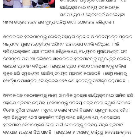
ଭବନଠାରେ ଅନୁଷ୍ଠିତ ହୋଇଯାଇଛି । ଏହି
କାର୍ଯ୍ୟକ୍ରମରେ ରାଜ୍ୟ ସରକାରଙ୍କ
ଗଣମାଧ୍ୟମ ଓ ଲୋକସଂପର୍କ ଉପଦେଷ୍ଟା
ମାନସ ରଞ୍ଜନ ମଙ୍ଗରାଜ ମୁଖ୍ୟ ଅତିଥି ଭାବେ ଯୋଗଦାନ କରିଥିଲେ ।
ଖବରକାଗଜ ହକରମାନଙ୍କୁ କୋଭିଡ୍ ସହାୟତା ପ୍ରଦାନ ଓ ପରିଚୟପତ୍ର ପ୍ରଦାନ
ମାନ୍ୟବର ମୁଖ୍ୟମନ୍ତ୍ରୀଙ୍କ ଅଭିନବ ପଦକ୍ଷେପ ବୋଲି କହିଥିଲେ । ଏହି
ପରିପ୍ରେକ୍ଷୀରେ ଶ୍ରୀ ମଂଗରାଜ କହିଥିଲେ ଯେ, ମାନ୍ୟବର ମୁଖ୍ୟମନ୍ତ୍ରୀ ଗତ
ଡିସେମ୍ବର ମାସ ୨୩ ତାରିଖରେ ଖବରକାଗଜ ହକରମାନଙ୍କୁ ସ୍ୱତନ୍ତ୍ର କୋଭିଡ୍
ସହାୟତା ପ୍ରଦାନ କରିଥିଲେ । ରାଜ୍ୟର ପ୍ରାୟ ୭୩୦୦ ହକରମାନଙ୍କୁ ତାଲିକା
ଭୁକ୍ତ କରି ସ୍ୱତନ୍ତ୍ର କୋଭିଡ୍ ସହାୟତା ପ୍ରଦାନ କରାଯାଇଛି । ସେଥି ମଧ୍ୟରୁ
ଖୋର୍ଦ୍ଧା ଉପଖଣ୍ଡର ୬ଟି ବ୍ଲକର ୧୬୭ ଜଣ ହକରଙ୍କୁ ପଂଜୀକୃତ କରାଯାଇଛି ।
ଖବରକାଗଜ ହକରମାନଙ୍କୁ ମଧ୍ୟ ସାମାଜିକ ସୁରକ୍ଷା କାର୍ଯ୍ୟକ୍ରମରେ ସାମିଲ କରି
ସହାୟତା ପ୍ରଦାନ କରାଯିବ । ସେମାନଙ୍କୁ ପରିଚୟ ପତ୍ର ଦେବା ଦ୍ୱାରା ସେମାନେ
ବିଶେଷ ସୁବିଧା ପାଇବେ । ସୂଚନା ଓ ଲୋକ ସଂପର୍କ ବିଭାଗର ପ୍ରମୁଖ ଶାସନ ସଚିବ
ଶ୍ରୀ ବିଷ୍ଣୁପଦ ସେଠୀ ସମ୍ମାନିତ ଅତିଥି ଭାବେ କହିଥିଲେ ଯେ, ଖବରକାଗଜ
ହକରମାନେ ସେମାନଙ୍କର ସେବା ପାଇଁ ସେମାନଙ୍କୁ ପରିଚୟ ପତ୍ର ପ୍ରଦାନ
କରାଯାଇ ମାନ୍ୟତା ଦିଆଯାଇଛି । ରାଜ୍ୟରେ ୭ ହଜାରରୁ ଊର୍ଦ୍ଧ୍ୱ ହକରମାନଙ୍କର