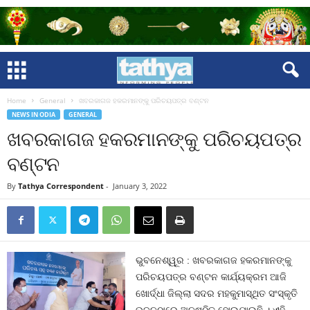
Home
General
ଖବରକାଗଜ ହକରମାନଙ୍କୁ ପରିଚୟପତ୍ର ବଣ୍ଟନ
NEWS IN ODIA
GENERAL
ଖବରକାଗଜ ହକରମାନଙ୍କୁ ପରିଚୟପତ୍ର
ବଣ୍ଟନ
By
Tathya Correspondent
-
January 3, 2022
ଭୁବନେଶ୍ୱୂର : ଖବରକାଗଜ ହକରମାନଙ୍କୁ
ପରିଚୟପତ୍ର ବଣ୍ଟନ କାର୍ଯ୍ୟକ୍ରମ ଆଜି
ଖୋର୍ଦ୍ଧା ଜିଲ୍ଲା ସଦର ମହକୁମାସ୍ଥିତ ସଂସ୍କୃତି