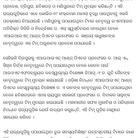
ପ୍ରଦେଶ, ତ୍ରିପୁରା, ଛତିଶଗଡ଼ ଓ ମଣିପୁରରେ ଟିମ୍ ମୁତୟନ କରିଛନ୍ତି । ଏହି
ରାଜ୍ୟଗୁଡ଼ିକରେ ଏବେ କୋଭିଡ-୧୯ ସଂକ୍ରମଣ ମାମଲା ବୃଦ୍ଧି ପାଉଥିବାରୁ ଏଭଳି
ପଦକ୍ଷେପ ନିଆଯାଇଛି । ମଣିପୁରକୁ ପଠାଯାଇଥିବା ଟିମର ନେତୃତ୍ୱ ଇଏମଆରର
ଅତିରିକ୍ତ ଡିଡିଜି ଓ ନିଦେ୍ର୍ଦଶକ ଡ. ଏଲ୍ ସ୍ୱସ୍ତିଚରଣ ନେଉଥିବା ବେଳେ
ଏଆଇଆଇଏଚ୍ ଆଣ୍ଡ୍ ପିଏଚର ପ୍ରଫେସର ଡ. ସଞ୍ଜୟ ସାଧୁଖାନଙ୍କ
ନେତୃତ୍ୱରେ ଏକ ଟିମ୍ ଅରୁଣାଚଳ ପ୍ରଦେଶ ପଠାଯାଇଛି ।
ସେହିଭଳି ତି୍ରପୁରାକୁ ଏଆଇଆଇଏଚ୍ ଆଣ୍ଡ୍ ପିଏଚର ପ୍ରଫେସର ଡ. ଆର୍ ଏନ୍
ସିହ୍ନା ଦିର୍ଙ୍କ ନେତୃତ୍ୱରେ ଟିମ୍ ପଠାଯାଇଥିବା ବେଳେ କେରଳ ପାଇଁ
ଆରଓଏଚଏଫଡବ୍ଲୁ୍ୟର ଜନସ୍ୱାସ୍ଥ୍ୟ ବିଶେଷଜ୍ଞ ଜିଆର୍.-୨ ଡ. ରୁଚି ଜୈନଙ୍କ
ନେତୃତ୍ୱରେ ଟିମ୍ ମୁତୟନ କରାଯାଇଛି । ଓଡ଼ିଶା ନିମନ୍ତେ ଏଆଇଆଇଏଚ୍ ଆଣ୍ଡ୍
ପିଏଚର ଜନସ୍ୱାସ୍ଥ୍ୟ ବିଶେଷଜ୍ଞ ଡ. ଏ ଡାନଙ୍କ ନେତୃତ୍ୱରେ ଟିମ୍ ପଠାଯାଇଥିବା
ବେଳେ ଛତିଶଗଡ଼ରେ ଏମସ ରାୟପୁର ସହକାରୀ ପ୍ରଫେସର ଡ. ଦିବାକର ସାହୁଙ୍କ
ନେତୃତ୍ୱରେ ଟିମ୍ ମୁତୟନ କରାଯାଇଛି । ମହାମାରୀର ସଫଳ ମୁକାବିଲା ଓ ପରିଚାଳନା
ନିମନ୍ତେ ରାଜ୍ୟଗୁଡ଼ିକ ଯେଉଁ ଉଦ୍ୟମ କରୁଛନ୍ତି, ଏହି ଟିମ୍ ଗୁଡ଼ିକ ସେଥିରେ
ସହଯୋଗ କରିବେ ।
ଏହି ରାଜ୍ୟଗୁଡ଼ିକୁ ପଠାଯାଇଥିବା ଦୁଇ ସଦସ୍ୟବିଶିଷ୍ଟ ଉଚ୍ଚସ୍ତରୀୟ ଟିମରେ ଜଣେ