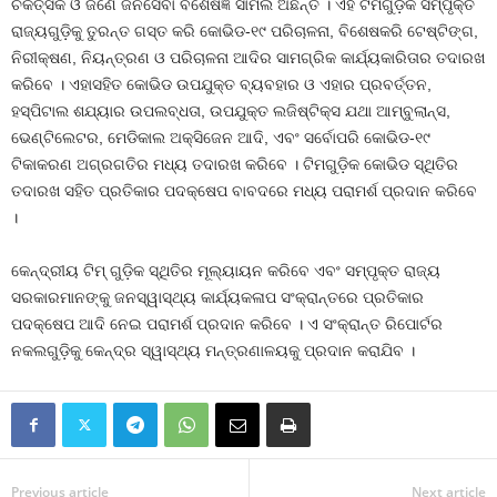
ଚିକିତ୍ସକ ଓ ଜଣେ ଜନସେବା ବିଶେଷଜ୍ଞ ସାମିଲ ଅଛନ୍ତି । ଏହି ଟିମଗୁଡ଼ିକ ସମ୍ପୃକ୍ତ
ରାଜ୍ୟଗୁଡ଼ିକୁ ତୁରନ୍ତ ଗସ୍ତ କରି କୋଭିଡ-୧୯ ପରିଚାଳନା, ବିଶେଷକରି ଟେଷ୍ଟିଙ୍ଗ,
ନିରୀକ୍ଷଣ, ନିୟନ୍ତ୍ରଣ ଓ ପରିଚାଳନା ଆଦିର ସାମଗ୍ରିକ କାର୍ଯ୍ୟକାରିତାର ତଦାରଖ
କରିବେ । ଏହାସହିତ କୋଭିଡ ଉପଯୁକ୍ତ ବ୍ୟବହାର ଓ ଏହାର ପ୍ରବର୍ତ୍ତନ,
ହସ୍ପିଟାଲ ଶଯ୍ୟାର ଉପଲବ୍ଧତା, ଉପଯୁକ୍ତ ଲଜିଷ୍ଟିକ୍ସ ଯଥା ଆମ୍ବୁଲାନ୍ସ,
ଭେଣ୍ଟିଲେଟର, ମେଡିକାଲ ଅକ୍ସିଜେନ ଆଦି, ଏବଂ ସର୍ବୋପରି କୋଭିଡ-୧୯
ଟିକାକରଣ ଅଗ୍ରଗତିର ମଧ୍ୟ ତଦାରଖ କରିବେ । ଟିମଗୁଡ଼ିକ କୋଭିଡ ସ୍ଥିତିର
ତଦାରଖ ସହିତ ପ୍ରତିକାର ପଦକ୍ଷେପ ବାବଦରେ ମଧ୍ୟ ପରାମର୍ଶ ପ୍ରଦାନ କରିବେ
।
କେନ୍ଦ୍ରୀୟ ଟିମ୍ ଗୁଡ଼ିକ ସ୍ଥିତିର ମୂଲ୍ୟାୟନ କରିବେ ଏବଂ ସମ୍ପୃକ୍ତ ରାଜ୍ୟ
ସରକାରମାନଙ୍କୁ ଜନସ୍ୱାସ୍ଥ୍ୟ କାର୍ଯ୍ୟକଳାପ ସଂକ୍ରାନ୍ତରେ ପ୍ରତିକାର
ପଦକ୍ଷେପ ଆଦି ନେଇ ପରାମର୍ଶ ପ୍ରଦାନ କରିବେ । ଏ ସଂକ୍ରାନ୍ତ ରିପୋର୍ଟର
ନକଲଗୁଡ଼ିକୁ କେନ୍ଦ୍ର ସ୍ୱାସ୍ଥ୍ୟ ମନ୍ତ୍ରଣାଳୟକୁ ପ୍ରଦାନ କରାଯିବ ।
Previous article
Next article