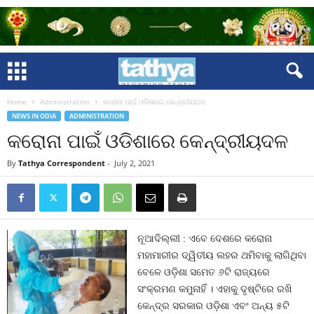
Home
Administration
କରୋନା ପାଇଁ ଓଡିଶାରେ କେନ୍ଦ୍ରୀୟଦଳ
NEWS IN ODIA
ADMINISTRATION
କରୋନା ପାଇଁ ଓଡିଶାରେ କେନ୍ଦ୍ରୀୟଦଳ
By
Tathya Correspondent
-
July 2, 2021
ନୂଆଦିଲ୍ଲୀ : ଏବେ ଦେଶରେ କରୋନା
ମହାମାରୀର ଦ୍ୱିତୀୟ ଲହର ଥମିବାକୁ ଲାଗିଥିବା
ବେଳେ ଓଡ଼ିଶା ସମେତ ୬ଟି ରାଜ୍ୟରେ
ସଂକ୍ରମଣ କମୁନାହିଁ । ଏହାକୁ ଦୃଷ୍ଟିରେ ରଖି
କେନ୍ଦ୍ର ସରକାର ଓଡ଼ିଶା ଏବଂ ଅନ୍ୟ ୫ଟି