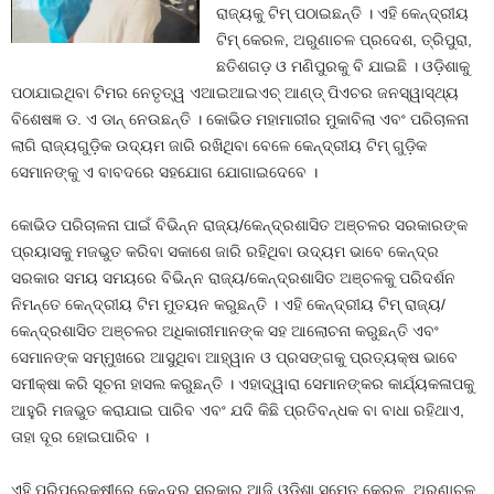
ରାଜ୍ୟକୁ ଟିମ୍ ପଠାଇଛନ୍ତି । ଏହି କେନ୍ଦ୍ରୀୟ
ଟିମ୍ କେରଳ, ଅରୁଣାଚଳ ପ୍ରଦେଶ, ତ୍ରିପୁରା,
ଛତିଶଗଡ଼ ଓ ମଣିପୁରକୁ ବି ଯାଇଛି । ଓଡ଼ିଶାକୁ
ପଠାଯାଇଥିବା ଟିମର ନେତୃତ୍ୱ ଏଆଇଆଇଏଚ୍ ଆଣ୍ଡ୍ ପିଏଚର ଜନସ୍ୱାସ୍ଥ୍ୟ
ବିଶେଷଜ୍ଞ ଡ. ଏ ଡାନ୍ ନେଉଛନ୍ତି । କୋଭିଡ ମହାମାରୀର ମୁକାବିଲା ଏବଂ ପରିଚାଳନା
ଲାଗି ରାଜ୍ୟଗୁଡ଼ିକ ଉଦ୍ୟମ ଜାରି ରଖିଥିବା ବେଳେ କେନ୍ଦ୍ରୀୟ ଟିମ୍ ଗୁଡ଼ିକ
ସେମାନଙ୍କୁ ଏ ବାବଦରେ ସହଯୋଗ ଯୋଗାଇଦେବେ ।
କୋଭିଡ ପରିଚାଳନା ପାଇଁ ବିଭିନ୍ନ ରାଜ୍ୟ/କେନ୍ଦ୍ରଶାସିତ ଅଞ୍ଚଳର ସରକାରଙ୍କ
ପ୍ରୟାସକୁ ମଜଭୁତ କରିବା ସକାଶେ ଜାରି ରହିଥିବା ଉଦ୍ୟମ ଭାବେ କେନ୍ଦ୍ର
ସରକାର ସମୟ ସମୟରେ ବିଭିନ୍ନ ରାଜ୍ୟ/କେନ୍ଦ୍ରଶାସିତ ଅଞ୍ଚଳକୁ ପରିଦର୍ଶନ
ନିମନ୍ତେ କେନ୍ଦ୍ରୀୟ ଟିମ ମୁତୟନ କରୁଛନ୍ତି । ଏହି କେନ୍ଦ୍ରୀୟ ଟିମ୍ ରାଜ୍ୟ/
କେନ୍ଦ୍ରଶାସିତ ଅଞ୍ଚଳର ଅଧିକାରୀମାନଙ୍କ ସହ ଆଲୋଚନା କରୁଛନ୍ତି ଏବଂ
ସେମାନଙ୍କ ସମ୍ମୁଖରେ ଆସୁଥିବା ଆହ୍ୱାନ ଓ ପ୍ରସଙ୍ଗକୁ ପ୍ରତ୍ୟକ୍ଷ ଭାବେ
ସମୀକ୍ଷା କରି ସୂଚନା ହାସଲ କରୁଛନ୍ତି । ଏହାଦ୍ୱାରା ସେମାନଙ୍କର କାର୍ଯ୍ୟକଳାପକୁ
ଆହୁରି ମଜଭୁତ କରାଯାଇ ପାରିବ ଏବଂ ଯଦି କିଛି ପ୍ରତିବନ୍ଧକ ବା ବାଧା ରହିଥାଏ,
ତାହା ଦୂର ହୋଇପାରିବ ।
ଏହି ପରିପ୍ରେକ୍ଷୀରେ କେନ୍ଦ୍ର ସରକାର ଆଜି ଓଡ଼ିଶା ସମେତ କେରଳ, ଅରୁଣାଚଳ