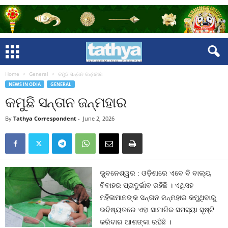
Home
General
କମୁଛି ସନ୍ତାନ ଜନ୍ମହାର
NEWS IN ODIA
GENERAL
କମୁଛି ସନ୍ତାନ ଜନ୍ମହାର
By
Tathya Correspondent
-
June 2, 2026
ଭୁବନେଶ୍ୱର : ଓଡ଼ିଶାରେ ଏବେ ବି ବାଲ୍ୟ
ବିବାହର ପ୍ରାଦୁର୍ଭାବ ରହିଛି । ଏଥିସହ
ମହିଳାମାନଙ୍କ ସନ୍ତାନ ଜନ୍ମହାର କମୁଥିବାରୁ
ଭବିଷ୍ୟତରେ ଏହା ସାମାଜିକ ସମସ୍ୟା ସୃଷ୍ଟି
କରିବାର ଆଶଙ୍କା ରହିଛି ।