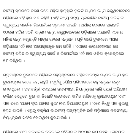
ଜାତୀୟ ସ୍ତରରେ ଜଣେ ଜଣେ ମହିଳା ହାରାହାରି ଦୁଇଟି ସନ୍ତାନ ଜନ୍ମ କରୁଥିବାବେଳେ
ଓଡ଼ିଶାରେ ଏହି ହାର ୧.୭ ରହିଛି । ଏହି ତଥ୍ୟ ସଦ୍ୟ ପ୍ରକାଶିତ ଜାତୀୟ ପରିବାର
ସ୍ୱାସ୍ଥ୍ୟ ସର୍ଭେ-୬ ରିପୋର୍ଟରେ ପ୍ରକାଶ ପାଇଛି । ଅର୍ଥାତ୍‍ ଦେଶରେ ହାରାହାରି
୧୦ଜଣ ମହିଳା ୨୦ଟି ସନ୍ତାନ ଜନ୍ମ କରୁଥିବାବେଳେ ଓଡ଼ିଶାରେ ହାରାହାରି ୧୦ଜଣ
ମହିଳା ଜନ୍ମ କରୁଛନ୍ତି ମାତ୍ର ୧୭ଜଣ ସନ୍ତାନ । ପୂର୍ବ ସର୍ଭେ ତୁଳନାରେ ଏଥର
ଓଡ଼ିଶାରେ ଏହି ହାର ଅପେକ୍ଷାକୃତ କମ୍‍ ରହିଛି । ଏଠାରେ ଉଲ୍ଲେଖନୀୟ ଯେ
ଜାତୀୟ ପରିବାର ସ୍ୱାସ୍ଥ୍ୟ ସର୍ଭେ-୫ ରିପୋର୍ଟରେ ଏହି ହାର ଓଡ଼ିଶା କ୍ଷେତ୍ରରେ
୧.୮ ରହିଥିଲା ।
ଗ୍ରାମାଞ୍ଚଳ ତୁଳନାରେ ଓଡ଼ିଶାର ସହରାଞ୍ଚଳରେ ମହିଳାମାନଙ୍କ ସନ୍ତାନ ଜନ୍ମ ହାର
ତୁଳନାତ୍ମକ ଭାବେ କମ୍‍ ରହୁଛି । ପୂର୍ବରୁ ଯୌଥ ପରିବାରରେ ବହୁ ସନ୍ତାନ ଜନ୍ମ
ନେଉଥିଲେ । ପରବର୍ତ୍ତୀ ସମୟରେ ଜନସଂଖ୍ୟା ନିୟନ୍ତ୍ରଣ ଲାଗି ଯେଉଁ ଅଭିଯାନ
ଚାଲିଲା ସେଥିରେ ଦୁଇ ବା ତିନୋଟି ସନ୍ତାନରେ ସୀମିତ ରଖିବାକୁ କୁହାଯାଉଥିଲା ଏବଂ
ଏହା ପରେ ‘ଆମେ ଦୁଇ ଆମର ଦୁଇ’ ନାରା ଦିଆଯାଇଥିଲା । ଏବେ କିନ୍ତୁ ଏହା ଦୁଇରୁ
ହ୍ରାସ ପାଇଛି । ଏଥିରୁ ଦକ୍ଷିଣ ଭାରତୀୟ ରାଜ୍ୟଗୁଡ଼ିକ ଭଳି ଓଡ଼ିଶାରେ ଜନସଂଖ୍ୟା
ନିୟନ୍ତ୍ରଣ ସଫଳ ହୋଇଥିବା କୁହାଯାଉଛି ।
ଓଡ଼ିଶାରେ ଏବେ ପୁରୁଷଙ୍କ ତୁଳନାରେ ମହିଳାଙ୍କ ଅନୁପାତ କମ୍‍ ରହୁଛି । ରାଜ୍ୟର