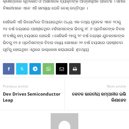
କ୍ଷେତ୍ରରେ ଭୂତକୋଠି ଓ ଅସାମାଜିକ ବ୍ୟକ୍ତିଙ୍କ ଆଡ୍ଡାସ୍ଥଳ ପାଲଟିଛି । ସମାଜ
ବିଜ୍ଞାନୀମାନେ ଏବେ ଏହି ସମସ୍ୟା ଘେନି ବେଶ୍‍ ଉଦ୍‍ବିଘ୍ନ ।
ସେହିଭଳି ଏହି ରିପୋର୍ଟରେ ଦିଆଯାଇଥିବା ଅନ୍ୟ ଏକ ତଥ୍ୟ ମୁତାବକ ଏବେ ୨୦ରୁ
୨୪ ବର୍ଷ ବୟସରେ ପହଞ୍ôଚଥିବା ମହିଳାମାନଙ୍କ ଭିତରୁ ୧୮.୬ ପ୍ରତିଶତଙ୍କ ବିବାହ
୧୮ବର୍ଷରୁ କମ୍‍ ବୟସରେ ହୋଇଛି । ସେହିଭଳି ୨୫ରୁ ୨୯ ବର୍ଷ ବୟସ୍କ ଯୁବକମାନଙ୍କ
ଭିତରୁ ୧୨.୫ ପ୍ରତିଶତଙ୍କ ବିବାହ ମଧ୍ୟ ସେମାନେ ୨୧ ବର୍ଷ ବୟସରେ ପହଞ୍ôଚବା
ପୂର୍ବରୁ ହୋଇଥିବା ଏଥିରେ ଉଲ୍ଲେଖ କରାଯାଇଛି ।(ତଥ୍ୟ)
Previous article
Next article
Dev Drives Semiconductor
କେବଳ ଭାରତୀୟ କମ୍ପାନୀର ଇଭି
Leap
କିଣାହେବ