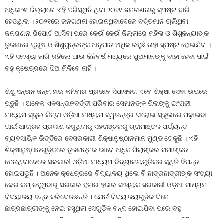
ଅଧିକାଂଶ ଜିଲ୍ଲାରେ ଏହି ପରିସ୍ଥିତି ଥିବା ୨୦୧୧ ଜନଗଣନାରୁ ସ୍ପଷ୍ଟ ବାରି
ହେଉଥିଲା । ୨୦୨୧ରେ ଜନଗଣନା ହୋଇନଥିବାବେଳେ ବର୍ତ୍ତମାନ ଚାଲିଥିବା
ଜନଗଣନା ରିପୋର୍ଟ ଆସିବା ପରେ କେଉଁ କେଉଁ ଜିଲ୍ଲାରେ ମହିଳା ଓ ଶିଶୁକନ୍ୟାଙ୍କ
ତୁଳନାରେ ପୁରୁଷ ଓ ଶିଶୁପୁତ୍ରଙ୍କ ଅନୁପାତ ଅଧିକ ରହୁଛି ତାହା ସ୍ପଷ୍ଟ ହୋଇଯିବ ।
ଏହି ସମସ୍ୟା ଲାଗି ରହିଲେ ଆଉ କିଛିବର୍ଷ ମଧ୍ୟରେ ପୁଅମାନଙ୍କୁ ବାହା ହେବା ପାଇଁ
ବହୁ କ୍ଷେତ୍ରରେ ଝିଅ ମିଳିବେ ନାହିଁ ।
ଶିଶୁ ସନ୍ତାନ ଜନ୍ମ ହାର କମିବାର ପ୍ରଭାବ ସିଧାସଳଖ ଏବେ ଶିକ୍ଷା ସେବା ଉପରେ
ପଡୁଛି । ଅନେକ ଏକସନ୍ତାନବର୍ତ୍ତୀ ପରିବାର ସେମାନଙ୍କ ପିଲାଙ୍କୁ ଇଂରାଜୀ
ମାଧ୍ୟମ ସ୍କୁଲ କିମ୍ବା ଓଡ଼ିଆ ମାଧ୍ୟମ ସ୍ୱତନ୍ତ୍ର ଘରୋଇ ସ୍କୁଲରେ ପଢ଼ାଇବା
ପାଇଁ ଆଗ୍ରହ ପ୍ରକାଶ କରୁଥିବାରୁ ସହରାଞ୍ଚଳରୁ ଗ୍ରାମାଞ୍ଚଳ ପର୍ଯ୍ୟନ୍ତ
ବ୍ୟବସାୟିକ ଭିତ୍ତିରେ ବେସରକାରୀ ଶିକ୍ଷାନୁଷ୍ଠାନମାନ ମୁଣ୍ଡ ଟେକୁଛି । ଏହି
ଶିକ୍ଷାନୁଷ୍ଠାନଗୁଡ଼ିକରେ ତୁଳନାତ୍ମକ ଭାବେ ଅଧିକ ପିଲାଙ୍କର ନାମାଙ୍କନ
ହେଉଥିବାବେଳେ ସରକାରୀ ଓଡ଼ିଆ ମାଧ୍ୟମ ବିଦ୍ୟାଳୟଗୁଡ଼ିକର ସ୍ଥିତି ବିପନ୍ନ
ହୋଇପଡୁଛି । ଅନେକ କ୍ଷେତ୍ରରେ ବିଦ୍ୟାଳୟ ଥିଲେ ବି ଛାତ୍ରଛାତ୍ରୀଙ୍କ ସଂଖ୍ୟା
ଢେର କମ୍‍ ରହୁଥିବାରୁ ସରକାର ହଜାର ହଜାର ସଂଖ୍ୟକ ସରକାରୀ ଓଡ଼ିଆ ମାଧ୍ୟମ
ବିଦ୍ୟାଳୟ ବନ୍ଦ କରିଦେଉଛନ୍ତି । ଯେଉଁ ବିଦ୍ୟାଳୟଗୁଡ଼ିକ ଦିନେ
ଛାତ୍ରଛାତ୍ରୀଙ୍କୁ ନେଇ ହସୁଥିଲା ସେଗୁଡ଼ିକ ବନ୍ଦ ହୋଇଯିବା ପରେ ବହୁ