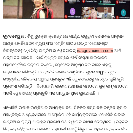
ଭୁବନେଶ୍ୱର
: ଶିଶୁ ସୁରକ୍ଷା କ୍ଷେତ୍ରରେ କାର୍ଯ୍ୟ କରୁଥିବା ନେସନାଲ ଆକ୍ସନ
ଆଣ୍ଡ କୋର୍ଡିନେସନ ଗ୍ରୁପ୍‌ ଫର ଏଣ୍ଡିଂ ଭାଇଓଲେନ୍ସ ଏଗେନେଷ୍ଟ
ଚିଲଡ୍ରେନ(ଏନ୍‌ଏସିଜି) ଇଣ୍ଡିଆର ୱେବସାଇଟ୍‌
nacgevacindia.com
ଆଜି
ଉଦ୍‌ଘାଟନ ହୋଇଛି । ସାର୍କ ରାଷ୍ଟ୍ର ସମୂହର ଶୀର୍ଷ ସଂସ୍ଥା ସାଇଭାକର
ମହାନିଦେ୍ର୍ଦଶକ ଡକ୍ଟର ରିନ୍‌ଚେନ୍‌ ଚୋଫେଲ ଆନୁଷ୍ଠାନିକ ଭାବେ ଏହାକୁ
ଉନ୍ମୋଚନ କରିଛନ୍ତି । ଏନ୍‌ଏସିଜି ଇଭାକ ଇଣ୍ଡିଆର ଭୁବନେଶ୍ୱର ସ୍ଥିତ
ରାଷ୍ଟ୍ରୀୟ ସଚିବାଳୟ ଦ୍ୱାରା ପ୍ରସ୍ତୁତ ଏହି ୱେବସାଇଟ୍‌କୁ ସମସ୍ତେ ଭୁରି ଭୁରି
ପ୍ରଶଂସା କରିଛନ୍ତି । ବିଶେଷକରି କରୋନା ମହାମାରୀ ସମୟରେ ଖୁବ୍‌ କମ୍‌ ସମୟରେ
ଏଭଳି ୱେବସାଇଟ୍‌ ପ୍ରସ୍ତୁତି ଏକ ଆହ୍ୱାନ ଥିବା କୁହାଯାଇଛି ।
ଏନଏସିଜି ଇଭାକ ଇଣ୍ଡିଆର ଅଧ୍ୟକ୍ଷ ତଥା ପିକକର ସମ୍ପାଦକ ରଞ୍ଜନ କୁମାର
ମହାନ୍ତିଙ୍କ ଅଧ୍ୟକ୍ଷତାରେ ଆୟୋଜିତ ଏହି କାର୍ଯ୍ୟକ୍ରମରେ ଏନଏସିଜି ଇଭାକ
ଇଣ୍ଡିଆର ରାଜ୍ୟ ଆବାହକ ପ୍ରକାଶ ରଥ ସ୍ୱାଗତ ଭାଷଣ ଦେଇଥିଲେ । ଡକ୍ଟର
ରିନ୍‌ଚେନ୍‌ କହିଥିଲେ ଯେ କରୋନା ମହାମାରୀ ଯୋଗୁଁ ଶିଶୁମାନେ ଅଧିକ ସମ୍ବେଦନଶୀଳ