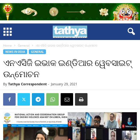
Home
General
ଏନଏସିଜି ଇଭାକ ଇଣ୍ଡିଆର ୱେବସାଇଟ୍‌ ଉନ୍ମୋଚନ
NEWS IN ODIA
GENERAL
ଏନଏସିଜି ଇଭାକ ଇଣ୍ଡିଆର ୱେବସାଇଟ୍‌
ଉନ୍ମୋଚନ
By
Tathya Correspondent
-
January 29, 2021