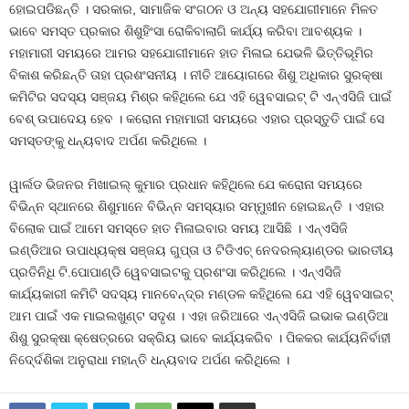
ହୋଇପଡିଛନ୍ତି । ସରକାର, ସାମାଜିକ ସଂଗଠନ ଓ ଅନ୍ୟ ସହଯୋଗୀମାନେ ମିଳତ
ଭାବେ ସମସ୍ତ ପ୍ରକାର ଶିଶୁହିଂସା ରୋକିବାଲାଗି କାର୍ଯ୍ୟ କରିବା ଆବଶ୍ୟକ ।
ମହାମାରୀ ସମୟରେ ଆମର ସହଯୋଗୀମାନେ ହାତ ମିଳାଇ ଯେଭଳି ଭିତ୍ତିଭୂମିର
ବିକାଶ କରିଛନ୍ତି ତାହା ପ୍ରଶଂସନୀୟ । ନୀତି ଆୟୋଗରେ ଶିଶୁ ଅଧିକାର ସୁରକ୍ଷା
କମିଟିର ସଦସ୍ୟ ସଞ୍ଜୟ ମିଶ୍ର କହିଥିଲେ ଯେ ଏହି ୱେବସାଇଟ୍‌ ଟି ଏନ୍‌ଏସିଜି ପାଇଁ
ବେଶ୍‌ ଉପାଦେୟ ହେବ । କରୋନା ମହାମାରୀ ସମୟରେ ଏହାର ପ୍ରସ୍ତୁତି ପାଇଁ ସେ
ସମସ୍ତଙ୍କୁ ଧନ୍ୟବାଦ ଅର୍ପଣ କରିଥିଲେ ।
ୱାର୍ଲଡ ଭିଜନର ମିଖାଇଲ୍‌ କୁମାର ପ୍ରଧାନ କହିଥିଲେ ଯେ କରୋନା ସମୟରେ
ବିଭିନ୍ନ ସ୍ଥାନରେ ଶିଶୁମାନେ ବିଭିନ୍ନ ସମସ୍ୟାର ସମ୍ମୁଖୀନ ହୋଇଛନ୍ତି । ଏହାର
ବିଲୋକ ପାଇଁ ଆମେ ସମସ୍ତେ ହାତ ମିଳାଇବାର ସମୟ ଆସିଛି । ଏନ୍‌ଏସିଜି
ଇଣ୍ଡିଆର ଉପାଧ୍ୟକ୍ଷ ସଞ୍ଜୟ ଗୁପ୍ତା ଓ ଟିଡିଏଚ୍‌ ନେଦରଲ୍ୟାଣ୍ଡର ଭାରତୀୟ
ପ୍ରତିନିଧି ଟି.ପୋପାଣ୍ଡି ୱେବସାଇଟକୁ ପ୍ରଶଂସା କରିଥିଲେ । ଏନ୍‌ଏସିଜି
କାର୍ଯ୍ୟକାରୀ କମିଟି ସଦସ୍ୟ ମାନବେନ୍ଦ୍ର ମଣ୍ଡଳ କହିଥିଲେ ଯେ ଏହି ୱେବସାଇଟ୍‌
ଆମ ପାଇଁ ଏକ ମାଇଲଖୁଣ୍ଟ ସଦୃଶ । ଏହା ଜରିଆରେ ଏନ୍‌ଏସିଜି ଇଭାକ ଇଣ୍ଡିଆ
ଶିଶୁ ସୁରକ୍ଷା କ୍ଷେତ୍ରରେ ସକ୍ରିୟ ଭାବେ କାର୍ଯ୍ୟକରିବ । ପିକକର କାର୍ଯ୍ୟନିର୍ବାହୀ
ନିଦେ୍ର୍ଦଶିକା ଅନୁରାଧା ମହାନ୍ତି ଧନ୍ୟବାଦ ଅର୍ପଣ କରିଥିଲେ ।