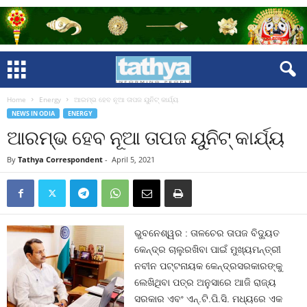
Home
Energy
ଆରମ୍ଭ ହେବ ନୂଆ ତାପଜ ୟୁନିଟ୍‌ କାର୍ଯ୍ୟ
NEWS IN ODIA
ENERGY
ଆରମ୍ଭ ହେବ ନୂଆ ତାପଜ ୟୁନିଟ୍‌ କାର୍ଯ୍ୟ
By
Tathya Correspondent
-
April 5, 2021
ଭୁବନେଶ୍ୱର : ତାଳଚେର ତାପଜ ବିଦ୍ୟୁତ
କେନ୍ଦ୍ର ଚାଲୁରଖିବା ପାଇଁ ମୁଖ୍ୟମନ୍ତ୍ରୀ
ନବୀନ ପଟ୍ଟନାୟକ କେନ୍ଦ୍ରସରକାରଙ୍କୁ
ଲେଖିଥିବା ପତ୍ର ଅନୁସାରେ ଆଜି ରାଜ୍ୟ
ସରକାର ଏବଂ ଏନ୍‌.ଟି.ପି.ସି. ମଧ୍ୟରେ ଏକ