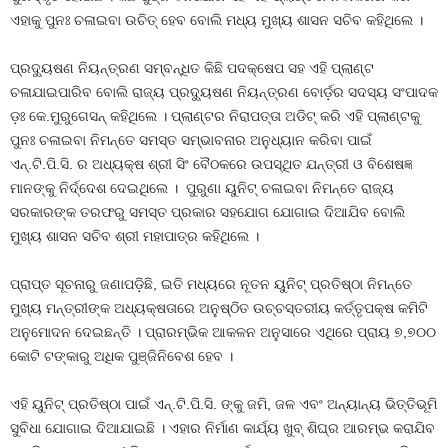
ଏହାକୁ ପୁନଃ ଚଳାଇବା ଉଚିତ୍‌ ହେବ ବୋଲି ମଧ୍ୟ ମୁଖ୍ୟ ଶାସନ ସଚିବ କହିଥିଲେ ।
ପ୍ରଦ୍ୟୁଷଣ ନିୟନ୍ତ୍ରଣ ସମ୍ବନ୍ଧିତ କିଛି ପଦକ୍ଷେପ ସହ ଏହି ପ୍ଲାଣ୍ଟ
ଚଳାଯାଇପାରିବ ବୋଲି ରାଜ୍ୟ ପ୍ରଦ୍ୟୁଷଣ ନିୟନ୍ତ୍ରଣ ବୋର୍ଡ଼ର ସଦସ୍ୟ ସଂପାଦକ
ଡ଼ଃ କେ.ମୁରୁଗେସନ୍‌ କହିଥିଲେ । ପ୍ଲାଣ୍ଟର ନିରାପତ୍ତା ଅଡିଟ୍‌ କରି ଏହି ପ୍ଲାଣ୍ଟକୁ
ପୁନଃ ଚଳାଇବା ନିମନ୍ତେ ସମସ୍ତ ସମ୍ଭାବନାର ଅନୁଧ୍ୟାନ କରିବା ପାଇଁ
ଏନ୍‌.ଟି.ପି.ସି. ର ଅଧ୍ୟକ୍ଷ ଶ୍ରୀ ସିଂ ବୈଠକରେ ଉପସ୍ଥିତ ଯନ୍ତ୍ରୀ ଓ ବିଶେଷଜ୍ଞ
ମାନଙ୍କୁ ନିର୍ଦ୍ଦେଶ ଦେଇଥିଲେ । ପୁରୁଣା ୟୁନିଟ୍ ଚଳାଇବା ନିମନ୍ତେ ରାଜ୍ୟ
ସରକାରଙ୍କ ତରଫରୁ ସମସ୍ତ ପ୍ରକାର ସହଯୋଗ ଯୋଗାଇ ଦିଆଯିବ ବୋଲି
ମୁଖ୍ୟ ଶାସନ ସଚିବ ଶ୍ରୀ ମହାପାତ୍ର କହିଥିଲେ ।
ପ୍ରାପ୍ତ ସୂଚନାରୁ ଜଣାପଡ଼ିଛି, ଇତି ମଧ୍ୟରେ ନୂତନ ୟୁନିଟ୍‌ ପ୍ରତିଷ୍ଠା ନିମନ୍ତେ
ମୁଖ୍ୟ ମନ୍ତ୍ରୀଙ୍କ ଅଧ୍ୟକ୍ଷତାରେ ଅନୁଷ୍ଠିତ ଉଚ୍ଚସ୍ତରୀୟ କର୍ତ୍ତୃପକ୍ଷ କମିଟି
ଅନୁମୋଦନ ଦେଇଛନ୍ତି । ପ୍ରାରମ୍ଭିକ ଆକଳନ ଅନୁସାରେ ଏଥିରେ ପ୍ରାୟ ୭,୭୦୦
କୋଟି ଟଙ୍କାରୁ ଅଧିକ ପୁଞ୍ଜିନିବେଶ ହେବ ।
ଏହି ୟୁନିଟ୍‌ ପ୍ରତିଷ୍ଠା ପାଇଁ ଏନ୍‌.ଟି.ପି.ସି. ଙ୍କୁ ଜମି, ଜଳ ଏବଂ ଅନ୍ୟାନ୍ୟ ଭିତ୍ତିଭୂମି
ସୁବିଧା ଯୋଗାଇ ଦିଆଯାଇଛି । ଏହାର ନିର୍ମାଣ କାର୍ଯ୍ୟ ଖୁବ୍‌ ଶିଘ୍ର ଆରମ୍ଭ କରାଯିବ