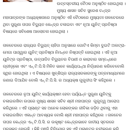
ଉଚ୍ଚସ୍ତରୀୟ ବୈଠକ ଅନୁଷ୍ଠିତ ହୋଇଥିଲା ।
ମୁଖ୍ୟ ଶାସନ ସଚିବ ସୁରେଶ ଚନ୍ଦ୍ର
ମହାପାତ୍ରଙ୍କ ଅଧ୍ୟକ୍ଷତାରେ ଅନୁଷ୍ଠିତ ଏହି ବୈଠକରେ ମୁଖ୍ୟତଃ ତାଳଚେରରେ
ଥିବା ପୁରୁଣା ତାପଜ ବିଦ୍ୟୁତ କେନ୍ଦ୍ର ଚଳାଇବା ଏବଂ ନୂଆ ୟୁନିଟ୍‌ ପ୍ରତିଷ୍ଠା
ବିଷୟରେ ସବିଶେଷ ଆଲୋଚନା ହୋଇଥିଲା ।
ତାଳଚେରରେ ରାଜ୍ୟର ବିଦ୍ୟୁତ୍‌ ଚାହିଦା ଅନୁସାରେ ଗୋଟିଏ କିମ୍ବା ଦୁଇଟି ଅଲଟ୍ରା-
ମେଗା ପାଓ୍ୱାର ୟୁନିଟ୍‌ ପ୍ରତିଷ୍ଠା ନିମନ୍ତେ ନିଷ୍ପତ୍ତି ହୋଇଥିଲା । ଏହି ନୂଆ
ୟୁନିଟ୍‌ର ପ୍ରତିଷ୍ଠା, ଉତ୍ପାଦିତ ବିଦ୍ୟୁତର ବିପଣୀ ଓ କାରାବାର ସମ୍ବନ୍ଧରେ
ଗ୍ରୀଡ଼୍‌କୋ ଏବଂ ଏନ୍‌.ଟି.ପି.ସି ମିଳିତ ଭାବେ କାର୍ଯ୍ୟପନ୍ଥା ନିର୍ଦ୍ଧାରଣ କରିବେବୋଲି
ସ୍ଥିର ହୋଇଥିଲା । ଏ ବିଷୟରେ ଖୁବ୍‌ଶିଘ୍ର ରାଜ୍ୟସରକାରଙ୍କୁ ପତ୍ରମାଧ୍ୟମରେ
ଜଣାଇ ଦିଆଯିବ ବୋଲି ଏନ୍‌.ଟି.ପି.ସି. ର ଅଧ୍ୟକ୍ଷ ଗୁରୁଦୀପ ସିଂ କହିଥିଲେ ।
ତାଳଚେରରେ ନୁଆ ୟୁନିଟ୍‌ କାର୍ଯ୍ୟକ୍ଷମ ହେବା ପର୍ଯ୍ୟନ୍ତ ପୁରୁଣା ୟୁନିଟ୍‌କୁ
ଚଳାଇରଖିବା ଉପରେ ମୁଖ୍ୟ ଶାସନ ସଚିବ ଶ୍ରୀ ମହାପାତ୍ର ଗୁରୁତ୍ୱ ଆରୋପ
କରିଥିଲେ । ଏହି ପ୍ଲାଣ୍ଟ ସହ ଅନେକ ଲୋକଙ୍କର ଜୀବିକା ଜଡ଼ିତ ଥିବାରୁ ଏହା
ଚଳାଇରଖିବା ଏକାନ୍ତ ଆବଶ୍ୟକ ବୋଲି ଶ୍ରୀ ମହାପାତ୍ର କହିଥିଲେ । ତାଳଚେର
ତାପଜ କେନ୍ଦ୍ର ଏନ୍‌.ଟି.ପି.ସି. ର ଉକୃ​‌ଷ୍ଟ କେନ୍ଦ୍ରଭାବେ ଜାତୀୟ ସ୍ତରରେ
ପୁରସ୍କୃତ ହୋଇଛି । କିଛି ପୁଞ୍ଜି ବିନିଯୋଗ ସହ ଏହି ପ୍ଲାଣ୍ଟର ନବୀକରଣ କରି