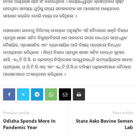
ବୋଲି ଅଧ୍ୟକ୍ଷ ଶ୍ରୀ ସିଂ ଜଣାଇଥିଲେ । କାର୍ଯ୍ୟାନ୍ୱୟନ କ୍ଷେତ୍ରରେ ସୃଷ୍ଟି
ହେଉଥିବା ସମସ୍ୟା ଗୁଡ଼ିକୁ ରାଜ୍ୟ ସରକାରଙ୍କ ସହ ଆଲୋଚନା ମାଧ୍ୟମରେ
ସମାଧାନ କରାଯିବ ବୋଲି ମଧ୍ୟ ସେ କହିଥିଲେ ।
ଲୋକସେବା ଭବନରୁ ଡିଜିଟାଲ୍‌ ମୋଡ୍‌ରେ ଅନୁଷ୍ଠିତ ଏହି ବୈଠକରେ ଶକ୍ତି ବିଭାଗ
ପ୍ରମୁଖ ଶାସନ ସଚିବ ନିକୁଞ୍ଜବିହାରୀ ଧଳ ତାଳଚେର ତାପଜ କେନ୍ଦ୍ର ସମ୍ବନ୍ଧିତ
ବୈଷୟିକ, ପ୍ରଶାସନିକ ଏବଂ ବ୍ୟବସାୟିକ ଆଦି ବିଷୟ ଆଲୋଚନା ନିମନ୍ତେ
ଉପସ୍ଥାପନ କରିଥିଲେ । ଶିଳ୍ପ ବିଭାଗ ପ୍ରମୁଖ ଶାସନ ସଚିବ ହେମନ୍ତ କୁମାର
ଶର୍ମା, ଏନ୍‌.ଟି.ପି.ସି. ର ପ୍ରକଳ୍ପ ନିର୍ଦ୍ଦେଶକ ଉଜ୍ୱଳକାନ୍ତି ଭଟାଚାର୍ଯ୍ୟଙ୍କ ସମେତ
ଗ୍ରୀଡ଼୍‌କୋ, ଓ.ପି.ଟି.ସି.ଏଲ୍‌ ଏବଂ ଏନ୍‌.ଟି.ପି.ସି.ର ବରିଷ୍ଠ ଅଧିକାରୀମାନେ ବୈଠକର
ଆଲୋଚନାରେ ଅଂଶଗ୍ରହଣ କରିଥିଲେ ।
Previous article
Next article
Odisha Spends More In
State Asks Bovine Semen
Pandemic Year
Lab