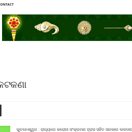
CONTACT
 କଟକଣା
ଭୁବନେଶ୍ୱର : ରାଜ୍ୟରେ କରୋନା ସଂକ୍ରମଣ ହ୍ରାସ ସହିତ ସରକାର ଲକଡାଉନ