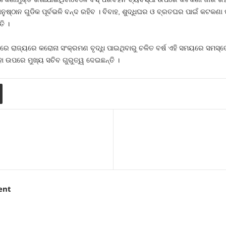
ଷାନୁଷ୍ଠାନ ଗୁଡିକ ପୂର୍ବଭଳି ବନ୍ଦ ରହିବ । ବିବାହ, ଶୁଦ୍ଧିଘର ଓ ବ୍ରତଘର ପାଇଁ କଟକଣା
ି ।
ତୁରେ ରାଜ୍ୟରେ କରୋନା ସଂକ୍ରମଣ ବୃଦ୍ଧି ପାଇଥିବାରୁ ଚଳିତ ବର୍ଷ ଏହି ସମୟରେ ସମସ୍ତେ
ା ଉପରେ ମୁଖ୍ୟ ସଚିବ ଗୁରୁତ୍ୱ ଦେଇଛନ୍ତି ।
ent