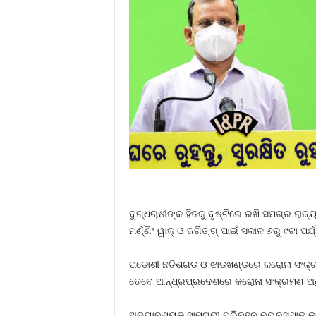
ଦୁଗ୍ଧଚାଷୀଙ୍କ ହିତକୁ ଦୃଷ୍ଟିରେ ରଖି ସମଗ୍ର ରାଜ
ମର୍ଣ୍ଣିଂ ୱାକ୍‍ ଓ ଜଗିଙ୍ଗ୍‍ ପାଇଁ ସକାଳ ୬ରୁ ୯ଟା ପ
ପଡୋଶୀ ଛତିଶଗଡ ଓ ଝାଡଖଣ୍ଡରେ କରୋନା ସଂକ୍ରମଣ
ତେବେ ଆନ୍ଧ୍ରପ୍ରଦେଶରେ କରୋନା ସଂକ୍ରମଣ ଅଧିକ ର
ଅତ୍ୟାବଶ୍ୟକ ସାମଗ୍ରୀ ପରିବହନ ବ୍ୟବସ୍ଥାକୁ କ