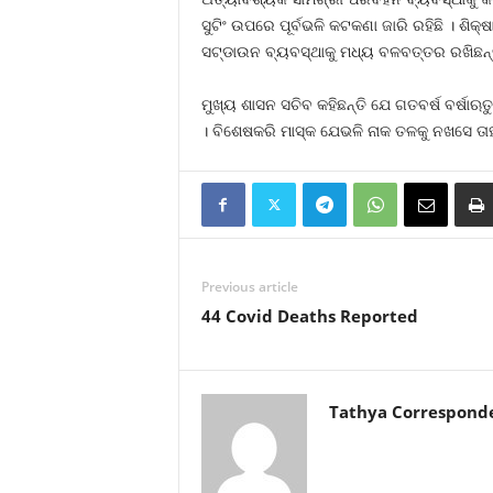
ସୁଟିଂ ଉପରେ ପୂର୍ବଭଳି କଟକଣା ଜାରି ରହିଛି । ଶିକ୍
ସଟ୍‍ଡାଉନ ବ୍ୟବସ୍ଥାକୁ ମଧ୍ୟ ବଳବତ୍ତର ରଖିଛନ୍ତ
ମୁଖ୍ୟ ଶାସନ ସଚିବ କହିଛନ୍ତି ଯେ ଗତବର୍ଷ ବର୍ଷାଋ
। ବିଶେଷକରି ମାସ୍କ ଯେଭଳି ନାକ ତଳକୁ ନଖସେ ତାହ
Previous article
44 Covid Deaths Reported
Tathya Correspond