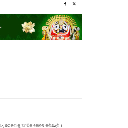
୍‍ କଟକଣାକୁ ଆଂଶିକ କୋହଳ କରିଛନ୍ତି ।