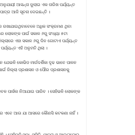
 ଅନୁଯାୟୀ ଆସନ୍ତା ଜୁଲାଇ ଏକ ତାରିଖ ପର୍ଯ୍ୟନ୍ତ
ାତ୍ର ଆଜି ସୂଚନା ଦେଇଛନ୍ତି ।
୍ଗରେ ରଖାଯାଇଥିବାବେଳେ ଅଧିକ ସଂକ୍ରମଣ ଥିବା
ଲାରେ ଲୋକଙ୍କ ପାଇଁ ସକାଳ ୬ରୁ ସଂଧ୍ୟା ୫ଟା
ଜିଲ୍ଲାରେ ଏହା ସକାଳ ୬ରୁ ଦିନ ଗୋଟାଏ ପର୍ଯ୍ୟନ୍ତ
ର୍ଯ୍ୟନ୍ତ ଏହି ଅନୁମତି ଥିଲା ।
େଭଳି କୋଭିଡ ମାର୍ଗଦର୍ଶିକା ଦୃଢ ଭାବେ ପାଳନ
‍ ପାଇଁ ଜିଲ୍ଲା ପ୍ରଶାସନ ଓ ପୌର ପ୍ରଶାସନକୁ
 କେବଳ ପାର୍ସଲ ନିଆଯାଇ ପାରିବ । ସେହିଭଳି ଲୋକଙ୍କ
ାରେ ଏବେ ଆଉ ଯା ଆସରେ କୌଣସି କଟକଣା ନାହିଁ ।
ି । ସେହିଭଳି ସଭା, ସମିତି, ଯାତ୍ରା ଓ ଆଉଟଡୋର