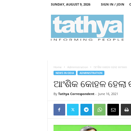
SUNDAY, AUGUST 9, 2026
SIGN IN / JOIN
T
a
t
h
y
a
Home
Administration
ଆଂଶିକ କୋହଳ ହେଲା କଟକଣା
NEWS IN ODIA
ADMINISTRATION
ଆଂଶିକ କୋହଳ ହେଲା
By
Tathya Correspondent
-
June 16, 2021