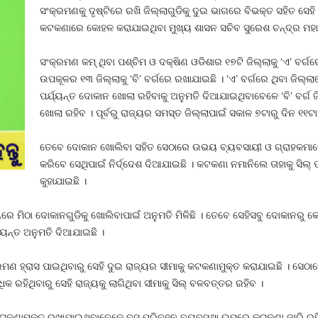
ସଂକ୍ରମଣକୁ ଦୃଷ୍ଟିରେ ରଖି ଜିଲ୍ଲାଗୁଡିକୁ ଦୁଇ ଭାଗରେ ବିଭକ୍ତ ସହିତ ସେହି
କଟକଣାରେ କୋହଳ କରାଯାଇଥିବା ମୁଖ୍ୟ ଶାସନ ସଚିବ ସୁରେଶ ଚନ୍ଦ୍ର ମହାପ
ସଂକ୍ରମଣ କମ୍‍ ଥିବା ପଶ୍ଚିମ ଓ ଦକ୍ଷିଣ ଓଡିଶାର ୧୭ଟି ଜିଲ୍ଲାକୁ ‘ଏ’ ବର
ଉପକୂଳର ୧୩ ଜିଲ୍ଲାକୁ ‘ବି’ ବର୍ଗରେ ରଖାଯାଇଛି । ‘ଏ’ ବର୍ଗରେ ଥିବା ଜିଲ୍
ପର୍ଯ୍ୟନ୍ତ ଦୋକାନ ଖୋଲା ରହିବାକୁ ଅନୁମତି ଦିଆଯାଇଥିବାବେଳେ ‘ବି’ ବର୍ଗ 
ଖୋଲା ରହିବ । ପୂର୍ବରୁ ରାଜ୍ୟର ସମସ୍ତ ଜିଲ୍ଲାପାଇଁ ସକାଳ ୭ଟାରୁ ଦିନ ୧୧ଟା ପ
ତେବେ ଦୋକାନ ଖୋଲିବା ସହିତ ସେଠାରେ ଉଭୟ ବ୍ୟବସାୟୀ ଓ ଗ୍ରାହକମାନେ ଯ
କରିବେ ସେଥିପାଇଁ ନିର୍ଦ୍ଦେଶ ଦିଆଯାଇଛି । କଟକଣା ନମାନିଲେ ତାହାକୁ ସିଲ୍
କୁହାଯାଇଛି ।
୍ୟରେ ମିଠା ଦୋକାନଗୁଡିକୁ ଖୋଲିବାପାଇଁ ଅନୁମତି ମିଳିଛି । ତେବେ ସେହିସବୁ ଦୋକାନରୁ
ର୍ଯ୍ୟନ୍ତ ଅନୁମତି ଦିଆଯାଇଛି ।
 ହ୍ରାସ ପାଇଥିବାରୁ ସେହି ଦୁଇ ରାଜ୍ୟର ସୀମାକୁ କଟକଣାମୁକ୍ତ କରାଯାଇଛି । ସେଠ
ହିଥିବାରୁ ସେହି ରାଜ୍ୟକୁ ଲାଗିଥିବା ସୀମାକୁ ସିଲ୍‍ ବଳବତ୍ତର ରହିବ ।
ଟକଣାମୁକ୍ତ ରଖାଯାଇଥିବାବେଳେ ବସ୍‍ ପରିବହନ ବ୍ୟବସ୍ଥା ଉପରେ କଟକଣା ଜାରି ରହିଛ