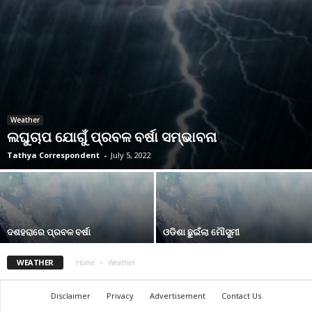
Weather
ଲଘୁଚାପ ଯୋଗୁଁ ପ୍ରବଳ ବର୍ଷା ସମ୍ଭାବନା
Tathya Correspondent
-
July 5, 2022
ଦଶହରାରେ ପ୍ରବଳ ବର୍ଷା
ଓଡିଶା ଛୁଇଁଲା ମୌସୁମୀ
WEATHER
Home
Weather
Disclaimer
Privacy
Advertisement
Contact Us