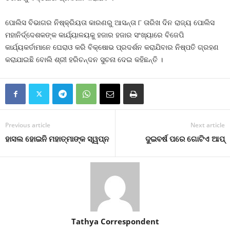
ପୋଲିସ ବିଭାଗର ନିଷ୍କ୍ରିୟତା କାରଣରୁ ଆସନ୍ତା ୮ ତାରିଖ ଦିନ ରାଜ୍ୟ ପୋଲିସ
ମହାନିର୍ଦ୍ଦେଶକଙ୍କ କାର୍ଯ୍ୟାଳୟକୁ ହଜାର ହଜାର ସଂଖ୍ୟାରେ ବିଜେପି
କାର୍ଯ୍ୟକର୍ତାମାନେ ଘେରାଓ କରି ବିକ୍ଷୋଭ ପ୍ରଦର୍ଶନ କରାଯିବାର ନିଷ୍ପତି ଗ୍ରହଣ
କରାଯାଇଛି ବୋଲି ଶ୍ରୀ ହରିଚନ୍ଦନ ସୁଚନା ଦେଇ କହିଛନ୍ତି ।
Previous article
Next article
ହାସଲ ହୋଇନି ମହାତ୍ମାଙ୍କ ସ୍ୱପ୍ନ
ଦୁଇବର୍ଷ ପରେ ଗୋଟିଏ ଆପ୍‍
Tathya Correspondent