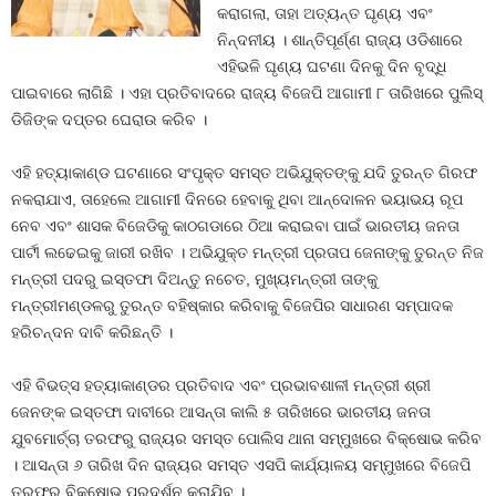
କରାଗଲା, ତାହା ଅତ୍ୟନ୍ତ ଘୃଣ୍ୟ ଏବଂ
ନିନ୍ଦନୀୟ । ଶାନ୍ତିପୂର୍ଣ୍ଣ ରାଜ୍ୟ ଓଡିଶାରେ
ଏହିଭଳି ଘୃଣ୍ୟ ଘଟଣା ଦିନକୁ ଦିନ ବୃଦ୍ଧି
ପାଇବାରେ ଲାଗିଛି । ଏହା ପ୍ରତିବାଦରେ ରାଜ୍ୟ ବିଜେପି ଆଗାମୀ ୮ ତାରିଖରେ ପୁଲିସ୍‍
ଡିଜିଙ୍କ ଦପ୍ତର ଘେରାଉ କରିବ ।
ଏହି ହତ୍ୟାକାଣ୍ଡ ଘଟଣାରେ ସଂପୃକ୍ତ ସମସ୍ତ ଅଭିଯୁକ୍ତଙ୍କୁ ଯଦି ତୁରନ୍ତ ଗିରଫ
ନକରାଯାଏ, ତାହେଲେ ଆଗାମୀ ଦିନରେ ହେବାକୁ ଥିବା ଆନ୍ଦୋଳନ ଭୟାଭୟ ରୂପ
ନେବ ଏବଂ ଶାସକ ବିଜେଡିକୁ କାଠଗଡାରେ ଠିଆ କରାଇବା ପାଇଁ ଭାରତୀୟ ଜନତା
ପାର୍ଟୀ ଲଢେଇକୁ ଜାରୀ ରଖିବ । ଅଭିଯୁକ୍ତ ମନ୍ତ୍ରୀ ପ୍ରତାପ ଜେନାଙ୍କୁ ତୁରନ୍ତ ନିଜ
ମନ୍ତ୍ରୀ ପଦରୁ ଇସ୍ତଫା ଦିଅନ୍ତୁ ନଚେତ, ମୁଖ୍ୟମନ୍ତ୍ରୀ ତାଙ୍କୁ
ମନ୍ତ୍ରୀମଣ୍ଡଳରୁ ତୁରନ୍ତ ବହିଷ୍କାର କରିବାକୁ ବିଜେପିର ସାଧାରଣ ସମ୍ପାଦକ
ହରିଚନ୍ଦନ ଦାବି କରିଛନ୍ତି ।
ଏହି ବିଭତ୍ସ ହତ୍ୟାକାଣ୍ଡର ପ୍ରତିବାଦ ଏବଂ ପ୍ରଭାବଶାଳୀ ମନ୍ତ୍ରୀ ଶ୍ରୀ
ଜେନଙ୍କ ଇସ୍ତଫା ଦାବୀରେ ଆସନ୍ତା କାଲି ୫ ତାରିଖରେ ଭାରତୀୟ ଜନତା
ଯୁବମୋର୍ଚ୍ଚା ତରଫରୁ ରାଜ୍ୟର ସମସ୍ତ ପୋଲିସ ଥାନା ସମ୍ମୁଖରେ ବିକ୍ଷୋଭ କରିବ
। ଆସନ୍ତା ୬ ତାରିଖ ଦିନ ରାଜ୍ୟର ସମସ୍ତ ଏସପି କାର୍ଯ୍ୟାଳୟ ସମ୍ମୁଖରେ ବିଜେପି
ତରଫରୁ ବିକ୍ଷୋଭ ପ୍ରଦର୍ଶନ କରାଯିବ ।