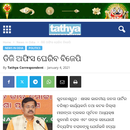
Home
News in Odia
ଡିଜି ଅଫିସ ଘେରିବ ବିଜେପି
NEWS IN ODIA
POLITICS
ଡିଜି ଅଫିସ ଘେରିବ ବିଜେପି
By
Tathya Correspondent
-
January 4, 2021
ଭୁବନେଶ୍ୱର : ଶାସକ ଭାରତୀୟ ଜନତା ପାର୍ଟିର
ବରିଷ୍ଠ କାର୍ଯ୍ୟକର୍ତା ତଥା କଟକ ଜିଲ୍ଲା
ମାହାଙ୍ଗା ବ୍ଲକର ପୂର୍ବତନ ଅଧ୍ୟକ୍ଷ
କୁଳମଣି ବରାଳ ଏବଂ ତାଙ୍କ ସହଯୋଗୀ
ଦିବ୍ୟସିଂହ ବରାଳଙ୍କୁ ଯେଉଁଭଳି ହତ୍ୟା