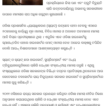
ପ୍ରକ୍ରିୟାରେ ଢିଲା ପଣ ଏବଂ ତ୍ରୁଟି ବିଚ୍ୟୁତି
ଲାଗି ଉତ୍ତରଦାୟିତ୍ୱ ଅଭାବରୁ ସରକାରୀକଳ
ଉପରେ ମାମଲାର ଚାପ ଅଧିକ ରହୁଥିବା କୁହାଯାଉଛି ।
ଓଡିଶା ପ୍ରଶାସନିକ ନ୍ୟାୟାଧିକରଣ (ସ୍ୟାଟ୍‍) ଉଚ୍ଛେଦ ହେବା ବେଳକୁ ଏଠାରେ
୭୦ହଜାରରୁ ଉର୍ଦ୍ଧ୍ୱ ମୂଳ ମାମଲା, ବିବିଧ ମାମଲା ଓ ଅଦାଲତ ଅବମାନନା ମାମଲା
ଆଦି ବିଚାର ପ୍ରତୀକ୍ଷାରେ ଥିଲା । ଏଗୁଡିକ ଏବେ ଓଡିଶା ହାଇକୋର୍ଟକୁ
ସ୍ଥାନାନ୍ତରିତ ହେଲେ ହାଇକୋର୍ଟର ମୋଟ୍‍ ମାମଲା ବୋଝ ଅଢେଇ ଲକ୍ଷକୁ ଟପିଯିବ
ବୋଲି ଆଇନ୍‍ ବିଶାରଦମାନେ ଆଶଙ୍କାବ୍ୟକ୍ତ କରୁଛନ୍ତି ।
ସ୍ୟାଟ୍‍ ଓ କ୍ୟାଟ୍‍ ଛଡା ହାଇକୋର୍ଟ, ସୁପ୍ରିମ୍‍କୋର୍ଟ ଏବଂ ଅନ୍ୟ
ଟ୍ରିବ୍ୟୁନାଲଗୁଡିକରେ ଚାକିରି ପେନ୍‍ସନ ସଂକ୍ରନ୍ତୀୟ ମାମଲା ଗଡୁଛି । ଏଥିରୁ
ସଂଖ୍ୟାଧିକରେ ଓଡିଶା ସରକାରଙ୍କ ବିଭିନ୍ନ ଦପ୍ତର ପ୍ରତିପକ୍ଷ ଥିବାବେଳେ ଆଉ
କେତେକରେ ତଳକୋର୍ଟର ରାୟ ବିରୁଦ୍ଧରେ ସରକାର ହାଇକୋର୍ଟ ଓ ସୁପ୍ରିମ୍‍କୋର୍ଟରେ
ମାମଲା ରୁଜୁ କରିଛନ୍ତି ।
୨୦୧୧ ମସିହାରେ ରାଜ୍ୟ ସରକାର ପ୍ରଣୟନ କରିଥିବା ଓଡିଶା ମାମଲା ନୀତିର ଠିକଣା
ଅନୁପାଳନ କରାଯାଇଥିଲେ ଚାକିରି ଓ ପେନ୍‍ସନ ସଂକ୍ରାନ୍ତୀୟ ମାମଲା ବୋଝ ଏତେ
ରୁହନ୍ତା ନାହିଁ । ଏହାଛଡା ଚାକିରି ପ୍ରତ୍ୟାଶୀ ଓ କର୍ମଚାରୀ ଏବଂ ପେନ୍‍ସନଭୋଗୀଙ୍କ