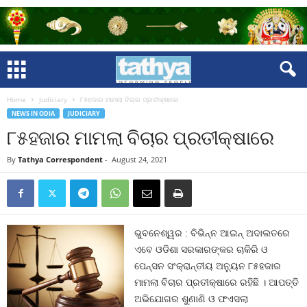
Home
Judiciary
୮୫ହଜାର ମାମଲା ବିଚାର ପ୍ରତୀକ୍ଷାରେ
NEWS IN ODIA
JUDICIARY
୮୫ହଜାର ମାମଲା ବିଚାର ପ୍ରତୀକ୍ଷାରେ
By
Tathya Correspondent
-
August 24, 2021
ଭୁବନେଶ୍ୱର : ବିଭିନ୍ନ ଆଇନ୍‍ ଅଦାଲତରେ
ଏବେ ଓଡିଶା ସରକାରଙ୍କର ଚାକିରି ଓ
ପେନ୍‍ସନ ସଂକ୍ରାନ୍ତୀୟ ଅନ୍ୟୁନ ୮୫ହଜାର
ମାମଲା ବିଚାର ପ୍ରତୀକ୍ଷାରେ ରହିଛି । ଆପତ୍ତି
ଅଭିଯୋଗର ଶୁଣାଣି ଓ ଫଏସଲା