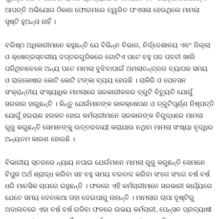
ଆପତ୍ତି ଅଭିଯୋଗ ଠିକଣା ଫୋରମରେ ତ୍ୱରିତ ଫଏସଲା ହେଉଥିଲେ ମାମଲା
ସୃଷ୍ଟି ହୁଅନ୍ତା ନାହିଁ ।
ବରିଷ୍ଠ ଅଧିକାରୀମାନେ କହୁଛନ୍ତି ଯେ ବିଭିନ୍ନ ବିଭାଗ, ନିର୍ଦ୍ଦେଶାଳୟ ଏବଂ ଜିଲ୍ଲା
ଓ କ୍ଷେତ୍ରସ୍ତରୀୟ ଦପ୍ତରଗୁଡିକରେ ଗୋଟିଏ ପଟେ ବହୁ ପଦ ପଦବୀ ଖାଲି
ପଡିଥିବାବେଳେ ଅନ୍ୟ ପଟେ ମାମଲା ବୁଝିବାପାଇଁ ଅମଲାତନ୍ତ୍ରର ବ୍ୟାପକ ସମୟ
ଓ ରାଜକୋଷର କୋଟି କୋଟି ଟଙ୍କା ବ୍ୟୟ ହେଉଛି । ଚାକିରି ଓ ପେନସନ
ସଂକ୍ରାନ୍ତୀୟ ସଂଖ୍ୟାଧିକ ମାମଲାରେ ସରକାରୀକଳର ତ୍ରୁଟି ବିଚ୍ୟୁତି ଯୋଗୁଁ
ସରକାର ହାରୁଛନ୍ତି । କିନ୍ତୁ ଯେଉଁମାନଙ୍କ କାଳକ୍ଷେପଣ ଓ ତ୍ରୁଟିପୂର୍ଣ୍ଣ ନିଷ୍ପତ୍ତି
ଯୋଗୁଁ ହଇରାଣ ହରକତ ହୋଇ କର୍ମଚାରୀମାନେ ସରକାରଙ୍କ ବିରୁଦ୍ଧରେ ମାମଲା
ରୁଜୁ କରୁଛନ୍ତି ସେମାନଙ୍କୁ ଉତ୍ତରଦାୟୀ କରାଯାଉ ନଥିବା ମାମଲା ସଂଖ୍ୟା ବୃଦ୍ଧିର
ଅନ୍ୟତମ କାରଣ ହୋଇଛି ।
ବିଭାଗୀୟ ସ୍ତରରେ ନ୍ୟାୟ ନପାଇ ଯେଉଁମାନେ ମାମଲା ରୁଜୁ କରୁଛନ୍ତି ସେମାନେ
ବିପୁଳ ଅର୍ଥ ଶ୍ରାଦ୍ଧ କରିବା ସହ ବହୁ ସମୟ ବରବାଦ କରିବା ସଂଗେ ସଂଗେ ବର୍ଷ ବର୍ଷ
ଧରି ମାନସିକ ଚାପରେ ରହୁଛନ୍ତି । ଫଳରେ ଏହି କର୍ମଚାରୀମାନେ ସରକାରୀ କାର୍ଯ୍ୟରେ
ଯେତେ ସମୟ ଦେବାକଥା ତାହା ଦେଇପାରୁ ନାହାନ୍ତି । ମାମଲାର ଚାପା ଦୃଷ୍ଟିରୁ
ଅଦାଲତରେ ଏହା ବର୍ଷ ବର୍ଷ ଗଡିବା ଫଳରେ ଉଭୟ କର୍ମଚାରୀ, ପେନ୍‍ସନ ପ୍ରତ୍ୟାଷୀ