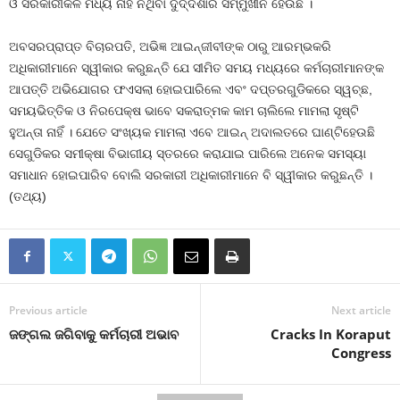
ଓ ସରକାରୀକଳ ମଧ୍ୟ ନାହିଁ ନଥିବା ଦୁର୍ଦ୍ଦଶାର ସମ୍ମୁଖୀନ ହେଉଛି ।
ଅବସରପ୍ରାପ୍ତ ବିଚାରପତି, ଅଭିଜ୍ଞ ଆଇନ୍‍ଜୀବୀଙ୍କ ଠାରୁ ଆରମ୍ଭକରି
ଅଧିକାରୀମାନେ ସ୍ୱୀକାର କରୁଛନ୍ତି ଯେ ସୀମିତ ସମୟ ମଧ୍ୟରେ କର୍ମଚାରୀମାନଙ୍କ
ଆପତ୍ତି ଅଭିଯୋଗର ଫଏସଲା ହୋଇପାରିଲେ ଏବଂ ଦପ୍ତରଗୁଡିକରେ ସ୍ୱଚ୍ଛ,
ସମୟଭିତ୍ତିକ ଓ ନିରପେକ୍ଷ ଭାବେ ସକରାତ୍ମକ କାମ ଚାଲିଲେ ମାମଲା ସୃଷ୍ଟି
ହୁଅନ୍ତା ନାହିଁ । ଯେତେ ସଂଖ୍ୟକ ମାମଲା ଏବେ ଆଇନ୍‍ ଅଦାଲତରେ ଘାଣ୍ଟିହେଉଛି
ସେଗୁଡିକର ସମୀକ୍ଷା ବିଭାଗୀୟ ସ୍ତରରେ କରାଯାଇ ପାରିଲେ ଅନେକ ସମସ୍ୟା
ସମାଧାନ ହୋଇପାରିବ ବୋଲି ସରକାରୀ ଅଧିକାରୀମାନେ ବି ସ୍ୱୀକାର କରୁଛନ୍ତି ।
(ତଥ୍ୟ)
Previous article
Next article
ଜଙ୍ଗଲ ଜଗିବାକୁ କର୍ମଚାରୀ ଅଭାବ
Cracks In Koraput
Congress