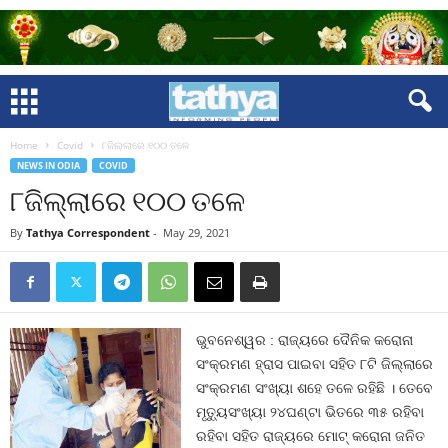
Home
Covid
୮ଜିଲ୍ଲାରେ ୧୦୦ ତଳେ
NEWS IN ODIA
COVID
୮ଜିଲ୍ଲାରେ ୧୦୦ ତଳେ
By
Tathya Correspondent
-
May 29, 2021
ଭୁବନେଶ୍ୱର : ରାଜ୍ୟରେ ଦୈନିକ କରୋନା
ସଂକ୍ରମଣ ହ୍ରାସ ପାଇବା ସହିତ ୮ଟି ଜିଲ୍ଲାରେ
ସଂକ୍ରମଣ ସଂଖ୍ୟା ଶହେ ତଳେ ରହିଛି । ତେବେ
ମୃତ୍ୟୁସଂଖ୍ୟା ୨୪ଘଣ୍ଟା ଭିତରେ ୩୫ ରହିବା
ରହିବା ସହିତ ରାଜ୍ୟରେ ମୋଟ୍‍ କରୋନା ଜନିତ