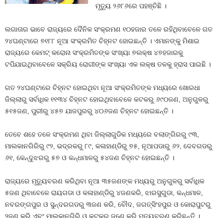
ମୃତ୍ୟୁ ୨୬୮୬ରେ ପହଞ୍ଚିଛି ।
ଲଗାତାର ଭାବେ ରାଜ୍ୟରେ ଦୈନିକ ସଂକ୍ରମଣ ୧୦ହଜାର ତଳେ ରହିଥିବାବେଳେ ଗତ
୨୪ଘଣ୍ଟାରେ ୭୧୮୮ ନୂଆ ସଂକ୍ରମିତ ଚିହ୍ନଟ ହୋଇଛନ୍ତି । ଏମାନଙ୍କୁ ମିଶାଇ
ରାଜ୍ୟରେ କେମଟ୍‍ କରୋନା ସଂକ୍ରମିତଙ୍କ ସଂଖ୍ୟା ୭ଲକ୍ଷ ୪୭ହଜାରକୁ
ଟପିଯାଇଥିବାବେଳେ ସକ୍ରିୟ ରୋଗୀଙ୍କ ସଂଖ୍ୟା ଏକ ଲକ୍ଷ ତଳକୁ ହ୍ରାସ ପାଇଛି ।
ଗତ ୨୪ଘଣ୍ଟାରେ ଚିହ୍ନଟ ହୋଇଥିବା ନୂଆ ସଂକ୍ରମିତଙ୍କ ମଧ୍ୟରେ ଖୋରଧା
ଜିଲ୍ଲାରୁ ସର୍ବାଧିକ ୧୧୩୪ ଚିହ୍ନଟ ହୋଇଥିବାବେଳେ କଟକରୁ ୬୯୦ଜଣ, ଅନୁଗୁଳରୁ
୫୧୫ଜଣ, ପୁରୀରୁ ୪୫୭ ଯାଜପୁରରୁ ୪୦୬ଜଣ ଚିହ୍ନଟ ହୋଇଛନ୍ତି ।
ତେବେ ଶହେ ତଳେ ସଂକ୍ରମଣ ଥିବା ଜିଲ୍ଲାଗୁଡିକ ମଧ୍ୟରେ ବଲାଙ୍ଗିରରୁ ୯୩,
ମାଲକାନଗିରିରୁ ୯୨, ଭଦ୍ରକରୁ ୮୯, କଳାହାଣ୍ଡିରୁ ୭୫, ନୂଆପଡାରୁ ୬୨, ଦେବଗଡରୁ
୬୧, କେନ୍ଦୁଝରରୁ ୫୭ ଓ କନ୍ଧମାଳରୁ ୫୪ଜଣ ଚିହ୍ନଟ ହୋଇଛନ୍ତି ।
ରାଜ୍ୟରେ ମୃତ୍ୟୁବରଣ କରିଥିବା ନୂଆ ୩୫ଜଣଙ୍କ ମଧ୍ୟରୁ ଅନୁଗୁଳରୁ ସର୍ବାଧିକ
୫ଜଣ ଥିବାବେଳେ ରାୟଗଡା ଓ କଳାହାଣ୍ଡିରୁ ୪ଜଣକରି, ଝାରସୁଗୁଡା, କନ୍ଧମାଳ,
ନବରଙ୍ଗପୁର ଓ ସୁନ୍ଦରଗଡରୁ ୩ଜଣ କରି, ବୌଦ, ଜଗତ୍‍ସିଂହପୁର ଓ କୋରାପୁଟରୁ
୨ଜଣ କରି ଏବଂ ମାଲକାନଗିରି ଓ କଟକରୁ ଜଣେ କରି ମୃତ୍ୟୁବରଣ କରିଛନ୍ତି ।