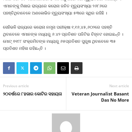
ଏମାନଙ୍କୁ ମିଶାଇ ରାଜ୍ୟରେ କରୋନା ଜନିତ ମୃତ୍ୟୁସଂଖ୍ୟା ୨୬୮୬ରେ
ପହଞ୍ଚିଥିବାବେଳେ ଅଣକୋଭିଡ ମୃତ୍ୟୁସଂଖ୍ୟା ୫୩ରେ ସ୍ଥିର ରହିଛି ।
ସେହିଭଳି ରାଜ୍ୟରେ କରୋନା ନମୂନା ପରୀକ୍ଷା ୧,୧୬,୪୫,୬୦୨ରେ ପହଞ୍ଚି
ଥିବାବେଳେ ଏମାନଙ୍କ ମଧ୍ୟରୁ ୬.୪୨ ପ୍ରତିଶତ ପଜିଟିଭ ଚିହ୍ନଟ ହୋଇଛନ୍ତି ।
ମୋଟ୍‍ ୭୧୮୮ ସଂକ୍ରମିତଙ୍କ ମଧ୍ୟରୁ ୬୫ପ୍ରତିଶତ ପୁରୁଷ ଥିବାବେଳେ ୩୫
ପ୍ରତିଶତ ମହିଳା ରହିଛନ୍ତି ।
Previous article
Next article
୨୦ବର୍ଷରେ ୮ହଜାର କୋଟିର ସହାୟତା
Veteran Journalist Basant
Das No More