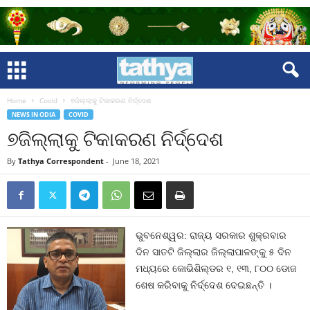
Home
Covid
୭ଜିଲ୍ଲାକୁ ଟିକାକରଣ ନିର୍ଦ୍ଦେଶ
NEWS IN ODIA
COVID
୭ଜିଲ୍ଲାକୁ ଟିକାକରଣ ନିର୍ଦ୍ଦେଶ
By
Tathya Correspondent
-
June 18, 2021
ଭୁବନେଶ୍ୱର: ରାଜ୍ୟ ସରକାର ଶୁକ୍ରବାର
ଦିନ ସାତଟି ଜିଲ୍ଲାର ଜିଲ୍ଲାପାଳଙ୍କୁ ୫ ଦିନ
ମଧ୍ୟରେ କୋଭିଶିଲ୍ଡର ୧, ୧୩, ୮୦୦ ଡୋଜ
ଶେଷ କରିବାକୁ ନିର୍ଦ୍ଦେଶ ଦେଇଛନ୍ତି ।