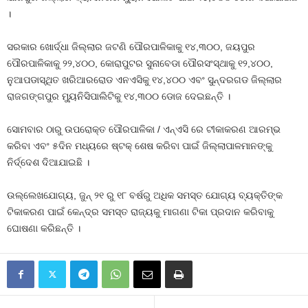
।
ସରକାର ଖୋର୍ଦ୍ଧା ଜିଲ୍ଲାର ଜଟଣି ପୌରପାଳିକାକୁ ୧୪,୩୦୦, ଜୟପୁର
ପୌରପାଳିକାକୁ ୨୨,୪୦୦, କୋରାପୁଟର ସୁନାବେଡା ପୌରସଂସ୍ଥାକୁ ୧୨,୪୦୦,
ନୁଆପଡାସ୍ଥିତ ଖରିଆରରୋଡ ଏନଏସିକୁ ୧୪,୪୦୦ ଏବଂ ସୁନ୍ଦରଗଡ ଜିଲ୍ଲାର
ରାଜଗଙ୍ଗପୁର ମ୍ୟୁନିସିପାଲିଟିକୁ ୧୪,୩୦୦ ଡୋଜ ଦେଇଛନ୍ତି ।
ସୋମବାର ଠାରୁ ଉପରୋକ୍ତ ପୌରପାଳିକା / ଏନ୍‍ଏସି ରେ ଟୀକାକରଣ ଆରମ୍ଭ
କରିବା ଏବଂ ୫ଦିନ ମଧ୍ୟରେ ଷ୍ଟକ୍ ଶେଷ କରିବା ପାଇଁ ଜିଲ୍ଲାପାଳମାନଙ୍କୁ
ନିର୍ଦ୍ଦେଶ ଦିଆଯାଇଛି ।
ଉଲ୍ଲେଖଯୋଗ୍ୟ, ଜୁନ୍ ୨୧ ରୁ ୧୮ ବର୍ଷରୁ ଅଧିକ ସମସ୍ତ ଯୋଗ୍ୟ ବ୍ୟକ୍ତିଙ୍କ
ଟିକାକରଣ ପାଇଁ କେନ୍ଦ୍ର ସମସ୍ତ ରାଜ୍ୟକୁ ମାଗଣା ଟିକା ପ୍ରଦାନ କରିବାକୁ
ଘୋଷଣା କରିଛନ୍ତି ।