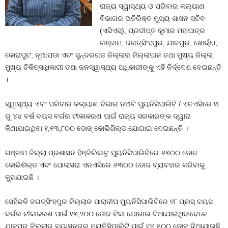
ରାଜ୍ୟ ସ୍ୱାସ୍ଥ୍ୟ ଓ ପରିବାର କଲ୍ୟାଣ
ବିଭାଗର ଅତିରିକ୍ତ ମୁଖ୍ୟ ଶାସନ ସଚିବ
(ଏସିଏସ୍‌), ପ୍ରଦୀପ୍ତ କୁମାର ମହାପାତ୍ର
ଗଞ୍ଜାମ, ଜଗତ୍ସିଂହପୁର, ଯାଜପୁର, ଖୋର୍ଦ୍ଧା,
କୋରାପୁଟ, ନୂଆପଡା ଏବଂ ସୁନ୍ଦରଗଡ ଜିଲ୍ଲାର ଜିଲ୍ଲାପାଳ ତଥା ମୁଖ୍ୟ ଜିଲ୍ଲା
ମୁଖ୍ୟ ଚିକିତ୍ସାଧିକାରୀ ତଥା ଜନସ୍ୱାସ୍ଥ୍ୟ ଅଧିକାରୀଙ୍କୁ ଏହି ନିର୍ଦ୍ଦେଶ ଦେଇଛନ୍ତି
।
ସ୍ୱାସ୍ଥ୍ୟ ଏବଂ ପରିବାର କଲ୍ୟାଣ ବିଭାଗ ନଅଟି ମ୍ୟୁନିସିପାଲିଟି / ଏନଏସିରେ ୧୮
ରୁ ୪୪ ବର୍ଷ ବୟସ ବର୍ଗର ଟୀକାକରଣ ପାଇଁ ରାଜ୍ୟ ସରକାରଙ୍କ ଦ୍ୱାରା
କିଣାଯାଇଥିବା ୧,୧୩,୮୦୦ ଡୋଜ୍ କୋଭିଶିଲ୍ଡ ଯୋଗାଇ ଦେଇଛନ୍ତି ।
ଗଞ୍ଜାମ ଜିଲ୍ଲା ପ୍ରଶାସନ ହିଞ୍ଜିଲିକାଟୁ ମ୍ୟୁନିସିପାଲିଟିରେ ୬୭୦୦ ଡୋଜ
କୋଭିଶିଲ୍ଡ ଏବଂ ପୋଲାସରା ଏନଏସିରେ ୬୩୦୦ ଡୋଜ ବ୍ୟବହାର କରିବାକୁ
କୁହାଯାଇଛି ।
ସେହିଭଳି ଜଗତ୍ସିଂହପୁର ଜିଲ୍ଲାର ପାରାଦୀପ ମ୍ୟୁନିସିପାଲିଟିରେ ୧୮ ପ୍ଲସ୍ ବୟସ
ବର୍ଗର ଟୀକାକରଣ ପାଇଁ ୧୭,୨୦୦ ଡୋଜ ଟିକା ଯୋଗାଇ ଦିଆଯାଇଥିବାବେଳେ
ଯାଜପୁର ଜିଲ୍ଲାର ବ୍ୟାସନଗର ମ୍ୟୁନିସିପାଲିଟି ପାଇଁ ୧୪,୫୦୦ ଡୋଜ ଦିଆଯାଇଛି