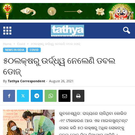
Home
Covid
୫୦ଲକ୍ଷରୁ ଉର୍ଦ୍ଧ୍ୱ ନେଲେଣି ଡବଲ ଡୋଜ୍‍
NEWS IN ODIA
COVID
୫୦ଲକ୍ଷରୁ ଉର୍ଦ୍ଧ୍ୱ ନେଲେଣି ଡବଲ
ଡୋଜ୍‍
By
Tathya Correspondent
-
August 26, 2021
ଭୁବନେଶ୍ୱର: ରାଜ୍ୟରେ ଚାଲିଥିବା କୋଭିଡ
-୧୯ ଟୀକାକରଣ ଆଉ ଏକ ମାଇଲଖୁଣ୍ଟଣ୍ଟ
ହାସଲ କରି ୫୦ ଲକ୍ଷରୁ ଅଧିକ ଲୋକଙ୍କୁ