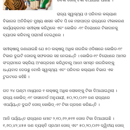
ଡବଲ ଡୋଜ୍‍ ଟିକା ଦିଆଯାଇ ପାରିଛି ।
ରାଜ୍ୟ ସ୍ୱାସ୍ଥ୍ୟ ଓ ପରିବାର କଲ୍ୟାଣ
ବିଭାଗର ଅତିରିକ୍ତ ମୁଖ୍ୟ ଶାସନ ସଚିବ ପି କେ ମହାପାତ୍ର ରାଜ୍ୟରେ ଟୀକାକରଣ
କାର୍ଯ୍ୟକ୍ରମର ସମୀକ୍ଷା କରିଥିଲେ ଏବଂ କୋଭିଡ -୧୯ ବିରୋଧରେ ଟିକାଦାନକୁ
ବ୍ୟାପକ କରିବାକୁ ପରାମର୍ଶ ଦେଇଥିଲେ ।
ସମୀକ୍ଷାରୁ ଜଣାଯାଇଛି ଯେ ୫୦ ଲକ୍ଷରୁ ଅଧିକ ନାଗରିକ ଓଡିଶାରେ କୋଭିଡ-୧୯
ଟିକାର ଦୁଇଟି ଡୋଜକୁ ସଫଳତାର ସହ ନେଇଛନ୍ତି । କୋଭିଡ-୧୯ ବିରୋଧରେ ଆମର
ସଂଗ୍ରାମରେ ସକ୍ରିୟ ଅଂଶଗ୍ରହଣ କରିଥିବାରୁ ଆମେ ସମସ୍ତ ନାଗରିକଙ୍କୁ
ଧନ୍ୟବାଦ ଦେଉଛୁ ବୋଲି ସ୍ୱାସ୍ଥ୍ୟ ଏବଂ ପରିବାର କଲ୍ୟାଣ ବିଭାଗ ଏକ
ଟୁଇଟରେ କହିଛି ।
ଗତ ୨୪ ଘଣ୍ଟା ମଧ୍ୟରେ ୧ ଲକ୍ଷରୁ ଅଧିକ ଲୋକଙ୍କୁ ଟିକା ଦିଆଯାଇଥିଲା ।
ରାଜ୍ୟ କୋଭିଡ୍ -୧୯ ଡାସବୋର୍ଡ ଅନୁଯାୟୀ, ୫୦,୨୦,୦୬୨ ଜଣ ରାଜ୍ୟରେ
ଏପର୍ଯ୍ୟନ୍ତ ଦୁଇଟି ଡୋଜ୍ କୋଭିଡ୍ -୧୯ ଟିକା ଗ୍ରହଣ କରିଛନ୍ତି ।
ଆଜି ପର୍ଯ୍ୟନ୍ତ ରାଜ୍ୟରେ ମୋଟ ୨,୧୦,୬୨,୫୧୭ ଡୋଜ ଟିକା ଦିଆଯାଇଛି ।
୧,୬୦,୪୨,୪୫୫ ଜଣ ବ୍ୟକ୍ତି ପ୍ରଥମ ଡୋଜ୍‍ ଏବଂ ୫୦,୨୦,୦୬୨ ଦ୍ୱିତୀୟ ଡୋଜ୍‍