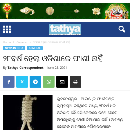
Home
General
୨୮ବର୍ଷ ହେଲା ଓଡିଶାରେ ଫାଶୀ ନାହିଁ
NEWS IN ODIA
GENERAL
୨୮ବର୍ଷ ହେଲା ଓଡିଶାରେ ଫାଶୀ ନାହିଁ
By
Tathya Correspondent
-
June 21, 2021
ଭୁବନେଶ୍ୱର : ଆଇନ୍‍ରେ ଫାଶୀଦଣ୍ଡ
ବ୍ୟବସ୍ଥା ରହିଥିଲେ ମଧ୍ୟ ୨୮ବର୍ଷ ଧରି
ଓଡିଶାର କୌଣସି ଜେଲରେ ଜଣେ ହେଲେ
ଅପରାଧିଙ୍କୁ ଫାଶୀ ଦିଆଯାଇ ନାହିଁ । ଅବଶ୍ୟ
କେତେକ ମାମଲାରେ ଦୌରାଜଜମାନେ