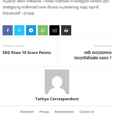
ଅନ୍ୟତ୍ର ସାଇତି ରଖାଯାଇଛି । ଉଭୟ ବଲାଙ୍ଗିର ଓ ବ୍ରହ୍ମୁପର ଜେଲରେ ଥିବା
ଫାଶୀଖୁଣ୍ଟକୁ ଦେଖିବାପାଇଁ ଜେଲ ଭିତରର ବନ୍ଦୀମାନଙ୍କୁ ମଧ୍ୟ ଅନୁମତି
ଦିଆଯାଉନାହିଁ । (ତଥ୍ୟ)
Previous article
Next article
SDG Rises 10 Score Points
ଡାଲି ଉତ୍ପାଦନରେ
ଆତ୍ମନିର୍ଭରଶୀଳ କେବେ ?
Tathya Correspondent
Disclaimer
Privacy
Advertisement
Contact Us