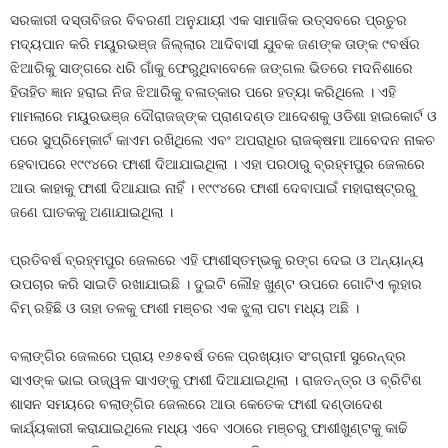
ସରକାରୀ ଦସ୍ତାବିଜର ବିବରଣୀ ଅନୁଯାୟୀ ଏକ ସାମାଜିକ ଉତ୍ସବରେ ପ୍ରଚୁର
ମଦ୍ୟପାନ କରି ମୟୁରଭଞ୍ଜ ଜିଲ୍ଲାର ଆଦିବାସୀ ଯୁବକ ଜଣଙ୍କ ତାଙ୍କ ୯ବର୍ଷର
ଝିଆରିକୁ ସାଙ୍ଗରେ ଧରି ଗାଁକୁ ଫେରୁଥିବାବେଳେ ଜଙ୍ଗଲ ଭିତରେ ମଦନିଶାରେ
ହିତାହିତ ଜ୍ଞାନ ହରାଇ ନିଜ ଝିଆରିକୁ ବଳାତ୍କାର ପରେ ହତ୍ୟା କରିଥିଲେ । ଏହି
ମାମଲାରେ ମୟୁରଭଞ୍ଜ ଦୌରାଜଜ୍‍ଙ୍କ ପ୍ରାଣଦଣ୍ଡ ଆଦେଶକୁ ଓଡିଶା ହାଇକୋର୍ଟ ଓ
ପରେ ସୁପ୍ରିମ୍‍କୋର୍ଟ କାଏମ ରଖିଥିଲେ ଏବଂ ଅପରାଧିର ରାଜକ୍ଷମା ଆବେଦନ ନାକଚ
ହେବାପରେ ୧୯୯୪ରେ ଫାଶୀ ଦିଆଯାଇଥିଲା । ଏହା ପରଠାରୁ ବ୍ରହ୍ମପୁର ଜେଲରେ
ଆଉ କାହାକୁ ଫାଶୀ ଦିଆଯାଇ ନାହିଁ । ୧୯୯୪ରେ ଫାଶୀ ଦେବାପାଇଁ ମହାରାଷ୍ଟ୍ରରୁ
ଜଣେ ଘାତକକୁ ଅଣାଯାଇଥିଲା ।
ପ୍ରତିବର୍ଷ ବ୍ରହ୍ମପୁର ଜେଲରେ ଏହି ଫାଶୀସ୍ତମ୍ଭକୁ ରଙ୍ଗ ଦେଇ ଓ ଅନ୍ୟାନ୍ୟ
ଉପଚାର କରି ସାଇତି ରଖାଯାଇଛି । ଦୁଇଟି ଲୌହ ଖୁଣ୍ଟ ଉପରେ ଗୋଟିଏ ଲୁହାର
ବିମ୍‍ ରହିଛି ଓ ତାହା ତଳକୁ ଫାଶୀ ମଞ୍ଚର ଏକ ଝୁଲା ପଟା ମଧ୍ୟ ଅଛି ।
ବଲାଙ୍ଗିର ଜେଲରେ ପ୍ରାୟ ୧୬୫ବର୍ଷ ତଳେ ପ୍ରଖ୍ୟାତ ସଂଗ୍ରାମୀ ସୁରେନ୍ଦ୍ର
ସାଏଙ୍କ ଭାଇ ଉଜ୍ୱଳ ସାଏଙ୍କୁ ଫାଶୀ ଦିଆଯାଇଥିଲା । ରାଜତନ୍ତ୍ର ଓ ବ୍ରିଟିଶ
ଶାସନ ସମୟରେ ବଲାଙ୍ଗିର ଜେଲରେ ଆଉ କେତେକ ଫାଶୀ ଦଣ୍ଡାଦେଶ
କାର୍ଯ୍ୟକାରୀ କରାଯାଇଥିଲେ ମଧ୍ୟ ଏବେ ଏଠାରେ ମଞ୍ଚରୁ ଫାଶୀଖୁଣ୍ଟକୁ କାଢି