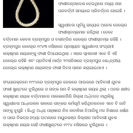
ଫାଶୀଦଣ୍ଡାଦେଶ ଦେଇଥିଲେ ମଧ୍ୟ ତାହା
ପରବର୍ତ୍ତୀ ସମୟରେ ପରିବର୍ତ୍ତନ ହୋଇଛି ।
ସ୍ୱାଧୀନତା ପୂର୍ବରୁ ରାଜ୍ୟର ଅନେକ ଜେଲ୍‍ରେ
ଫାଶୀସ୍ତମ୍ଭମାନ ରହିଥିଲା । ତେବେ
ବର୍ତ୍ତମାନ କେବଳ ବ୍ରହ୍ମପୁର ଓ ବଲାଙ୍ଗିର ଜେଲ୍‍ରେ ଫାଶୀସ୍ତମ୍ଭ ରହିଛି ।
ବ୍ରହ୍ମପୁର ଜେଲ୍‍ରେ ୧୯୪୩ ମସିହାରେ ପ୍ରଖ୍ୟାତ ସ୍ୱାଧୀନତା ସଂଗ୍ରାମୀ
ଲକ୍ଷ୍ମଣ ନାୟକଙ୍କୁ ଫାଶୀ ଦିଆଯାଇଥିଲା । ଏହାର ସ୍ମାରକୀ ଏବେ ବି ଏହି
ଜେଲ୍‍ରେ ରହିଛି ଏବଂ ପ୍ରତିବର୍ଷ ମାର୍ଚ୍ଚ ୨୯ତାରିଖରେ ବ୍ରହ୍ମପୁର କେନ୍ଦ୍ରୀୟ
ଜେଲ୍‍ରେ ଲକ୍ଷ୍ମଣ ନାୟକଙ୍କ ଫାଶୀ ଦିବସ ପାଳନ କରାଯାଇଥାଏ ।
ସଂଯୋଗକ୍ରମେ ୧୯୯୪ରେ ବ୍ରହ୍ମପୁର ଜେଲରେ ଆଉଜଣେ ଆଦିବାସୀ ଯୁବକ
ଫାଶୀ ଖୁଣ୍ଟରେ ଝୁଲିଥିଲେ ଓ ତାଙ୍କ ନାମ ବି ଲକ୍ଷ୍ମଣ ନାୟକ ଥିଲା । ଅମର ଶହୀଦ
ଲକ୍ଷ୍ମଣ ନାୟକ ବର୍ତ୍ତମାନର ମାଲକାନଗିିରି ଜିଲ୍ଲା ଅର୍ନ୍ତଗତ ମାଥିଲିକୁ
ସ୍ୱାଧୀନତା ଆନ୍ଦୋଳନ କାଳରେ ତାଙ୍କର କର୍ମଭୂମି କରିଥିବାବେଳେ ଏବେ ବି ଜାତି
ତାଙ୍କୁ ଝୁରୁଛି । କିନ୍ତୁ ଅନ୍ୟ ପକ୍ଷରେ ନିଜ ନାବାଳିକା ଝିଆରିକୁ ମଦ ନିଶାରେ ଧର୍ଷଣ
ଓ ପରେ ବିଭତ୍ସ ହତ୍ୟା ଘଟଣାରେ ମୟୁରଭଞ୍ଜ ଜିଲ୍ଲାର ଆଦିବାସୀ ଯୁବକ
ଲକ୍ଷ୍ମଣ ନାୟକ ସେହି ଫାଶୀଖୁଣ୍ଟରେ ୧୯୯୪ ମସିହାରେ ଝୁଲିଥିଲେ ।