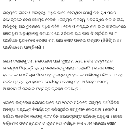
ରାଜ୍ୟରେ ରାଜସ୍ୱ ଅଭିବୃଦ୍ଧି ଅଧିକ ଭାବେ ହେଉଥିବା ଯୋଗୁଁ ତାହା ସୁଧ ପଇଠ
କ୍ଷେତ୍ରରେ ବେଶ୍‍ ସହାୟକ ହେଉଛି । ରାଜ୍ୟର ରାଜସ୍ୱ ଅଭିବୃଦ୍ଧିର ହାର ଜାତୀୟ
ଅଭିବୃଦ୍ଧି ହାର ତୁଳନାରେ ଅଧିକ ରହିଛି । ଦେଶ ଓ ରାଜ୍ୟର ଋଣ ଭାର ସଂକ୍ରାନ୍ତରେ
ହୋଇଥିବା ଅନୁଧ୍ୟାନରୁ ଜଣାଯାଏ ଯେ ଓଡିଶାର ଋଣ ଭାର ଜିଏସ୍‍ଡିପିର ୧୫.୮
ପ୍ରତିଶତ ଥିବାବେଳେ ଦେଶର ଋଣ ଭାର ମୋଟ ଘରୋଇ ଉତ୍ପାଦ (ଜିଡିପି)ର ୬୧
ପ୍ରତିଶତରେ ପହଞ୍ଚିଲାଣି ।
ଖୋଲା ବଜାରରୁ ଋଣ ନଉଠାଇବା ପାଇଁ ମୁଖ୍ୟମନ୍ତ୍ରୀ ନବୀନ ପଟ୍ଟନାୟକ
ନେଇଥିବା ନିଷ୍ପତ୍ତି ରାଜ୍ୟ ସରକାରଙ୍କୁ ସହାୟକ ହୋଇଛି । କାରଣ ଖୋଲା
ବଜାରରେ ଯେଉଁ ଋଣ ମିଳେ ତାହାକୁ ଉଚ୍ଚ ସୁଧ ହାରରେ ଆଣିବାକୁ ପଡିଥାଏ । ତାହା
ନକରି ସ୍ୱଳ୍ପ ସୁଧ ହାରରେ ଯେଉଁସବୁ ସଂସ୍ଥାରୁ ଋଣ ଆଣିହେବ ସେଠାରୁ
ଆଣିବାପାଇଁ ସରକାର ନିଷ୍ପତ୍ତି ଗ୍ରହଣ କରିଛନ୍ତି ।
ଏଠାରେ ଉଲ୍ଲେଖ କରାଯାଇପାରେ ଯେ ୨୦୦୦ ମସିହାରେ ରାଜ୍ୟର ଅର୍ଥନୈତିକ
ଅବସ୍ଥା ଅତ୍ୟନ୍ତ ବିପର୍ଯ୍ୟସ୍ତ ପରିସ୍ଥିତିର ସମ୍ମୁଖୀନ ହୋଇଥଲା । ଗୋଟିଏ
ବର୍ଷରେ ୩୬୫ଦିନ ମଧ୍ୟରୁ ୩୬୪ ଦିନ ଓଭରଡ୍ରାଫ୍ଟ କରିବାକୁ ପଡୁଥିଲା । ତେବେ
ବର୍ତ୍ତମାନ ଓଭରଡ୍ରାଫ୍ଟ ତ ଦୂରରକଥା ବର୍ଷାଧିକ କାଳ ହେଲା ସରକାର ଖୋଲା