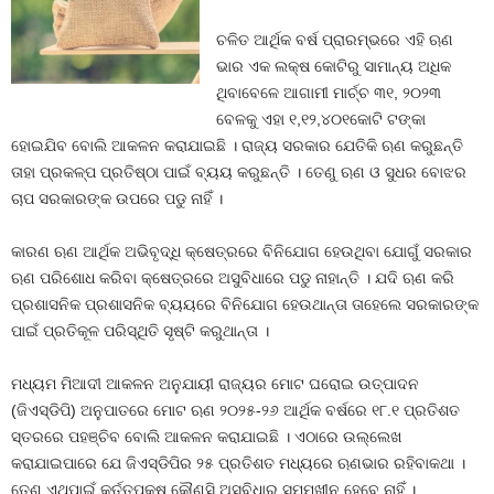
ଚଳିତ ଆର୍ଥିକ ବର୍ଷ ପ୍ରାରମ୍ଭରେ ଏହି ଋଣ
ଭାର ଏକ ଲକ୍ଷ କୋଟିରୁ ସାମାନ୍ୟ ଅଧିକ
ଥିବାବେଳେ ଆଗାମୀ ମାର୍ଚ୍ଚ ୩୧, ୨୦୨୩
ବେଳକୁ ଏହା ୧,୧୨,୪୦୧କୋଟି ଟଙ୍କା
ହୋଇଯିବ ବୋଲି ଆକଳନ କରାଯାଇଛି । ରାଜ୍ୟ ସରକାର ଯେତିକି ଋଣ କରୁଛନ୍ତି
ତାହା ପ୍ରକଳ୍ପ ପ୍ରତିଷ୍ଠା ପାଇଁ ବ୍ୟୟ କରୁଛନ୍ତି । ତେଣୁ ଋଣ ଓ ସୁଧର ବୋଝର
ଚାପ ସରକାରଙ୍କ ଉପରେ ପଡୁ ନାହିଁ ।
କାରଣ ଋଣ ଆର୍ଥିକ ଅଭିବୃଦ୍ଧି କ୍ଷେତ୍ରରେ ବିନିଯୋଗ ହେଉଥିବା ଯୋଗୁଁ ସରକାର
ଋଣ ପରିଶୋଧ କରିବା କ୍ଷେତ୍ରରେ ଅସୁବିଧାରେ ପଡୁ ନାହାନ୍ତି । ଯଦି ଋଣ କରି
ପ୍ରଶାସନିକ ପ୍ରଶାସନିକ ବ୍ୟୟରେ ବିନିଯୋଗ ହେଉଥାନ୍ତା ତାହେଲେ ସରକାରଙ୍କ
ପାଇଁ ପ୍ରତିକୂଳ ପରିସ୍ଥିତି ସୃଷ୍ଟି କରୁଥାନ୍ତା ।
ମଧ୍ୟମ ମିଆଦୀ ଆକଳନ ଅନୁଯାୟୀ ରାଜ୍ୟର ମୋଟ ଘରୋଇ ଉତ୍ପାଦନ
(ଜିଏସ୍‍ଡିପି) ଅନୁପାତରେ ମୋଟ ଋଣ ୨୦୨୫-୨୬ ଆର୍ଥିକ ବର୍ଷରେ ୧୮.୧ ପ୍ରତିଶତ
ସ୍ତରରେ ପହଞ୍ଚିବ ବୋଲି ଆକଳନ କରାଯାଇଛି । ଏଠାରେ ଉଲ୍ଲେଖ
କରାଯାଇପାରେ ଯେ ଜିଏସ୍‍ଡିପିର ୨୫ ପ୍ରତିଶତ ମଧ୍ୟରେ ଋଣଭାର ରହିବାକଥା ।
ତେଣୁ ଏଥିପାଇଁ କର୍ତ୍ତୃପକ୍ଷ କୌଣସି ଅସୁବିଧାର ସମ୍ମୁଖୀନ ହେବେ ନାହିଁ ।