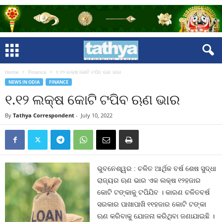
Home
Finance
୧.୧୨ ଲକ୍ଷ କୋଟି ଟପିବ ଋଣ ଭାର
NEWS IN ODIA
FINANCE
୧.୧୨ ଲକ୍ଷ କୋଟି ଟପିବ ଋଣ ଭାର
By
Tathya Correspondent
-
July 10, 2022
ଭୁବନେଶ୍ୱର : ଚଳିତ ଆର୍ଥିକ ବର୍ଷ ଶେଷ ସୁଦ୍ଧା
ରାଜ୍ୟର ଋଣ ଭାର ଏକ ଲକ୍ଷ ୧୨ହଜାର
କୋଟି ଟଙ୍କାକୁ ଟପିଯିବ । କାରଣ ଚଳିତବର୍ଷ
ସରକାର ପାଖାପାଖି ୧୧ହଜାର କୋଟି ଟଙ୍କା
ଋଣ କରିବାକୁ ଯୋଜନା କରିଥିବା ଜଣାଯାଇଛି ।