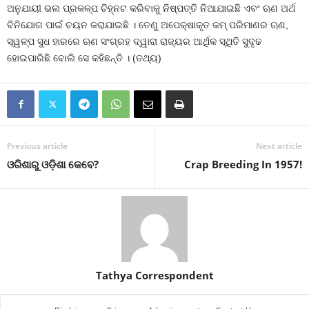
ଅନୁଯାୟୀ ଭଲ ପ୍ରକଳ୍ପ ଚିହ୍ନଟ କରିବାକୁ ନିଷ୍ପତ୍ତି ନିଆଯାଇଛି ଏବଂ ଋଣ ଅର୍ଥ
ବିନିଯୋଗ ପାଇଁ ଚୟନ କରାଯାଇଛି । ତେଣୁ ଅପେକ୍ଷାକୃତ କମ୍‍ ପରିମାଣର ଋଣ,
ସ୍ୱଳ୍ପ ସୁଧ ହାରରେ ଋଣ ସଂଗ୍ରହ ଦ୍ୱାରା ରାଜ୍ୟର ଆର୍ଥିକ ସ୍ଥିତି ସୁଦୃଢ
ହୋଇପାରିଛି ବୋଲି ସେ କହିଛନ୍ତି । (ତଥ୍ୟ)
Previous article
Next article
ଓରିଶାରୁ ଓଡ଼ିଶା କେବେ?
Crap Breeding In 1957!
Tathya Correspondent