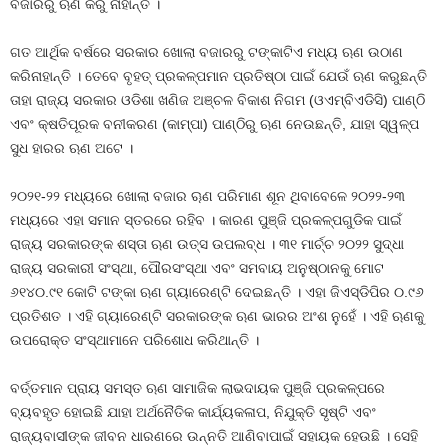
ବଜାରରୁ ଋଣ କରୁ ନାହାନ୍ତି ।
ଗତ ଆର୍ଥିକ ବର୍ଷରେ ସରକାର ଖୋଲା ବଜାରରୁ ଟଙ୍କାଟିଏ ମଧ୍ୟ ଋଣ ଉଠାଣ
କରିନାହାନ୍ତି । ତେବେ ବୃହତ୍‍ ପ୍ରକଳ୍ପମାନ ପ୍ରତିଷ୍ଠା ପାଇଁ ଯେଉଁ ଋଣ କରୁଛନ୍ତି
ତାହା ରାଜ୍ୟ ସରକାର ଓଡିଶା ଖଣିଜ ଅଞ୍ଚଳ ବିକାଶ ନିଗମ (ଓଏମ୍‍ବିଏଡିସି) ପାଣ୍ଠି
ଏବଂ କ୍ଷତିପୂରକ ବନୀକରଣ (କାମ୍ପା) ପାଣ୍ଠିରୁ ଋଣ ନେଉଛନ୍ତି, ଯାହା ସ୍ୱଳ୍ପ
ସୁଧ ହାରର ଋଣ ଅଟେ ।
୨୦୨୧-୨୨ ମଧ୍ୟରେ ଖୋଲା ବଜାର ୠଣ ପରିମାଣ ଶୂନ ଥିବାବେଳେ ୨୦୨୨-୨୩
ମଧ୍ୟରେ ଏହା ସମାନ ସ୍ତରରେ ରହିବ । କାରଣ ପୁଞ୍ଜି ପ୍ରକଳ୍ପଗୁଡିକ ପାଇଁ
ରାଜ୍ୟ ସରକାରଙ୍କ ଶସ୍ତା ଋଣ ଉତ୍ସ ଉପଲବ୍ଧ । ୩୧ ମାର୍ଚ୍ଚ ୨୦୨୨ ସୁଦ୍ଧା
ରାଜ୍ୟ ସରକାରୀ ସଂସ୍ଥା, ପୌରସଂସ୍ଥା ଏବଂ ସମବାୟ ଅନୁଷ୍ଠାନକୁ ମୋଟ
୬୧୪୦.୯୧ କୋଟି ଟଙ୍କା ଋଣ ଗ୍ୟାରେଣ୍ଟି ଦେଇଛନ୍ତି । ଏହା ଜିଏସ୍‍ଡିପିର ୦.୯୬
ପ୍ରତିଶତ । ଏହି ଗ୍ୟାରେଣ୍ଟି ସରକାରଙ୍କ ଋଣ ଭାରର ଅଂଶ ନୁହେଁ । ଏହି ଋଣକୁ
ଉପରୋକ୍ତ ସଂସ୍ଥାମାନେ ପରିଶୋଧ କରିଥାନ୍ତି ।
ବର୍ତ୍ତମାନ ପ୍ରାୟ ସମସ୍ତ ଋଣ ସାମାଜିକ ଲାଭଦାୟକ ପୁଞ୍ଜି ପ୍ରକଳ୍ପରେ
ବ୍ୟବହୃତ ହୋଇଛି ଯାହା ଅର୍ଥନୈତିକ କାର୍ଯ୍ୟକଳାପ, ନିଯୁକ୍ତି ସୃଷ୍ଟି ଏବଂ
ରାଜ୍ୟବାସୀଙ୍କ ଜୀବନ ଧାରଣରେ ଉନ୍ନତି ଆଣିବାପାଇଁ ସହାୟକ ହେଉଛି । ସେହି