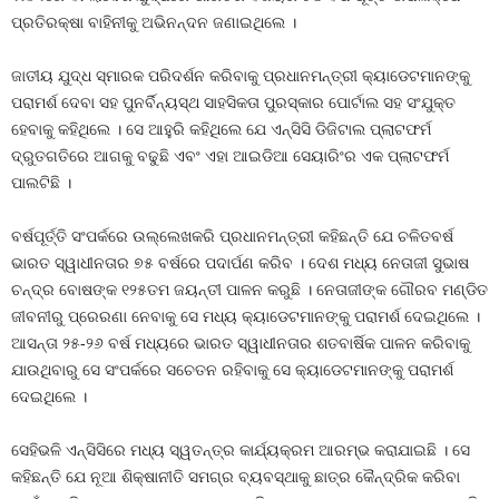
ପ୍ରତିରକ୍ଷା ବାହିନୀକୁ ଅଭିନନ୍ଦନ ଜଣାଇଥିଲେ ।
ଜାତୀୟ ଯୁଦ୍ଧ ସ୍ମାରକ ପରିଦର୍ଶନ କରିବାକୁ ପ୍ରଧାନମନ୍ତ୍ରୀ କ୍ୟାଡେଟମାନଙ୍କୁ
ପରାମର୍ଶ ଦେବା ସହ ପୁନର୍ବିନ୍ୟସ୍ଥ ସାହସିକତା ପୁରସ୍କାର ପୋର୍ଟାଲ ସହ ସଂଯୁକ୍ତ
ହେବାକୁ କହିଥିଲେ । ସେ ଆହୁରି କହିଥିଲେ ଯେ ଏନ୍‌ସିସି ଡିଜିଟାଲ ପ୍ଲାଟଫର୍ମ
ଦ୍ରୁତଗତିରେ ଆଗକୁ ବଢୁଛି ଏବଂ ଏହା ଆଇଡିଆ ସେୟାରିଂର ଏକ ପ୍ଲାଟଫର୍ମ
ପାଲଟିଛି ।
ବର୍ଷପୂର୍ତ୍ତି ସଂପର୍କରେ ଉଲ୍ଲେଖକରି ପ୍ରଧାନମନ୍ତ୍ରୀ କହିଛନ୍ତି ଯେ ଚଳିତବର୍ଷ
ଭାରତ ସ୍ୱାଧୀନତାର ୭୫ ବର୍ଷରେ ପଦାର୍ପଣ କରିବ । ଦେଶ ମଧ୍ୟ ନେତାଜୀ ସୁଭାଷ
ଚନ୍ଦ୍ର ବୋଷଙ୍କ ୧୨୫ତମ ଜୟନ୍ତୀ ପାଳନ କରୁଛି । ନେତାଜୀଙ୍କ ଗୌରବ ମଣ୍ଡିତ
ଜୀବନୀରୁ ପ୍ରେରଣା ନେବାକୁ ସେ ମଧ୍ୟ କ୍ୟାଡେଟମାନଙ୍କୁ ପରାମର୍ଶ ଦେଇଥିଲେ ।
ଆସନ୍ତା ୨୫-୨୬ ବର୍ଷ ମଧ୍ୟରେ ଭାରତ ସ୍ୱାଧୀନତାର ଶତବାର୍ଷିକ ପାଳନ କରିବାକୁ
ଯାଉଥିବାରୁ ସେ ସଂପର୍କରେ ସଚେତନ ରହିବାକୁ ସେ କ୍ୟାଡେଟମାନଙ୍କୁ ପରାମର୍ଶ
ଦେଇଥିଲେ ।
ସେହିଭଳି ଏନ୍‌ସିସିରେ ମଧ୍ୟ ସ୍ୱତନ୍ତ୍ର କାର୍ଯ୍ୟକ୍ରମ ଆରମ୍ଭ କରାଯାଇଛି । ସେ
କହିଛନ୍ତି ଯେ ନୂଆ ଶିକ୍ଷାନୀତି ସମଗ୍ର ବ୍ୟବସ୍ଥାକୁ ଛାତ୍ର କୈନ୍ଦ୍ରିକ କରିବା