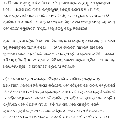
ଓ ନୌସେନା ପକ୍ଷରୁ ତାଲିମ ଦିଆଯାଉଛି । ସେମାନଙ୍କ ମଧ୍ୟରୁ ଏକ ତୃତୀୟାଂଶ
ମହିଳା । ଏନ୍‌ସିସି ପାଇଁ ତାଲିମ ଭିତ୍ତିଭୂମିକୁ ମଜଭୁତ କରାଯାଉଛି । ଆଗରୁ
ସେମାନଙ୍କ ପାଇଁ ମାତ୍ର ଗୋଟିଏ ଫାଇରିଂ ସିମୁଲେଟର ଥିବାବେଳେ ଏବେ ୯୮ଟି
ପ୍ରତିଷ୍ଠା କରାଯାଉଛି । ମାଇକ୍ରୋ ଫ୍ଲାଇଟ ସିମୁଲେଟର ସଂଖ୍ୟା ମଧ୍ୟ ୫ରୁ ୪୪କୁ
ଏବଂ ରୋଇଂ ସିମୁଲେଟର ସଂଖ୍ୟା ୧୧ରୁ ୬୦କୁ ବୃଦ୍ଧି କରାଯାଇଛି ।
ପ୍ରଧାନମନ୍ତ୍ରୀ କହିଛନ୍ତି ଯେ ସାମାଜିକ ଜୀବନରେ ଉଚ୍ଚ ଶୃଙ୍ଖଳାଭାବ ଥିବା ଦେଶ
ସବୁ କ୍ଷେତ୍ରରେ ଆଗକୁ ବଢିଥାଏ । ଏନସିସି ଭାରତର ସାମାଜିକ ଜୀବନରେ
ଶୃଙ୍ଖଳାର ଭାବନା ସୃଷ୍ଟି କରିବାରେ ଏକ ପ୍ରମୁଖ ଭୂମିକା ଗ୍ରହଣ କରିଛି । କରୋନା
ଭଳି ପ୍ରାକୃତିକ ବିପଦ ସମୟରେ ଏନ୍‌ସିସି କ୍ୟାଡେଟମାନଙ୍କର ଭୂମିକା ଓ ଅବଦାନକୁ
ପ୍ରଧାନମନ୍ତ୍ରୀ ଏହି ଅବସରରେ ପ୍ରଶଂସା କରିଛନ୍ତି ।
ଏହି ଅବସରରେ ପ୍ରଧାନମନ୍ତ୍ରୀ ଫିଲ୍ଡ ମାର୍ଶାଲ କାରିଆପ୍ପାଙ୍କୁ ତାଙ୍କ
ଜୟନ୍ତୀରେ ଶ୍ରଦ୍ଧଞ୍ଜଳି ଜ୍ଞାପନ କରିଥିଲେ ଏବଂ କହିଥିଲେ ଯେ ତାଙ୍କ ସମ୍ମାନାର୍ଥେ
ଏହି ପଡିଆର ନାମ କାରିଆପ୍ପା ଗ୍ରାଉଣ୍ଡ ରଖାଯାଇଛି । ପ୍ରଧାନମନ୍ତ୍ରୀ କହିଛନ୍ତି
ଯେ ମହିଳା କ୍ୟାଡେଟମାନଙ୍କ ପାଇଁ ପ୍ରତିରକ୍ଷା ବାହିନୀରେ ନୂଆ ସୁଯୋଗ ଆସୁଛି ।
ଏନ୍‌ସିସିରେ ଏବେ ଝିଅଙ୍କ ସଂଖ୍ୟା ବଢି ୩୫ ଶତାଂଶରେ ପହଞ୍ଚିବା ଘେନି
ପ୍ରଧାନମନ୍ତ୍ରୀ ସନ୍ତୋଷ ପ୍ରକାଶ କରିଥିଲେ । ସେ ମଧ୍ୟ ଏହି ଅବସରରେ
୧୯୭୧ରେ ବାଂଲାଦେଶ ଯୁଦ୍ଧରେ ଭାରତର ବିଜୟର ୫୦ ବର୍ଷ ପୂର୍ତ୍ତି ଉପଲକ୍ଷେ