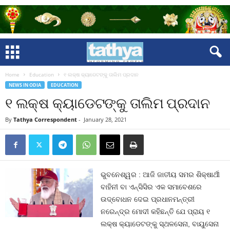
Home
Education
୧ ଲକ୍ଷ କ୍ୟାଡେଟଙ୍କୁ ତାଲିମ ପ୍ରଦାନ
NEWS IN ODIA
EDUCATION
୧ ଲକ୍ଷ କ୍ୟାଡେଟଙ୍କୁ ତାଲିମ ପ୍ରଦାନ
By
Tathya Correspondent
-
January 28, 2021
ଭୁବନେଶ୍ୱର : ଆଜି ଜାତୀୟ ସମର ଶିକ୍ଷାର୍ଥୀ
ବାହିନୀ ବା ଏନ୍‌ସିସିର ଏକ ସମାବେଶରେ
ଉଦ୍‌ବୋଧନ ଦେଇ ପ୍ରଧାନମନ୍ତ୍ରୀ
ନରେନ୍ଦ୍ର ମୋଦୀ କହିଛନ୍ତି ଯେ ପ୍ରାୟ ୧
ଲକ୍ଷ କ୍ୟାଡେଟଙ୍କୁ ସ୍ଥଳସେନା, ବାୟୁସେନା