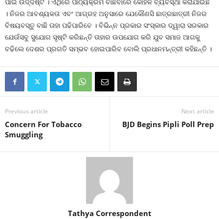
ପାଇଁ ଉଦ୍ଦିଷ୍ଟ । ଏଥିରେ ପାଠ୍ୟକ୍ରମ ବାଛିବାରେ କୋହଳ ବ୍ୟବସ୍ଥା କରାଯାଇଛି
। ନିଜର ଆବଶ୍ୟକତା ଏବଂ ଆଗ୍ରହ ଅନୁସାରେ ଯେକୌଣସି ଛାତ୍ରଛାତ୍ରୀ ନିଜର
ବିଷୟବସ୍ତୁ ବାଛି ତାହା ପଢିପାରିବେ । ବିଭିନ୍ନ ପ୍ରକାର ସଂସ୍କାର ଦ୍ୱାରା ସରକାର
ଯେଉଁସବୁ ସୁଯୋଗ ସୃଷ୍ଟି କରିଛନ୍ତି ତାହାର ଉପଯୋଗ କରି ଯୁବ ସମାଜ ଆଗକୁ
ବଢିଲେ ଦେଶର ପ୍ରଗତି ସମ୍ଭବ ହୋଇପାରିବ ବୋଲି ପ୍ରଧାନମନ୍ତ୍ରୀ କହିଛନ୍ତି ।
Previous article
Next article
Concern For Tobacco
BJD Begins Pipli Poll Prep
Smuggling
Tathya Correspondent