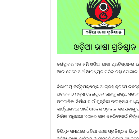
ବର୍ଗଫୁଟର ଏକ ଜମି ଓଡିଆ ଭାଷା ପ୍ରତିଷ୍ଠାନର ଭାଷ
ଆଉ ଯେତେ ଅର୍ଥ ଆବଶ୍ୟକ ପଡିବ ତାହା ଯୋଗାଇ ଦ
ବିଭାଗୀୟ କର୍ତ୍ତୃପକ୍ଷଙ୍କ ଆଗ୍ରହ କ୍ରମେ ଇଡ୍‍କୋ
ଅଟକଳ ଓ ନକ୍ସା ଦେଇଥିଲେ ତାହାକୁ ରାଜ୍ୟ ସର
ଅଟ୍ଟାଳିକା ନିର୍ମାଣ ପାଇଁ ମୃତ୍ତିକା ପରୀକ୍ଷଣ 
କାର୍ଯ୍ୟାରମ୍ଭ ପାଇଁ ଆଦେଶ ପ୍ରଦାନ କରାଯିବାରୁ ପ
ନିର୍ବାହୀ ଅଧିକାରୀ ଏଠାରେ କାମ ନକରିବାପାଇଁ ନିର୍
ବିଭିନ୍ନ ସମୟରେ ଓଡିଆ ଭାଷା ପ୍ରତିଷ୍ଠାନ ଭିନ୍ନ 
ଓଡିଆ ଭାଷା, ସାହିତ୍ୟ ଓ ସଂସ୍କୃତି ବିଭାଗ ଅଧିନର