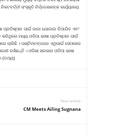
କଟବର୍ତ୍ତୀ ସଂସ୍କୃତି ନିର୍ଦ୍ଦେଶକଙ୍କ କାର୍ଯ୍ୟାଳୟ
 ପ୍ରତିଷ୍ଠାନ ପାଇଁ ଜାଗା ଯୋଗାଇ ଦିଆଯିବ ଏବଂ
ନ କରିଥିଲେ ମଧ୍ୟ ଓଡିଆ ଭାଷା ପ୍ରତିଷ୍ଠାନ ପାଇଁ
ଧରେ ଚାଲିଛି । ପଶ୍ଚିମବଙ୍ଗରେ ଏଥିପାଇଁ ସେଠାକାର
 ସରଣୀ ରଖିଛନ୍ତି । ଓଡିଶା ସରକାର ଓଡିଆ ଭାଷା
। (ତଥ୍ୟ)
Next article
CM Meets Ailing Sugnana