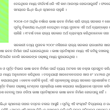
ଦେଇଥିଲେ ମଧ୍ୟ ଦୀର୍ଘବର୍ଷ ଧରି ଏହି କାମ ଆରମ୍ଭ ହୋଇପାରୁନାହିଁ । ଫଳର
ସମୟରେ ଭିନ୍ନ ଭିନ୍ନ ସ୍ଥାନରେ ଚାଲୁଛି ।
୨୦୦୫-୦୬ ଆର୍ଥିକ ବର୍ଷରେ ଭାଷା ଭବନ ନିର୍ମାଣ ଲାଗି ରାଜ୍ୟ ସରକାର ୧ 
ପୂର୍ବରୁ ବିଭାଗୀୟ ମନ୍ତ୍ରୀ ଦେଇଥିବା ତଥ୍ୟ ମୁତାବକ ଏହି ଅର୍ଥ ବ୍ୟାଙ୍କ୍‍ରେ ଗ
ଚାଲିଛି । ୧୮ବର୍ଷ ତଳେ ରାଜ୍ୟ ସରକାର ଅର୍ଥ ବ୍ୟବସ୍ଥା କରିଥିବାବେଳେ ତାହା ଏଯ
ସରକାରୀ ତଥ୍ୟ ମୁତାବକ ୨୦୦୯ ମସିହାରେ ରାଜ୍ୟ ସରକାର ରାଜଧାନୀର ଖ
ା ଭବନ ନିର୍ମାଣ ପାଇଁ ଯୋଗାଇଥିଲେ । ଭାଷା ପ୍ରତିଷ୍ଠାନ ମଧ୍ୟ ଏହି ଜମିକୁ ଦଖଲକୁ ନ
ିଆଯିବ ବୋଲି ସରକାରଙ୍କ ପକ୍ଷରୁ ମଧ୍ୟ କୁହାଯାଇଥିଲା ।
 ଓ ପୂର୍ତ୍ତ ବିଭାଗ ଭାଷା ଭବନ ନିର୍ମାଣ ପାଇଁ ବ୍ୟୟ ଅଟକଳ ସହ ନକ୍ସା ପ୍ରସ୍ତୁତ କରିଥ
କାର ମଧ୍ୟ ଅନୁମୋଦନ କରିଥିଲେ । ତଦନୁଯାୟୀ ଖାରବେଳନଗରର ଖାତା ନଂ ୪୪୬ରେ ଥ
ମଧ୍ୟ କରାଯାଇଥିଲା । କେବଳ ସେତିକି ନୁହେଁ, ଏହି ପ୍ରକଳ୍ପକୁ ରାଜ୍ୟ ସରକାର ପ୍ରଶାସ
ୂର୍ତ୍ତ ବିଭାଗ ପକ୍ଷରୁ ଟେଣ୍ଡର ପ୍ରକ୍ରିୟା ଶେଷ କରାଯାଇ କାର୍ଯ୍ୟାଦେଶ ପ୍ରଦାନ କରିବ
ଦ୍ଦେଶ ଦେବାରୁ ଆଉ ଓଡିଆ ଭାଷା ପ୍ରତିଷ୍ଠାନର ଭାଷା ଭବନ ନିର୍ମାଣ ହୋଇପାରୁ ନାହିଁ ।
ଭିନ୍ନ ସ୍ଥାନରୋ ତାହାର ଦପ୍ତର ଚଳାଇ ଆସୁଛି । ପୂର୍ବରୁ ଏହି ସଂସ୍ଥାଟି ବିଦ୍ୟାଳୟ ଓ
େ ରହିଛି । ଆଗରୁ ଏହି ସଂସ୍ଥା ବିଭିନ୍ନ ସ୍ଥାନରେ ବୁଲି ବୁଲି ରାଜ୍ୟ ସଚିବାଳୟ ପଛପଟେ