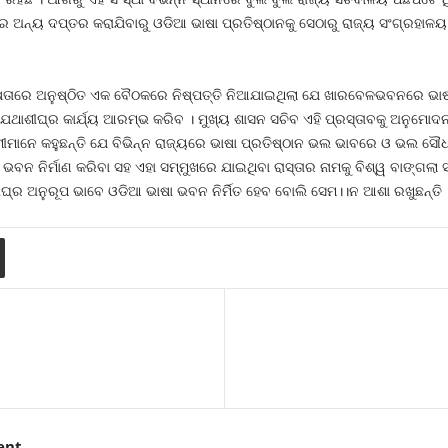
ରେ ଅନ୍ୟ ଦପ୍ତର କରାଯିବାରୁ ଓଡିଆ ଭାଷା ପ୍ରତିଷ୍ଠାନକୁ ସେଠାରୁ ରାଜ୍ୟ ସଂଗ୍ରହାଳୟ ନି
ଷତାରେ ଅନୁଷ୍ଠିତ ଏକ ବୈଠକରେ ନିଷ୍ପତ୍ତି ନିଆଯାଇଥିଲା ଯେ ଖାରବେଳଭବନରେ ଭାଷା
 ଯଥାଶୀଘ୍ର କାର୍ଯ୍ୟ ଆରମ୍ଭ କରିବ । ମୁଖ୍ୟ ଶାସନ ସଚିବ ଏହି ପ୍ରସ୍ତାବକୁ ଅନୁମୋଦ
ମୀମାନେ କହୁଛନ୍ତି ଯେ ବିଭିନ୍ନ ରାଜ୍ୟରେ ଭାଷା ପ୍ରତିଷ୍ଠାନ ଭଲ ଭାବରେ ଓ ଭଲ ସୌ
 ଭବନ ନିର୍ମାଣ କରିବା ସହ ଏହା ସମ୍ମୁଖରେ ଯାଇଥିବା ରାସ୍ତାର ନାମକୁ ବିଶ୍ୱ ବାଙ୍ଗଲା
୍ର ଅନୁରୂପ ଭାବେ ଓଡିଆ ଭାଷା ଭବନ ନିର୍ମିତ ହେବ ବୋଲି ସେମ।।ନ ଆଶା ରଖୁଛନ୍ତି 
ent