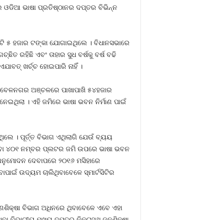
େ ଓଡିଆ ଭାଷା ପ୍ରତିଷ୍ଠାନର ଦପ୍ତର ବିଭିନ୍ନ
କୋଟି ୫ ହଜାର ଟଙ୍କା ଯୋଗାଇଥିଲେ । ବିଧାନସଭାରେ
ଚ୍ଛିତ ରହିଛି ଏବଂ ତାହାର ସୁଧ ବର୍ଷକୁ ବର୍ଷ ବଢି
ାବତ୍‍ ଖର୍ଚ୍ଚ ହୋଇପାରି ନାହିଁ ।
ାରବେଳନଗର ଅଞ୍ଚଳରେ ପାଖାପାଖି ୫୪ହଜାର
େଇଥିଲା । ଏହି ଜମିରେ ଭାଷା ଭବନ ନିର୍ମାଣ ପାଇଁ
ିଲେ । ପୂର୍ତ୍ତ ବିଭାଗ ଏଥିଲାଗି ଯେଉଁ ବ୍ୟୟ
ିବା ୪୦୧ ନମ୍ବର ପ୍ଲଟର ଜମି ଉପରେ ଭାଷା ଭବନ
ନିକ ଅନୁମୋଦନ ଦେବାପରେ ୨୦୧୬ ମସିହାରେ
ାପାଇଁ ଉଦ୍ୟମ ଚାଲିଥିବାବେଳେ ସ୍ମାର୍ଟସିଟିର
 ଗଣଶିକ୍ଷା ବିଭାଗ ଅଧିନରେ ଥିବାବେଳେ ଏବେ ଏହା
 ଥିବା ବିଭାଗୀୟ ମୁଖ୍ୟ ଦପ୍ତର ନିକଟସ୍ଥ ଜନଶିକ୍ଷା