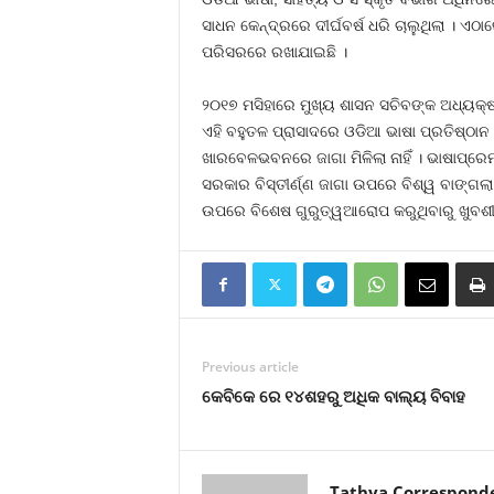
ସାଧନ କେନ୍ଦ୍ରରେ ଦୀର୍ଘବର୍ଷ ଧରି ଚାଲୁଥିଲା । ଏଠା
ପରିସରରେ ରଖାଯାଇଛି ।
୨୦୧୭ ମସିହାରେ ମୁଖ୍ୟ ଶାସନ ସଚିବଙ୍କ ଅଧ୍ୟକ୍
ଏହି ବହୁତଳ ପ୍ରାସାଦରେ ଓଡିଆ ଭାଷା ପ୍ରତିଷ୍ଠାନ
ଖାରବେଳଭବନରେ ଜାଗା ମିଳିଲା ନାହିଁ । ଭାଷାପ୍ରେ
ସରକାର ବିସ୍ତୀର୍ଣ୍ଣ ଜାଗା ଉପରେ ବିଶ୍ୱ ବାଙ୍ଗଲା
ଉପରେ ବିଶେଷ ଗୁରୁତ୍ୱଆରୋପ କରୁଥିବାରୁ ଖୁବଶୀଘ
Previous article
କେବିକେ ରେ ୧୪ଶହରୁ ଅଧିକ ବାଲ୍ୟ ବିବାହ
Tathya Correspond