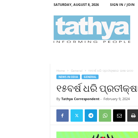
SATURDAY, AUGUST 8, 2026
SIGN IN / JOIN
T
a
t
h
y
a
Home
General
୧୫ବର୍ଷ ଧରି ପ୍ରତୀକ୍ଷାରେ ଭାଷା ଭବନ
NEWS IN ODIA
GENERAL
୧୫ବର୍ଷ ଧରି ପ୍ରତୀକ୍
By
Tathya Correspondent
-
February 9, 2024