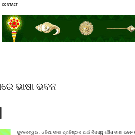
CONTACT
ଷାରେ ଭାଷା ଭବନ
ଭୁବନେଶ୍ୱର : ଓଡିଆ ଭାଷା ପ୍ରତିଷ୍ଠାନ ପାଇଁ ନିଜସ୍ୱ ସୌଧ ଭାଷା ଭବନ ନ