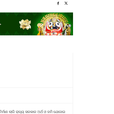
ିର୍ମାଣ ଲାଗି ରାଜ୍ୟ ସରକାର ଅର୍ଥ ଓ ଜମି ଯୋଗାଇ