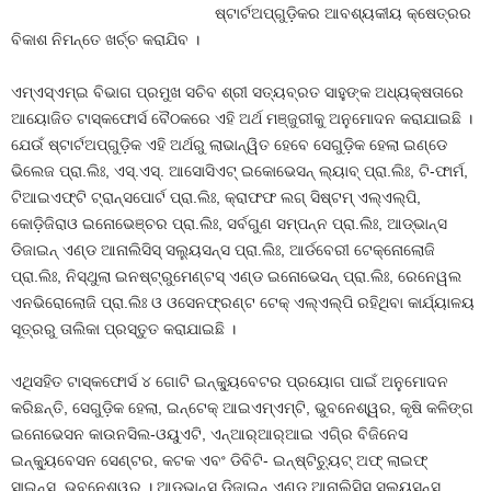
ଷ୍ଟାର୍ଟଅପ୍‌ଗୁଡ଼ିକର ଆବଶ୍ୟକୀୟ କ୍ଷେତ୍ରର
ବିକାଶ ନିମନ୍ତେ ଖର୍ଚ୍ଚ କରାଯିବ ।
ଏମ୍‌ଏସ୍‌ଏମ୍‌ଇ ବିଭାଗ ପ୍ରମୁଖ ସଚିବ ଶ୍ରୀ ସତ୍ୟବ୍ରତ ସାହୁଙ୍କ ଅଧ୍ୟକ୍ଷତାରେ
ଆୟୋଜିତ ଟାସ୍କଫୋର୍ସ ବୈଠକରେ ଏହି ଅର୍ଥ ମଞ୍ଜୁରୀକୁ ଅନୁମୋଦନ କରାଯାଇଛି ।
ଯେଉଁ ଷ୍ଟାର୍ଟଅପ୍‌ଗୁଡ଼ିକ ଏହି ଅର୍ଥରୁ ଲାଭାନ୍ୱିତ ହେବେ ସେଗୁଡ଼ିକ ହେଲା ଇଣ୍ଡେ
ଭିଲେଜ ପ୍ରା.ଲିଃ, ଏସ୍‌.ଏସ୍‌. ଆସୋସିଏଟ୍‌ ଇକୋଭେସନ୍‌ ଲ୍ୟାବ୍‌ ପ୍ରା.ଲିଃ, ଟି-ଫାର୍ମ,
ଟିଆଇଏଫ୍‌ଟି ଟ୍ରାନ୍‌ସପୋର୍ଟ ପ୍ରା.ଲିଃ, କ୍ରାଫଫ ଲଗ୍‌ ସିଷ୍ଟମ୍‌ ଏଲ୍‌ଏଲ୍‌ପି,
କୋଡ଼ିଜିରାଓ ଇନୋଭେଞ୍ଚର ପ୍ରା.ଲିଃ, ସର୍ବଗୁଣ ସମ୍ପନ୍ନ ପ୍ରା.ଲିଃ, ଆଡ୍‌ଭାନ୍‌ସ
ଡିଜାଇନ୍‌ ଏଣ୍ଡ ଆନାଲିସିସ୍‌ ସଲୁ୍ୟସନ୍ସ ପ୍ରା.ଲିଃ, ଆର୍ଡବେରୀ ଟେକ୍ନୋଲୋଜି
ପ୍ରା.ଲିଃ, ନିସ୍ଥୁଲା ଇନଷ୍ଟ୍ରୁମେଣ୍ଟସ୍‌ ଏଣ୍ଡ ଇନୋଭେସନ୍‌ ପ୍ରା.ଲିଃ, ରେନେୱଲ
ଏନଭିରୋଲୋଜି ପ୍ରା.ଲିଃ ଓ ଓସେନଫ୍ରଣ୍ଟ ଟେକ୍‌ ଏଲ୍‌ଏଲ୍‌ପି ରହିଥିବା କାର୍ଯ୍ୟାଳୟ
ସୂତ୍ରରୁ ତାଲିକା ପ୍ରସ୍ତୁତ କରାଯାଇଛି ।
ଏଥିସହିତ ଟାସ୍କଫୋର୍ସ ୪ ଗୋଟି ଇନ୍‌କୁ୍ୟବେଟର ପ୍ରୟୋଗ ପାଇଁ ଅନୁମୋଦନ
କରିଛନ୍ତି, ସେଗୁଡ଼ିକ ହେଲା, ଇନ୍‌ଟେକ୍‌ ଆଇଏମ୍‌ଏମ୍‌ଟି, ଭୁବନେଶ୍ୱର, କୃଷି କଳିଙ୍ଗ
ଇନୋଭେସନ କାଉନସିଲ-ଓୟୁଏଟି, ଏନ୍‌ଆର୍‌ଆର୍‌ଆଇ ଏଗି୍ର ବିଜିନେସ
ଇନ୍‌କୁ୍ୟବେସନ ସେଣ୍ଟର, କଟକ ଏବଂ ଡିବିଟି- ଇନ୍‌ଷ୍ଟିଚୁ୍ୟଟ୍‌ ଅଫ୍‌ ଲାଇଫ୍‌
ସାଇନ୍‌ସ, ଭୁବନେଶ୍ୱର । ଆଡ୍‌ଭାନ୍‌ସ ଡିଜାଇନ୍‌ ଏଣ୍ଡ ଆନାଲିସିସ୍‌ ସଲୁ୍ୟସନ୍ସ