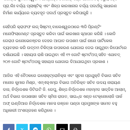
ପ୍ରା.ଲିଃ ବର୍ଜ୍ୟ ପ୍ଲାଷ୍ଟିକ୍‌ ଏବଂ ଶିଳ୍ପ କାରଖାନାର ବର୍ଜ୍ୟ ପଦାର୍ଥରୁ ସାଧାରଣ
ନିର୍ମାଣ କାର୍ଯ୍ୟରେ ବ୍ୟବହୃତ ପଦାର୍ଥ ପ୍ରସ୍ତୁତ କରିପାରୁଛି ।
ସେହିପରି କ୍ରାଫଫ ଲଗ୍‌ ସିଷ୍ଟମ୍‌ ବାଲେଶ୍ୱରଠାରେ ୩ଡି ପି୍ରଣ୍ଟିଂ
ମନୋଫିଲାମେଣ୍ଟ ପ୍ରସ୍ତୁତ କରିବା ପାଇଁ କାରଖାନା ସ୍ଥାପନ କରିଛି । କୋଡି
ଗେରାଓ ଇନୋଭେନଞ୍ଚର ଦେହର ଆଘାତ ଉପଶମ ପାଇଁ ନାନୋ ପାର୍ଟିକେଲ
ବ୍ୟବହାର କରି ଉତ୍ତମ ଚିକିତ୍ସା ଉପକରଣ ଯୋଗାଇ ଦେଇ ପାରୁଥିବା ରିପୋର୍ଟରେ
ଦର୍ଶାଯାଇଛି । ସହାୟତା ରାଶି ପାଇଥିବା ଏହି ୧୨ ଗୋଟି ଷ୍ଟାର୍ଟଅପ୍‌ ସହିତ ଏଯାବତ୍‌
୨୦୭ ଗୋଟି ଷ୍ଟାର୍ଟଅପକୁ ସହାୟତା ଯୋଗାଇ ଦିଆଯାଇଥିବା ପ୍ରକାଶ ।
ଆଜିର ଏହି ବୈଠକରେ ଇଲୋକ୍‌ଟ୍ରୋନିକ୍ସ ଏବଂ ସୂଚନା ପ୍ରଯୁକ୍ତି ବିଭାଗ ସଚିବ
ମନୋଜ କୁମାର ମିଶ୍ର, ଏମ୍‌ଏସ୍‌ଏମ୍‌ଇ ବିଭାଗ ଅତିରିକ୍ତ ସଚିବ ଉଦୟ ନାରାୟଣ
ଦାସ, ନିର୍ଦ୍ଦେଶକ ଡିଟିଇଟି ଜି. ରେଘୁ, ଶିଳ୍ପ ନିର୍ଦ୍ଦେଶକ ମହମ୍ମଦ ସାଦ୍ଦିକ ଆଲାମ୍‌,
ଅର୍ଥ ବିଭାଗ ଉପଶାସନ ସଚିବ ସ୍ମିତା ରାଉତ, ସାଇନ୍ସ ଏଣ୍ଡ ଟେକ୍ନୋଲୋଜି ପାର୍କ
ଅଫ୍‌ ଇଣ୍ଡିଆର ନିର୍ଦ୍ଦେଶକ ମାନସ ରଞ୍ଜନ ପଣ୍ଡା ପ୍ରମୁଖଙ୍କ ସମେତ ବହୁ
ଅଧିକାରୀ ଅଂଶଗ୍ରହଣ କରିଥିଲେ ।