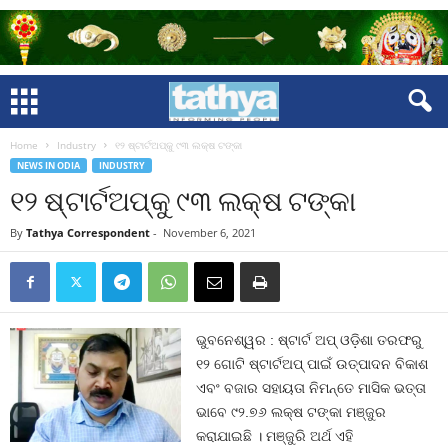
Home
Industry
୧୨ ଷ୍ଟାର୍ଟଅପ୍‌କୁ ୯୩ ଲକ୍ଷ ଟଙ୍କା
NEWS IN ODIA
INDUSTRY
୧୨ ଷ୍ଟାର୍ଟଅପ୍‌କୁ ୯୩ ଲକ୍ଷ ଟଙ୍କା
By
Tathya Correspondent
-
November 6, 2021
ଭୁବନେଶ୍ୱର : ଷ୍ଟାର୍ଟ ଅପ୍‌ ଓଡ଼ିଶା ତରଫରୁ
୧୨ ଗୋଟି ଷ୍ଟାର୍ଟଅପ୍‌ ପାଇଁ ଉତ୍ପାଦନ ବିକାଶ
ଏବଂ ବଜାର ସହାୟତା ନିମନ୍ତେ ମାସିକ ଭତ୍ତା
ଭାବେ ୯୨.୭୬ ଲକ୍ଷ ଟଙ୍କା ମଞ୍ଜୁର
କରାଯାଇଛି । ମଞ୍ଜୁରି ଅର୍ଥ ଏହି