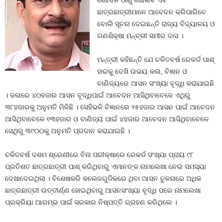
ସେହିଦିନ ଠାରୁ ଖୋଲିବ ଏବଂ
ଛାତ୍ରଛାତ୍ରୀମାନେ ଆବେଦନ କରିପାରିବେ
ବୋଲି ସୂଚନା ଦେଇଛନ୍ତି ରାଜ୍ୟ ବିଦ୍ୟାଳୟ ଓ
ଗଣଶିକ୍ଷା ମନ୍ତ୍ରୀ ସମୀର ଦାସ ।
ମନ୍ତ୍ରୀ କହିଛନ୍ତି ଯେ ଚଳିତବର୍ଷ ରେକର୍ଡ ପାଶ୍‍
ହାରକୁ ଦେଖି ଉଭୟ କଳା, ବିଜ୍ଞାନ ଓ
ବାଣିଜ୍ୟରେ ଆସନ ସଂଖ୍ୟା ବୃଦ୍ଧି କରାଯାଇଛି
। କଳାରେ ୪୦ହଜାର ଆସନ ବୃଦ୍ଧିପାଇଁ ଆବେଦନ ଆସିଥିବାବେଳେ ଏଥିରୁ
୩୮ହଜାରକୁ ଅନୁମତି ମିଳିଛି । ସେହିଭଳି ବିଜ୍ଞାନରେ ୨୫ହଜାର ଆସନ ପାଇଁ ଆବେଦନ
ଆସିଥିବାବେଳେ ୧୩ହଜାର ଓ ବାଣିଜ୍ୟ ପାଇଁ ୪ହଜାର ଆବେଦନ ଆସିଥିବାବେଳେ
ସେଥିରୁ ୩୯୦୦କୁ ଅନୁମତି ପ୍ରଦାନ କରାଯାଇଛି ।
ଚଳିତବର୍ଷ ଦଶମ ଶ୍ରେଣୀରେ ବିନା ପରୀକ୍ଷାରେ ରେକର୍ଡ ସଂଖ୍ୟା ପ୍ରାୟ ୯୮
ପ୍ରତିଶତ ଛାତ୍ରଛାତ୍ରୀ ପାଶ୍‍ କରିଥିବାରୁ ଏମାନଙ୍କ ନାମଲେଖା ନେଇ ସମସ୍ୟା
ଦେଖାଦେଇଥିଲା । ବିଶେଷକରି କଲେଜଗୁଡିକରେ ଥିବା ଆସନ ତୁଳନାରେ ଅଧିକ
ଛାତ୍ରଛାତ୍ରୀ ଉତ୍ତୀର୍ଣ୍ଣ ହୋଇଥିବାରୁ ଆସନସଂଖ୍ୟା ବୃଦ୍ଧି ପରେ ନାମଲେଖା
ପ୍ରକ୍ରିୟା ଆରମ୍ଭ ପାଇଁ ସରକାର ନିଷ୍ପତ୍ତି ଗ୍ରହଣ କରିଥିଲେ ।