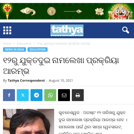
Home
Education
୧୨ରୁ ଯୁକ୍ତଦୁଇ ନାମଲେଖା ପ୍ରକ୍ରିୟା ଆରମ୍ଭ
NEWS IN ODIA
EDUCATION
୧୨ରୁ ଯୁକ୍ତଦୁଇ ନାମଲେଖା ପ୍ରକ୍ରିୟା
ଆରମ୍ଭ
By
Tathya Correspondent
-
August 10, 2021
ଭୁବନେଶ୍ୱର : ଅଗଷ୍ଟ ୧୨ ତାରିଖରୁ ଯୁକ୍ତ
ଦୁଇ ନାମଲେଖା ପ୍ରକ୍ରିୟା ଆରମ୍ଭ ହେବ ।
ନାମଲେଖା ପାଇଁ ଥିବା ସାମ୍‍ସ ୱେବସାଇଟ୍‍