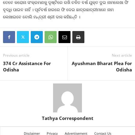
ତେବେ କରୋନା ସଂକ୍ରମଣକୁ ଦୃଷ୍ଟିରେ ରଖି ଚଳିତ ବର୍ଷ ଯୁକ୍ତ ଦୁଇ ନାମଲେଖା ଫି
ବୃଦ୍ଧି ପାଇବ ନାହିଁ । ପୂର୍ବବର୍ଷ ହାରରେ ଫି ଦେଇ ଛାତ୍ରଛାତ୍ରୀମାନେ ନାମ
ଲେଖାଇବେ ବୋଲି ମନ୍ତ୍ରୀ ଶ୍ରୀ ଦାସ କହିଛନ୍ତି ।
Previous article
Next article
374 Cr Assistance For
Ayushman Bharat Plea For
Odisha
Odisha
Tathya Correspondent
Disclaimer
Privacy
Advertisement
Contact Us