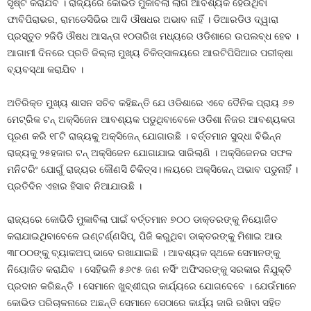
ସୃଷ୍ଟି କରାଯିବ । ରାଜ୍ୟରେ କୋଭିଡ ମୁକାବିଲା ଲାଗି ଆବଶ୍ୟକ ହେଉଥିବା
ଫାବିପିରାଭର, ରାମଡେସିଭିର ଆଦି ଔଷଧର ଅଭାବ ନାହିଁ । ଡିଆରଡିଓ ଦ୍ୱାରା
ପ୍ରସ୍ତୁତ ୨ଜିଡି ଔଷଧ ଆସନ୍ତା ୧୦ତାରିଖ ମଧ୍ୟରେ ଓଡିଶାରେ ଉପଲବ୍ଧ ହେବ ।
ଆଗାମୀ ଦିନରେ ପ୍ରତି ଜିଲ୍ଲା ମୁଖ୍ୟ ଚିକିତ୍ସାଳୟରେ ଆରଟିପିସିଆର ପରୀକ୍ଷା
ବ୍ୟବସ୍ଥା କରାଯିବ ।
ଅତିରିକ୍ତ ମୁଖ୍ୟ ଶାସନ ସଚିବ କହିଛନ୍ତି ଯେ ଓଡିଶାରେ ଏବେ ଦୈନିକ ପ୍ରାୟ ୬୭
ମେଟ୍ରିକ ଟନ୍‍ ଅକ୍ସିଜେନ ଆବଶ୍ୟକ ପଡୁଥିବାବେଳେ ଓଡିଶା ନିଜର ଆବଶ୍ୟକତା
ପୂରଣ କରି ୧୮ଟି ରାଜ୍ୟକୁ ଅକ୍ସିଜେନ୍‍ ଯୋଗାଉଛି । ବର୍ତ୍ତମାନ ସୁଦ୍ଧା ବିଭିନ୍ନ
ରାଜ୍ୟକୁ ୨୫ହଜାର ଟନ୍‍ ଅକ୍ସିଜେନ ଯୋଗାଯାଇ ସାରିଲାଣି । ଅକ୍ସିଜେନର ସଫଳ
ମନିଟରିଂ ଯୋଗୁଁ ରାଜ୍ୟର କୌଣସି ଚିକିତ୍ସ।।ଳୟରେ ଅକ୍ସିଜେନ୍‍ ଅଭାବ ପଡୁନାହିଁ ।
ପ୍ରତିଦିନ ଏହାର ହିସାବ ନିଆଯାଉଛି ।
ରାଜ୍ୟରେ କୋଭିଡି ମୁକାବିଲା ପାଇଁ ବର୍ତ୍ତମାନ ୭୦୦ ଡାକ୍ତରଙ୍କୁ ନିୟୋଜିତ
କରାଯାଇଥିବାବେଳେ ଇଣ୍ଟର୍ଣ୍ଣସିପ୍‍, ପିଜି କରୁଥିବା ଡାକ୍ତରଙ୍କୁ ମିଶାଇ ଆଉ
୩୮୦୦ଙ୍କୁ ବ୍ୟାକଅପ୍‍ ଭାବେ ରଖାଯାଇଛି । ଆବଶ୍ୟକ ସ୍ଥଳେ ସେମାନଙ୍କୁ
ନିୟୋଜିତ କରାଯିବ । ସେହିଭଳି ୫୬୯୫ ଜଣ ନର୍ସିଂ ଅଫିସରଙ୍କୁ ସରକାର ନିଯୁକ୍ତି
ପ୍ରଦାନ କରିଛନ୍ତି । ସେମାନେ ଖୁବ୍‍ଶୀଘ୍ର କାର୍ଯ୍ୟରେ ଯୋଗଦେବେ । ଯେଉଁମାନେ
କୋଭିଡ ପରିଚାଳନାରେ ଅଛନ୍ତି ସେମାନେ ସେଠାରେ କାର୍ଯ୍ୟ ଜାରି ରଖିବା ସହିତ