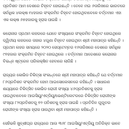
ପ୍ରତିଶତ ଆମ ଦେଶରେ ଚିହ୍ନଟ ହୋଇଛନ୍ତି । ତେବେ ମଇ ୬ତାରିଖରେ ଭାରତରେ
ସର୍ବାଧିକ ୪ଲକ୍ଷ ୧୪ହଜାର ସଂକ୍ରମିତ ଚିହ୍ନଟ ହୋଇଥିବାବେଳେ ବର୍ତ୍ତମାନ ଏହା
ଏକ ଲକ୍ଷ ୬୫ହଜାରକୁ ହ୍ରାସ ପାଇଛି ।
କରୋନାର ପ୍ରଥମ ଲହରରେ ଯେତେ ସଂଖ୍ୟାରେ ସଂକ୍ରମିତ ଚିହ୍ନଟ ହୋଇଥିଲେ
ଦ୍ୱିତୀୟ ଲହରରେ ତାହାର ୪ଗୁଣା ଚିହ୍ନଟ ହୋଇଥିବା ଶ୍ରୀ ମହାପାତ୍ର କହିଛନ୍ତି ।
ପ୍ରଥମ ଲହର ସମୟରେ ୨୦୨୦ ସେପ୍ଟେମ୍ବର ୧୬ତାରିଖରେ ଦେଶରେ ସର୍ବାଧିକ
୯୭ହଜାର ସଂକ୍ରମିତ ଚିହ୍ନଟ ହୋଇଥିଲେ । ବର୍ତ୍ତମାନ ଆଦେଶରେ କରୋନାର
ବିଭନ୍ନ ଷ୍ଟ୍ରେନ ପରିଲକ୍ଷିତ ହେବାରେ ଲାଗିଛି ।
ରାଜ୍ୟର କୋଭିଡ ଚିକିତ୍ସା ସଂକାନ୍ତରେ ଶ୍ରୀ ମହାପାତ୍ର କହିଛନ୍ତି ଯେ ବର୍ତ୍ତମାନ
୮୬ପ୍ରତିଶତ ସଂକ୍ରମିତ ହୋମ ଆଇସୋଲେସନରେ ରହିଛନ୍ତି । ସାଧାରଣ
ଶଯ୍ୟାରେ ଚିକିତ୍ସିତ କୋଭିଡ ରୋଗୀ ସଂଖ୍ୟା ୪୬ପ୍ରତିଶତକୁ ହ୍ରାସ
ପାଇଥିବାବେଳେ ଆଇସିୟୁ/ଏଚ୍‍ଡିୟୁ/ଭେଣ୍ଟିଲେଟରରେ ଚିକିତ୍ସିତ ରୋଗୀଙ୍କ
ସଂଖ୍ୟା ୮୨ପ୍ରତିଶତରୁ ୭୨ ପତିଶତକୁ ହ୍ରାସ ପାଇଛି । ପ୍ରତିଦିନ ଗୁରୁତର
ରୋଗୀଙ୍କ ସଂଖ୍ୟା ହ୍ରାସ ପାଉଥିବା ଶ୍ରୀ ମହାପାତ୍ର କହିଛନ୍ତି ।
ସେହିଭଳି ଖୁବ୍‍ଶୀଘ୍ର ରାଜ୍ୟରେ ଆଉ ୩୬୮ ଆଇସିୟୁ/ଏଚ୍‍ଡିୟୁ ଅତିରିକ୍ତ ଭାବେ