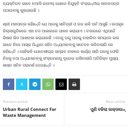
ବ୍ୟକ୍ତିଗତ ଭାବେ ନଆସି ଇମେଲ୍‍ ଯୋଗେ ନିଯୁକ୍ତି ସଂକ୍ରାନ୍ତୀୟ କାଗଜପତ୍ର
ପଠାଇବାକୁ କୁହାଯାଇଛି ।
ଶ୍ରୀ ମହାପାତ୍ର କହିଛନ୍ତି ଯେ ଆଗକୁ ସାବିତ୍ରୀ ଓ ରଜ ଭଳି ପର୍ବ ଆସୁଛି । ଉପକୂଳ
ଜିଲ୍ଲାଗୁଡିକରେ ଏହା ବଡ ଆକାରରେ ପାଳନ କରାଯାଏ । ବଜାରରେ ଏଥିପାଇଁ
ଭିଷଣ ଭିଡ ଆଶଙ୍କା କରାଯାଉଛି । ତେଣୁ ଘରୁ ପଦାକୁ ବାହାରିବା ସମୟରେ ଭଲ
ଭାବେ ନିଜେ ମାସ୍କ ପିନ୍ଧିବା ସହିତ ଅନ୍ୟମାନଙ୍କୁ ସଚେତନ କରିବାଲାଗି ସେ
କହିଛନ୍ତି । ସେହିଭଳି ଯେତେଶୀଘ୍ର ସମ୍ଭବ ବାହାରେ କାର୍ଯ୍ୟ ସାରି ଘରକୁ ଫେରି
ନିଜକୁ ତଥା ଅନ୍ୟମାନଙ୍କୁ ସଂକ୍ରମଣରୁ ଦୂରେଇ ରଖିବାଲାଗି ଅତିରିକ୍ତ ମୁଖ୍ୟ
ଶାସନ ସଚିବ ପରାମର୍ଶ ଦେଇଛନ୍ତି ।
Previous article
Next article
Urban Rural Connect For
ପୁଣି ବଢିଲା ଲକ୍‍ଡାଉନ୍‍
Waste Management