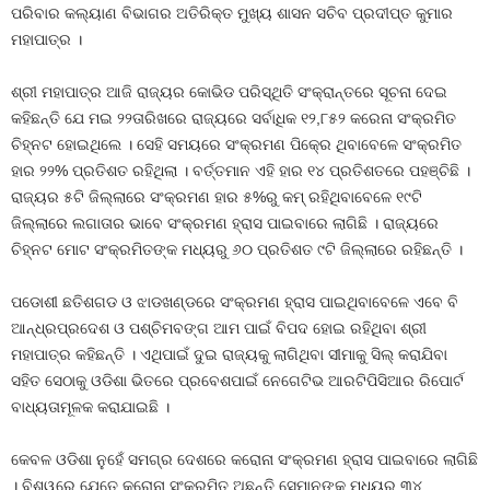
ପରିବାର କଲ୍ୟାଣ ବିଭାଗର ଅତିରିକ୍ତ ମୁଖ୍ୟ ଶାସନ ସଚିବ ପ୍ରଦୀପ୍ତ କୁମାର
ମହାପାତ୍ର ।
ଶ୍ରୀ ମହାପାତ୍ର ଆଜି ରାଜ୍ୟର କୋଭିଡ ପରିସ୍ଥିତି ସଂକ୍ରାନ୍ତରେ ସୂଚନା ଦେଇ
କହିଛନ୍ତି ଯେ ମଇ ୨୨ତାରିଖରେ ରାଜ୍ୟରେ ସର୍ବାଧିକ ୧୨,୮୫୨ କରେନା ସଂକ୍ରମିତ
ଚିହ୍ନଟ ହୋଇଥିଲେ । ସେହି ସମୟରେ ସଂକ୍ରମଣ ପିକ୍‍ରେ ଥିବାବେଳେ ସଂକ୍ରମିତ
ହାର ୨୨% ପ୍ରତିଶତ ରହିଥିଲା । ବର୍ତ୍ତମାନ ଏହି ହାର ୧୪ ପ୍ରତିଶତରେ ପହଞ୍ଚିଛି ।
ରାଜ୍ୟର ୫ଟି ଜିଲ୍ଲାରେ ସଂକ୍ରମଣ ହାର ୫%ରୁ କମ୍‍ ରହିଥିବାବେଳେ ୧୯ଟି
ଜିଲ୍ଲାରେ ଲଗାତାର ଭାବେ ସଂକ୍ରମଣ ହ୍ରାସ ପାଇବାରେ ଲାଗିଛି । ରାଜ୍ୟରେ
ଚିହ୍ନଟ ମୋଟ ସଂକ୍ରମିତଙ୍କ ମଧ୍ୟରୁ ୬୦ ପ୍ରତିଶତ ୯ଟି ଜିଲ୍ଲାରେ ରହିଛନ୍ତି ।
ପଡୋଶୀ ଛତିଶଗଡ ଓ ଝାଡଖଣ୍ଡରେ ସଂକ୍ରମଣ ହ୍ରାସ ପାଇଥିବାବେଳେ ଏବେ ବି
ଆନ୍ଧ୍ରପ୍ରଦେଶ ଓ ପଶ୍ଚିମବଙ୍ଗ ଆମ ପାଇଁ ବିପଦ ହୋଇ ରହିଥିବା ଶ୍ରୀ
ମହାପାତ୍ର କହିଛନ୍ତି । ଏଥିପାଇଁ ଦୁଇ ରାଜ୍ୟକୁ ଲାଗିଥିବା ସୀମାକୁ ସିଲ୍‍ କରାଯିବା
ସହିତ ସେଠାକୁ ଓଡିଶା ଭିତରେ ପ୍ରବେଶପାଇଁ ନେଗେଟିଭ ଆରଟିପିସିଆର ରିପୋର୍ଟ
ବାଧ୍ୟତାମୂଳକ କରାଯାଇଛି ।
କେବଳ ଓଡିଶା ନୁହେଁ ସମଗ୍ର ଦେଶରେ କରୋନା ସଂକ୍ରମଣ ହ୍ରାସ ପାଇବାରେ ଲାଗିଛି
। ବିଶ୍ୱରେ ଯେତେ କରୋନା ସଂକ୍ରମିତ ଅଛନ୍ତି ସେମାନଙ୍କ ମଧ୍ୟରୁ ୩୪