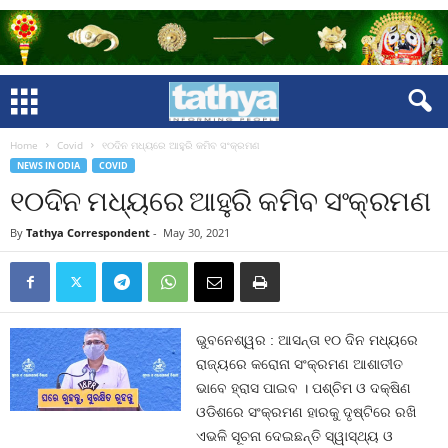
Home
Covid
୧୦ଦିନ ମଧ୍ୟରେ ଆହୁରି କମିବ ସଂକ୍ରମଣ
NEWS IN ODIA
COVID
୧୦ଦିନ ମଧ୍ୟରେ ଆହୁରି କମିବ ସଂକ୍ରମଣ
By
Tathya Correspondent
-
May 30, 2021
ଭୁବନେଶ୍ୱର : ଆସନ୍ତା ୧୦ ଦିନ ମଧ୍ୟରେ
ରାଜ୍ୟରେ କରୋନା ସଂକ୍ରମଣ ଆଶାତୀତ
ଭାବେ ହ୍ରାସ ପାଇବ । ପଶ୍ଚିମ ଓ ଦକ୍ଷିଣ
ଓଡିଶରେ ସଂକ୍ରମଣ ହାରକୁ ଦୃଷ୍ଟିରେ ରଖି
ଏଭଳି ସୂଚନା ଦେଇଛନ୍ତି ସ୍ୱାସ୍ଥ୍ୟ ଓ