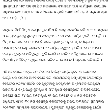
ମାଧ୍ୟମରେ ୪.୨ ଲକ୍ଷ ପରିବାର ପାଖକୁ ପହଞ୍ଚାଇ ସେମାନଙ୍କୁ ଉଜୁଡ଼ା ଜଙ୍ଗଲର
ପୁନରୁଦ୍ଧାର ଏବଂ ଅବକ୍ଷୟିତ ଜଙ୍ଗଲର ସଂରକ୍ଷଣ ଆଦି କାର୍ଯ୍ୟରେ ନିୟୋଜିତ
କରାଯାଇ ସେମାନଙ୍କ ଜୀବନଜୀବିକାରେ ଉନ୍ନତି ଅଣାଯାଉଛି ବୋଲି ମନ୍ତ୍ରୀ ଶ୍ରୀ
ଅମାତ କହିଛନ୍ତି ।
ଜଙ୍ଗଲ ନିଆଁ କିମ୍ବା ବନ୍ୟଜନ୍ତୁ-ମଣିଷ ବିବାଦକୁ ପ୍ରଶମିତ କରିବା ଅବା ଜଙ୍ଗଲ
ଓ ବନ୍ୟଜନ୍ତୁଙ୍କୁ ସୁରକ୍ଷା ଓ ସଂରକ୍ଷଣ ଦେବା ସହଜ କାର୍ଯ୍ୟ ନୁହେଁ । ସମନ୍ୱିତ ଓ
ନିଷ୍ଠାପର ଭାବରେ ଜଙ୍ଗଲ ବିଭାଗର କ୍ଷେତ୍ର ଅଧିକାରୀ, କର୍ମଚାରୀ ଓ
ଗ୍ରାମାଞ୍ଚଳର ସେ୍ୱଚ୍ଛାସେବୀମାନେ କାର୍ଯ୍ୟ କରୁଥିବାରୁ ଓଡ଼ିଶାରେ ଜଙ୍ଗଲ ଓ
ବନ୍ୟଜନ୍ତୁଙ୍କର ଅଭିବୃଦ୍ଧି ଘଟୁଛି ବୋଲି ସମ୍ମାନିତ ଅତିଥି ଭାବେ ଯୋଗଦେଇ
ବିଭାଗୀୟ ଅତିରିକ୍ତ ମୁଖ୍ୟ ଶାସନ ସଚିବ ଡ. ମୋନା ଶର୍ମା ପ୍ରକାଶ କରିଛନ୍ତି ।
ଏହି ଅବସରରେ ରାଜ୍ୟ ବନ ବିଭାଗର ବିଭିନ୍ନ କାର୍ଯ୍ୟକ୍ରମ ଓ ଯୋଜନାର
କାର୍ଯ୍ୟଧାରା ଉପରେ ଆଲୋକପାତ କରି ‘ହାଇଲାଇଟସ୍‌ ଅଫ୍‌ ଓଡ଼ିଶା ଫରେଷ୍ଟି୍ର
ସେକଫର-୨୦୨୩’ ଶୀର୍ଷକ ଏକ ପୁସ୍ତିକାକୁ ଅତିଥିମାନେ ଉନ୍ମୋଚିତ କରିଥିଲେ ।
ଜଙ୍ଗଲ ଓ ବନ୍ୟଜନ୍ତୁ ସୁରକ୍ଷା ଓ ସଂରକ୍ଷଣ କ୍ଷେତ୍ରରେ ଉଲ୍ଲେଖନୀୟ
ଅବଦାନ ପାଇଁ ୨୪ ଜଣ ବନରକ୍ଷୀ, ୧୧ ଜଣ ବନପାଳ ଓ ୪ ଜଣ ବନାଞ୍ଚଳ
ଅଧିକାରୀ, ମୋଟ ୩୯ ଜଣ କ୍ଷେତ୍ର କର୍ମଚାରୀଙ୍କୁ ରାଜ୍ୟ ବନୀକରଣ ପୁରସ୍କାର
୨୦୨୩ରେ ସମ୍ମାନିତ କରାଯାଇଥିଲା । ପୁରସ୍କାର ସ୍ୱରୂପ ସେମାନଙ୍କୁ ଆର୍ଥିକ