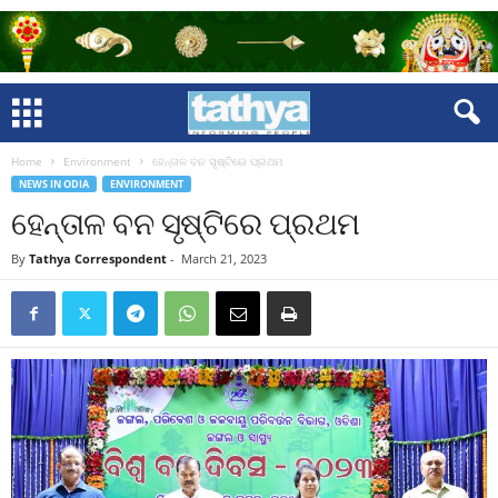
Home
Environment
ହେନ୍ତାଳ ବନ ସୃଷ୍ଟିରେ ପ୍ରଥମ
NEWS IN ODIA
ENVIRONMENT
ହେନ୍ତାଳ ବନ ସୃଷ୍ଟିରେ ପ୍ରଥମ
By
Tathya Correspondent
-
March 21, 2023