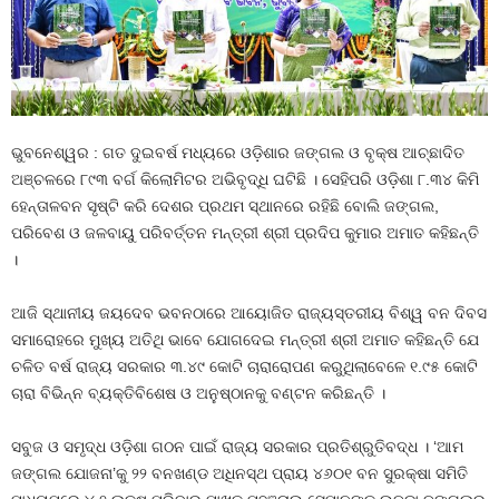
ଭୁବନେଶ୍ୱର : ଗତ ଦୁଇବର୍ଷ ମଧ୍ୟରେ ଓଡ଼ିଶାର ଜଙ୍ଗଲ ଓ ବୃକ୍ଷ ଆଚ୍ଛାଦିତ
ଅଞ୍ଚଳରେ ୮୯୩ ବର୍ଗ କିଲୋମିଟର ଅଭିବୃଦ୍ଧି ଘଟିଛି । ସେହିପରି ଓଡ଼ିଶା ୮.୩୪ କିମି
ହେନ୍ତାଳବନ ସୃଷ୍ଟି କରି ଦେଶର ପ୍ରଥମ ସ୍ଥାନରେ ରହିଛି ବୋଲି ଜଙ୍ଗଲ,
ପରିବେଶ ଓ ଜଳବାୟୁ ପରିବର୍ତ୍ତନ ମନ୍ତ୍ରୀ ଶ୍ରୀ ପ୍ରଦିପ କୁମାର ଅମାତ କହିଛନ୍ତି
।
ଆଜି ସ୍ଥାନୀୟ ଜୟଦେବ ଭବନଠାରେ ଆୟୋଜିତ ରାଜ୍ୟସ୍ତରୀୟ ବିଶ୍ୱ ବନ ଦିବସ
ସମାରୋହରେ ମୁଖ୍ୟ ଅତିଥି ଭାବେ ଯୋଗଦେଇ ମନ୍ତ୍ରୀ ଶ୍ରୀ ଅମାତ କହିଛନ୍ତି ଯେ
ଚଳିତ ବର୍ଷ ରାଜ୍ୟ ସରକାର ୩.୪୯ କୋଟି ଚାରାରୋପଣ କରୁଥିଲାବେଳେ ୧.୯୫ କୋଟି
ଚାରା ବିଭିନ୍ନ ବ୍ୟକ୍ତିବିଶେଷ ଓ ଅନୁଷ୍ଠାନକୁ ବଣ୍ଟନ କରିଛନ୍ତି ।
ସବୁଜ ଓ ସମୃଦ୍ଧ ଓଡ଼ିଶା ଗଠନ ପାଇଁ ରାଜ୍ୟ ସରକାର ପ୍ରତିଶ୍ରୁତିବଦ୍ଧ । ‘ଆମ
ଜଙ୍ଗଲ ଯୋଜନା’କୁ ୨୨ ବନଖଣ୍ଡ ଅଧିନସ୍ଥ ପ୍ରାୟ ୪୬୦୧ ବନ ସୁରକ୍ଷା ସମିତି