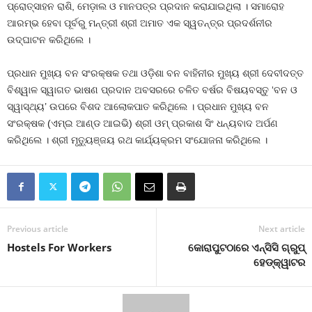
ପ୍ରୋତ୍ସାହନ ରାଶି, ମେଡ଼ାଲ ଓ ମାନପତ୍ର ପ୍ରଦାନ କରାଯାଇଥିଲା । ସମାରୋହ
ଆରମ୍ଭ ହେବା ପୂର୍ବରୁ ମନ୍ତ୍ରୀ ଶ୍ରୀ ଅମାତ ଏକ ସ୍ୱତନ୍ତ୍ର ପ୍ରଦର୍ଶନୀର
ଉଦ୍‌ଘାଟନ କରିଥିଲେ ।
ପ୍ରଧାନ ମୁଖ୍ୟ ବନ ସଂରକ୍ଷକ ତଥା ଓଡ଼ିଶା ବନ ବାହିନୀର ମୁଖ୍ୟ ଶ୍ରୀ ଦେବୀଦତ୍ତ
ବିଶ୍ୱାଳ ସ୍ୱାଗତ ଭାଷଣ ପ୍ରଦାନ ଅବସରରେ ଚଳିତ ବର୍ଷର ବିଷୟବସ୍ତୁ ‘ବନ ଓ
ସ୍ୱାସ୍ଥ୍ୟ’ ଉପରେ ବିଶଦ ଆଲୋକପାତ କରିଥିଲେ । ପ୍ରଧାନ ମୁଖ୍ୟ ବନ
ସଂରକ୍ଷକ (ଏମ୍‌ଇ ଆଣ୍ଡ ଆଇଭି) ଶ୍ରୀ ଓମ୍‌ ପ୍ରକାଶ ସିଂ ଧନ୍ୟବାଦ ଅର୍ପଣ
କରିଥିଲେ । ଶ୍ରୀ ମୃତୁ୍ୟଞ୍ଜୟ ରଥ କାର୍ଯ୍ୟକ୍ରମ ସଂଯୋଜନା କରିଥିଲେ ।
Previous article
Next article
Hostels For Workers
କୋରାପୁଟଠାରେ ଏନ୍‌ସିସି ଗ୍ରୁପ୍‌
ହେଡ୍‌କ୍ୱାଟର