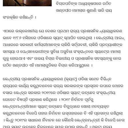
ବିଚାରପତିଙ୍କ ଅଧ୍ୟକ୍ଷତାରେ ଗଠିତ
ଖଣ୍ଡପୀଠ ମାମଲାର ଶୁଣାଣି ସାରି ରାୟ
ସଂରକ୍ଷିତ ରଖିଛନ୍ତି ।
ଏଠାରେ ଉଲ୍ଲେଖନୀୟ ଯେ ଦେଶର ପ୍ରଥମ ରାଜ୍ୟ ପ୍ରଶାସନିକ ନ୍ୟାୟାଧିକରଣ
ଭାବେ ୧୯୮୬ ମସିହାରେ ଓଡିଶାରେ ସ୍ୟାଟ୍‍ ସ୍ଥାପିତ ହୋଇଥିଲା । କେନ୍ଦ୍ରୀୟ ଆଇନ୍‍
ଆଧାରରେ ସରକାରୀ କର୍ମଚାରୀମାନଙ୍କ ଚାକିରି ସର୍ତ୍ତାବଳୀ, ଚାକିରି ପ୍ରତ୍ୟାଶୀଙ୍କ
ସମସ୍ୟା ଓ ପେନ୍‍ସନଭୋଗୀଙ୍କ ସୁବିଧା ଅସୁବିଧା ସଂକ୍ରାନ୍ତରେ ସ୍ୟାଟ୍‍ରେ ମାମଲା
ରୁଜୁ ହୋଇଥାଏ ଏବଂ ଉଭୟ ବିଚାର ବିଭାଗୀୟ ଓ ପ୍ରଶାସନିକ ସଦସ୍ୟଙ୍କୁ ନେଇ
ଗଠିତ ଖଣ୍ଡପୀଠ ଏହି ମାମଲାଗୁଡିକର ବିଚାର କରିଆସୁଥିଲେ ।
କେନ୍ଦ୍ରୀୟ ପ୍ରଶାସନିକ ନ୍ୟାୟାଧିକରଣ (କ୍ୟାଟ୍‍) ଓଡିଶା ସମେତ ବିିଭିନ୍ନ
ରାଜ୍ୟରେ କାର୍ଯ୍ୟ କରୁଥିବାବେଳେ ରାଜ୍ୟ ସରକାରଙ୍କ ପ୍ରସ୍ତାବ ଉପରେ ମୋହର
ବସାଇ କେନ୍ଦ୍ର ସରକାର ୨୦୧୯ରେ ଓଡିଶାର ସ୍ୟାଟ୍‍ ଉଚ୍ଛେଦ ସଂକ୍ରାନ୍ତୀୟ
ଗେଜେଟ ବିଜ୍ଞପ୍ତି ପ୍ରକାଶ କରିଥିଲେ । ୨୦୧୯ ନିର୍ବାଚନ ପୂର୍ବରୁ
କେନ୍ଦ୍ରମନ୍ତ୍ରୀମାନେ ସ୍ୟାଟ୍‍ ଉଚ୍ଛେଦ ବିରୁଦ୍ଧରେ ଖୋଲା ମତବ୍ୟକ୍ତ
କରୁଥିବାବେଳେ ବିଜେପି ତାହାର ନିର୍ବାଚନ ଇସ୍ତାହାରରେ ବି ଏହି ପ୍ରସଙ୍ଗ ରଖିଥିଲା
। କିନ୍ତୁ ୨୦୧୯ର ସାଧାରଣ ର୍ନିବାଚନ ରେ କୌଣସି କେନ୍ଦ୍ରମନ୍ତ୍ରୀ କି ବିଜେପି ନେତା
ଆଉ ସ୍ୟାଟ୍‍ ଉଚ୍ଛେଦ ବିରୁଦ୍ଧରେ ସ୍ୱର ଉଠାଉ ନାହାନ୍ତି । ଓଲଟା ରାଜ୍ୟ