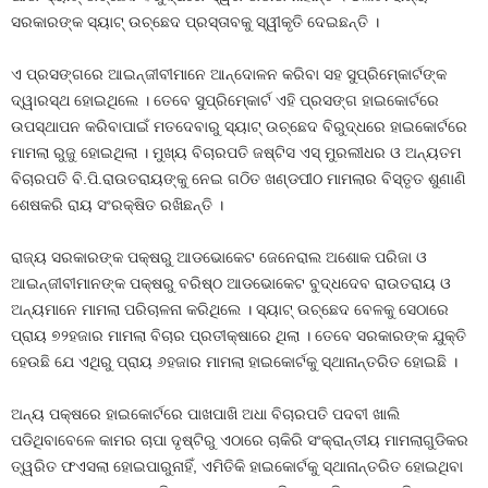
ସରକାରଙ୍କ ସ୍ୟାଟ୍‍ ଉଚ୍ଛେଦ ପ୍ରସ୍ତାବକୁ ସ୍ୱୀକୃତି ଦେଇଛନ୍ତି ।
ଏ ପ୍ରସଙ୍ଗରେ ଆଇନ୍‍ଜୀବୀମାନେ ଆନ୍ଦୋଳନ କରିବା ସହ ସୁପ୍ରିମ୍‍କୋର୍ଟଙ୍କ
ଦ୍ୱାରସ୍ଥ ହୋଇଥିଲେ । ତେବେ ସୁପ୍ରିମ୍‍କୋର୍ଟ ଏହି ପ୍ରସଙ୍ଗ ହାଇକୋର୍ଟରେ
ଉପସ୍ଥାପନ କରିବାପାଇଁ ମତଦେବାରୁ ସ୍ୟାଟ୍‍ ଉଚ୍ଛେଦ ବିରୁଦ୍ଧରେ ହାଇକୋର୍ଟରେ
ମାମଲା ରୁଜୁ ହୋଇଥିଲା । ମୁଖ୍ୟ ବିଚାରପତି ଜଷ୍ଟିସ ଏସ୍‍ ମୁରଲୀଧର ଓ ଅନ୍ୟତମ
ବିଚାରପତି ବି.ପି.ରାଉତରାୟଙ୍କୁ ନେଇ ଗଠିତ ଖଣ୍ଡପୀଠ ମାମଲାର ବିସ୍ତୃତ ଶୁଣାଣି
ଶେଷକରି ରାୟ ସଂରକ୍ଷିତ ରଖିଛନ୍ତି ।
ରାଜ୍ୟ ସରକାରଙ୍କ ପକ୍ଷରୁ ଆଡଭୋକେଟ ଜେନେରାଲ ଅଶୋକ ପରିଜା ଓ
ଆଇନ୍‍ଜୀବୀମାନଙ୍କ ପକ୍ଷରୁ ବରିଷ୍ଠ ଆଡଭୋକେଟ ବୁଦ୍ଧଦେବ ରାଉତରାୟ ଓ
ଅନ୍ୟମାନେ ମାମଲା ପରିଚାଳନା କରିଥିଲେ । ସ୍ୟାଟ୍‍ ଉଚ୍ଛେଦ ବେଳକୁ ସେଠାରେ
ପ୍ରାୟ ୭୨ହଜାର ମାମଲା ବିଚାର ପ୍ରତୀକ୍ଷାରେ ଥିଲା । ତେବେ ସରକାରଙ୍କ ଯୁକ୍ତି
ହେଉଛି ଯେ ଏଥିରୁ ପ୍ରାୟ ୬ହଜାର ମାମଲା ହାଇକୋର୍ଟକୁ ସ୍ଥାନାନ୍ତରିତ ହୋଇଛି ।
ଅନ୍ୟ ପକ୍ଷରେ ହାଇକୋର୍ଟରେ ପାଖପାଖି ଅଧା ବିଚାରପତି ପଦବୀ ଖାଲି
ପଡିଥିବାବେଳେ କାମର ଚାପା ଦୃଷ୍ଟିରୁ ଏଠାରେ ଚାକିରି ସଂକ୍ରାନ୍ତୀୟ ମାମଲାଗୁଡିକର
ତ୍ୱରିତ ଫଏସଲା ହୋଇପାରୁନାହିଁ, ଏମିତିକି ହାଇକୋର୍ଟକୁ ସ୍ଥାନାନ୍ତରିତ ହୋଇଥିବା