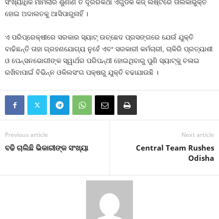
ସଂଖ୍ୟାଧିକ ମାମଲାର ଶୁଣାଣି ତ ଦୂରରକଥା ଏଗୁଡିକ କଜ୍‍ ଲିଷ୍ଟରେ ତାଲିକାଭୁକ୍ତ
ହୋଇ ଅଦାଲତକୁ ଆସିପାରୁନାହିଁ ।
ଏ ପରିପ୍ରେକ୍ଷୀରେ ସରକାର ସ୍ୟାଟ୍‍ ଉଚ୍ଛେଦ ପ୍ରସଙ୍ଗରେ ଯେଉଁ ଯୁକ୍ତି
ବାଢିଛନ୍ତି ତାହା ଗ୍ରହଣଯୋଗ୍ୟ ନୁହେଁ ଏବଂ ସରକାରୀ କର୍ମଚାରୀ, ଚାକିରି ପ୍ରତ୍ୟାଶୀ
ଓ ପେନ୍‍ସନଭୋଗୀଙ୍କ ସ୍ୱାର୍ଥର ପରିପନ୍ଥୀ ହୋଇଥିବାରୁ ପୁଣି ସ୍ୟାଟ୍‍କୁ ଚଳାଇ
ରଖିବାପାଇଁ ବିଭିନ୍ନ ଓକିଲସଂଗ ପକ୍ଷରୁ ଯୁକ୍ତି ବଢାଯାଉଛି ।
Previous article
Next article
ବଢି ଚାଲିଛି ଭିକାରୀଙ୍କ ସଂଖ୍ୟା
Central Team Rushes
Odisha