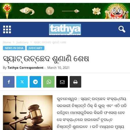
Home
Judiciary
ସ୍ୟାଟ୍‍ ଉଚ୍ଛେଦ ଶୁଣାଣି ଶେଷ
NEWS IN ODIA
JUDICIARY
ସ୍ୟାଟ୍‍ ଉଚ୍ଛେଦ ଶୁଣାଣି ଶେଷ
By
Tathya Correspondent
-
March 10, 2021
ଭୁବନେଶ୍ୱର : ସ୍ୟାଟ୍‍ ଉଚ୍ଛେଦ ସଂକ୍ରାନ୍ତୀୟ
ସରକାରୀ ନିଷ୍ପତ୍ତି ଠିକ୍‍ କି ଭୁଲ୍‍ ଏବଂ ଏଠି ପଡି
ରହିଥିବା ମାମଲାଗୁଡିକର କିଭଳି ଫଏସଲା ହେବ
ସେ ସଂକ୍ରାନ୍ତରେ ହାଇକୋର୍ଟ ଚୂଡାନ୍ତ
ନିଷ୍ପତ୍ତି ଶୁଣାଇବେ । ଇତି ମଧ୍ୟରେ ମୁଖ୍ୟ