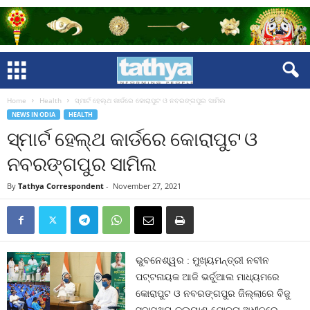
Home
Health
ସ୍ମାର୍ଟ ହେଲ୍‌ଥ କାର୍ଡରେ କୋରାପୁଟ ଓ ନବରଙ୍ଗପୁର ସାମିଲ
NEWS IN ODIA
HEALTH
ସ୍ମାର୍ଟ ହେଲ୍‌ଥ କାର୍ଡରେ କୋରାପୁଟ ଓ
ନବରଙ୍ଗପୁର ସାମିଲ
By
Tathya Correspondent
-
November 27, 2021
ଭୁବନେଶ୍ୱର : ମୁଖ୍ୟମନ୍ତ୍ରୀ ନବୀନ
ପଟ୍ଟନାୟକ ଆଜି ଭର୍ଚୁଆଲ ମାଧ୍ୟମରେ
କୋରାପୁଟ ଓ ନବରଙ୍ଗପୁର ଜିଲ୍ଲାରେ ବିଜୁ