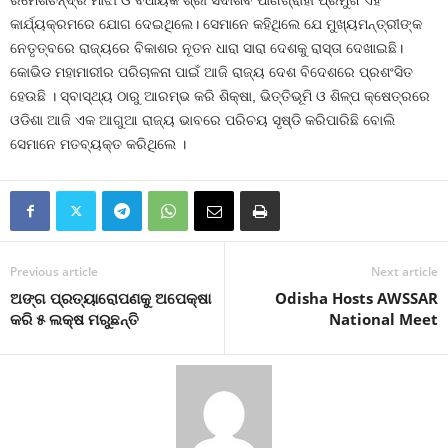
ରମେଶଚନ୍ଦ୍ର ମାଝୀ ଓ ବିଧାୟକ ଶ୍ରୀ ସଦାଶିବ ପାଣିଗ୍ରାହୀ ପ୍ରମୁଖ ଏହି
କାର୍ଯ୍ୟକ୍ରମରେ ଯୋଗ ଦେଇଥିଲେ। ସେମାନେ କହିଥିଲେ ଯେ ମୁଖ୍ୟମନ୍ତ୍ରୀଙ୍କ
ନେତୃତ୍ବରେ ରାଜ୍ୟରେ ବିକାଶର ନୂତନ ଧାରା ସାରା ଦେଶକୁ ରାସ୍ତା ଦେଖାଇଛି।
କୋଭିଡ ମହାମାରୀର ପରିଚାଳନା ପାଇଁ ଆଜି ରାଜ୍ୟ ଦେଶ ବିଦେଶରେ ପ୍ରଶଂସିତ
ହେଉଛି । ସ୍ବାସ୍ଥ୍ୟ ଠାରୁ ଆରମ୍ଭ କରି ଶିକ୍ଷା, ଭିତ୍ତିଭୂମି ଓ ଶିଳ୍ପ କ୍ଷେତ୍ରରେ
ଓଡିଶା ଆଜି ଏକ ଆଗୁଆ ରାଜ୍ୟ ଭାବରେ ପରିଚୟ ସୃଷ୍ଡି କରିପାରିଛି ବୋଲି
ସେମାନେ ମତବ୍ୟକ୍ତ କରିଥିଲେ ।
Previous article
Next article
ଅଙ୍ଗ ପ୍ରତ୍ୟାରୋପଣକୁ ଅପେକ୍ଷା
Odisha Hosts AWSSAR
କରି ୫ ଲକ୍ଷ ମରୁଛନ୍ତି
National Meet