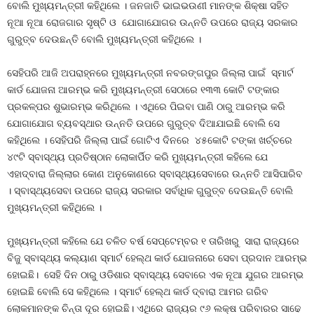
ବୋଲି ମୁଖ୍ୟମନ୍ତ୍ରୀ କହିଥିଲେ । ଜନଜାତି ଭାଇଭଉଣୀ ମାନଙ୍କ ଶିକ୍ଷା ସହିତ
ନୂଆ ନୂଆ ରୋଜଗାର ସୃଷ୍ଟି ଓ ଯୋଗାଯୋଗର ଉନ୍ନତି ଉପରେ ରାଜ୍ୟ ସରକାର
ଗୁରୁତ୍ବ ଦେଉଛନ୍ତି ବୋଲି ମୁଖ୍ୟମନ୍ତ୍ରୀ କହିଥିଲେ ।
ସେହିପରି ଆଜି ଅପରାହ୍ନରେ ମୁଖ୍ୟମନ୍ତ୍ରୀ ନବରଙ୍ଗପୁର ଜିଲ୍ଲା ପାଇଁ ସ୍ମାର୍ଟ
କାର୍ଡ ଯୋଜନା ଆରମ୍ଭ କରି ମୁଖ୍ୟମନ୍ତ୍ରୀ ସେଠାରେ ୧୩୩ କୋଟି ଟଙ୍କାର
ପ୍ରକଳ୍ପର ଶୁଭାରମ୍ଭ କରିଥିଲେ । ଏଥିରେ ପିଇବା ପାଣି ଠାରୁ ଆରମ୍ଭ କରି
ଯୋଗାଯୋଗ ବ୍ୟବସ୍ଥାର ଉନ୍ନତି ଉପରେ ଗୁରୁତ୍ବ ଦିଆଯାଇଛି ବୋଲି ସେ
କହିଥିଲେ । ସେହିପରି ଜିଲ୍ଲା ପାଇଁ ଗୋଟିଏ ଦିନରେ ୪୫କୋଟି ଟଙ୍କା ଖର୍ଚ୍ଚରେ
୪୯ଟି ସ୍ବାସ୍ଥ୍ୟ ପ୍ରତିଷ୍ଠାନ ଲୋକାର୍ପିତ କରି ମୁଖ୍ୟମନ୍ତ୍ରୀ କହିଲେ ଯେ
ଏହାଦ୍ବାରା ଜିଲ୍ଲାର କୋଣ ଅନୁକୋଣରେ ସ୍ବାସ୍ଥ୍ୟସେବାରେ ଉନ୍ନତି ଆସିପାରିବ
। ସ୍ବାସ୍ଥ୍ୟସେବା ଉପରେ ରାଜ୍ୟ ସରକାର ସର୍ବାଧିକ ଗୁରୁତ୍ବ ଦେଉଛନ୍ତି ବୋଲି
ମୁଖ୍ୟମନ୍ତ୍ରୀ କହିଥିଲେ ।
ମୁଖ୍ୟମନ୍ତ୍ରୀ କହିଲେ ଯେ ଚଳିତ ବର୍ଷ ସେପ୍ଟେମ୍ବର ୧ ତାରିଖରୁ ସାରା ରାଜ୍ୟରେ
ବିଜୁ ସ୍ବାସ୍ଥ୍ୟ କଲ୍ୟାଣ ସ୍ମାର୍ଟ ହେଲ୍‌ଥ କାର୍ଡ ଯୋଜନାରେ ସେବା ପ୍ରଦାନ ଆରମ୍ଭ
ହୋଇଛି। ସେହି ଦିନ ଠାରୁ ଓଡିଶାର ସ୍ବାସ୍ଥ୍ୟ ସେବାରେ ଏକ ନୂଆ ଯୁଗର ଆରମ୍ଭ
ହୋଇଛି ବୋଲି ସେ କହିଥିଲେ । ସ୍ମାର୍ଟ ହେଲ୍‌ଥ କାର୍ଡ ଦ୍ବାରା ଆମର ଗରିବ
ଲୋକମାନଙ୍କ ଚିନ୍ତା ଦୂର ହୋଇଛି। ଏଥିରେ ରାଜ୍ୟର ୯୬ ଲକ୍ଷ ପରିବାରର ସାଢେ