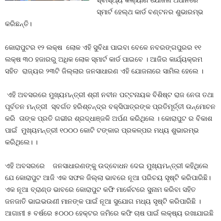
ସ୍ବାସ୍ଥ୍ୟ କଲ୍ୟାଣ ଯୋଜନା ଅଧୀନରେ
ସ୍ମାର୍ଟ ହେଲ୍‌ଥ କାର୍ଡ ବଣ୍ଟନର ଶୁଭାରମ୍ଭ
କରିଛନ୍ତି।
କୋରାପୁଟର ୧୨ ଲକ୍ଷ ଲୋକ ଏହି ସୁବିଧା ପାଇବା ବେଳେ ନବରଙ୍ଗପୁରର ୧୧
ଲକ୍ଷ ୩୦ ହଜାରରୁ ଅଧିକ ଲୋକ ସ୍ମାର୍ଟ କାର୍ଡ ପାଇବେ । ଆଜିର କାର୍ଯ୍ୟକ୍ରମ
ସହିତ ରାଜ୍ୟର ୨୩ଟି ଜିଲ୍ଲାର ଜନସାଧାରଣ ଏହି ଯୋଜନାରେ ସାମିଲ ହେଲେ ।
ଏହି ଅବସରରେ ମୁଖ୍ୟମନ୍ତ୍ରୀ ଶ୍ରୀ ନବୀନ ପଟ୍ଟନାୟକ ବିଶିଷ୍ଟ ରାଜ ନେତା ତଥା
ପୂର୍ବତନ ମନ୍ତ୍ରୀ ସ୍ବର୍ଗତ ହରିଶ୍ଚନ୍ଦ୍ର ବକ୍‌ସିପାତ୍ରଙ୍କ ପ୍ରତିମୂର୍ତ୍ତୀ ଉନ୍ମୋଚନ
କରି ତାଙ୍କ ପ୍ରତି ଗଭୀର ଶ୍ରଦ୍ଧାଞ୍ଜଳି ଅର୍ପଣ କରିଥିଲେ । କୋରାପୁଟ ର ବିକାଶ
ପାଇଁ ମୁଖ୍ୟମନ୍ତ୍ରୀ ୧୦୦୦ କୋଟି ଟଙ୍କାର ପ୍ରକଳ୍ପର ମଧ୍ୟ ଶୁଭାରମ୍ଭ
କରିଥିଲେ। ।
ଏହି ଅବସରରେ ଜନସାଧାରଣଙ୍କୁ ଉଦ୍‌ବୋଧନ ଦେଇ ମୁଖ୍ୟମନ୍ତ୍ରୀ କହିଥିଲେ
ଯେ କୋରାପୁଟ ଆଜି ଏକ ସଫଳ ଜିଲ୍ଲା ଭାବରେ ନୂଆ ପରିଚୟ ସୃଷ୍ଟି କରିପାରିଛି।
ଏକ ନୂଆ ବ୍ରାଣ୍ଡ ଭାବରେ କୋରାପୁଟ କଫି ମାର୍କେଟରେ ସୁନାମ କରିବା ସହିତ
ଜନଜାତି ଭାଇଭଉଣୀ ମାନଙ୍କ ପାଇଁ ନୂଆ ସୁଯୋଗ ମଧ୍ୟ ସୃଷ୍ଟି କରିପାରିଛି ।
ଆଗାମୀ ୫ ବର୍ଷରେ ୫୦୦୦ ହେକ୍ଟର ଜମିରେ କଫି ଚାଷ ପାଇଁ ଲକ୍ଷ୍ୟ ରଖାଯାଇଛି