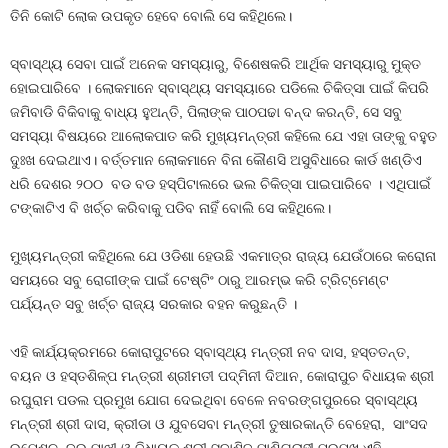
ତିନି କୋଟି ଲୋକ ଉପକୃତ ହେବେ ବୋଲି ସେ କହିଥିଲେ।
ସ୍ବାସ୍ଥ୍ୟ ସେବା ପାଇଁ ଅନେକ ସମସ୍ୟାରୁ, ବିଶେଷକରି ଆର୍ଥିକ ସମସ୍ୟାରୁ ମୁକ୍ତ
ହୋଇପାରିବେ । ଲୋକମାନେ ସ୍ବାସ୍ଥ୍ୟ ସମସ୍ୟାରେ ପଡିଲେ ଚିକିତ୍ସା ପାଇଁ କିପରି
ଜମିବାଡି ବିକିବାକୁ ବାଧ୍ୟ ହୁଅନ୍ତି, ପିଲାଙ୍କ ପାଠପଢା ବନ୍ଦ କରନ୍ତି, ସେ ସବୁ
ସମସ୍ୟା ବିଷୟରେ ଆଲୋକପାତ କରି ମୁଖ୍ୟମନ୍ତ୍ରୀ କହିଲେ ଯେ ଏହା ତାଙ୍କୁ ବହୁତ
ଦୁଃଖ ଦେଇଥାଏ। ବର୍ତ୍ତମାନ ଲୋକମାନେ ବିନା କୌଣସି ଅସୁବିଧାରେ କାର୍ଡ ଖଣ୍ଡିଏ
ଧରି ଦେଶର ୨୦୦ ବଡ ବଡ ହସ୍‌ପିଟାଲରେ ଭଲ ଚିକିତ୍ସା ପାଇପାରିବେ । ଏଥିପାଇଁ
ଟଙ୍କାଟିଏ ବି ଖର୍ଚ୍ଚ କରିବାକୁ ପଡିବ ନାହିଁ ବୋଲି ସେ କହିଥିଲେ।
ମୁଖ୍ୟମନ୍ତ୍ରୀ କହିଥିଲେ ଯେ ଓଡିଶା ହେଉଛି ଏକମାତ୍ର ରାଜ୍ୟ ଯେଉଁଠାରେ କରୋନା
ସମୟରେ ସବୁ ରୋଗୀଙ୍କ ପାଇଁ ଟେଷ୍ଟିଂ ଠାରୁ ଆରମ୍ଭ କରି ଟ୍ରିଟ୍‌ମେଣ୍ଟ
ପର୍ଯ୍ୟନ୍ତ ସବୁ ଖର୍ଚ୍ଚ ରାଜ୍ୟ ସରକାର ବହନ କରୁଛନ୍ତି ।
ଏହି କାର୍ଯ୍ୟକ୍ରମରେ କୋରାପୁଟରେ ସ୍ବାସ୍ଥ୍ୟ ମନ୍ତ୍ରୀ ନବ ଦାସ, ହସ୍ତତନ୍ତ,
ବୟନ ଓ ହସ୍ତଶିଳ୍ପ ମନ୍ତ୍ରୀ ଶ୍ରୀମତୀ ପଦ୍ମିନୀ ଦିଆନ, କୋରାପୁଚ ବିଧାୟକ ଶ୍ରୀ
ରଘୁରାମ ପଡଲ ପ୍ରମୁଖ ଯୋଗ ଦେଇଥିବା ବେଳେ ନବରଙ୍ଗପୁରରେ ସ୍ବାସ୍ଥ୍ୟ
ମନ୍ତ୍ରୀ ଶ୍ରୀ ଦାସ, କ୍ରୀଡା ଓ ଯୁବସେବା ମନ୍ତ୍ରୀ ତୁଷାରକାନ୍ତି ବେହେରା, ସାଂସଦ