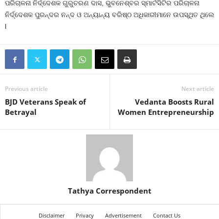
ପରିଚାଳନା ନିର୍ଦ୍ଦେଶକ ଗୁରୁଚରଣ ଦାସ, ଭୁବନେଶ୍ବର ସ୍ମାର୍ଟସିଟିର ପରିଚାଳନା
ନିର୍ଦ୍ଦେଶକ ପୁରନ୍ଦର ନନ୍ଦ ଓ ଅନ୍ୟାନ୍ୟ ବରିଷ୍ଠ ଅଧିକାରୀମାନେ ଉପସ୍ଥିତ ଥିଲେ
l
Previous article
Next article
BJD Veterans Speak of
Vedanta Boosts Rural
Betrayal
Women Entrepreneurship
Tathya Correspondent
Disclaimer
Privacy
Advertisement
Contact Us