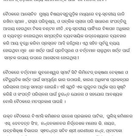
ବୈଠକରେ ଆଲୋଚିତ ମୁଖ୍ୟ ବିଷୟବସ୍ତୁଗୁଡ଼ିକ ମଧ୍ୟରେ ବହୁ-ସ୍ତରୀୟ ଗାଡି
ରଖିବା ସ୍ଥାନ , ରାସ୍ତା ପରିଦୃଶ୍ୟ, ଓ ପବ୍ଲିକ ପ୍ଲାଜା ପରି ସାଧାରଣ ସଂପତ୍ତିରୁ
ଆଦାୟ ହେଉଥିବା ଟିକସ ବଣ୍ଟନ ନୀତି ,ବହୁ-ସ୍ତରୀୟ ପାର୍କିଂରେ ବିଜ୍ଞାପନ ଅଧିକାର
ଓ ବ୍ୟବହୃତ ନହୋଇଥିବା ସମ୍ପତ୍ତିର ବ୍ୟବସାୟିକ ଉଦ୍ଦେଶ୍ୟରେ ବ୍ୟବହାର
କରି ଆୟ ବୃଦ୍ଧି କରିବା ପ୍ରସ୍ତାବ ଆଦି ରହିଥିଲା। ଏଥି ସହିତ ପୂର୍ବରୁ ବ୍ୟୟ
ହୋଇଥିବା ମୂଳ ଧନ ଖର୍ଚ୍ଚ ପାଇଁ ପ୍ରତିପୂରଣ ଓ ବର୍ତ୍ତମାନ ଚାଲୁଥିବା ଖର୍ଚ୍ଚ ପାଇଁ
ସମ୍ବଳ ଉପାୟ ଉପରେ ଆଲୋଚନା ହୋଇଥିଲା l
ବୈଠକରେ ବର୍ତ୍ତମାନ ଭୁବନେଶ୍ୱର ସ୍ମାର୍ଟ ସିଟି ଲିମିଟେଡ୍ ରକ୍ଷଣା ବେକ୍ଷଣ ଓ
ବୈଦ୍ୟୁତିକ ଖର୍ଚ୍ଚ ପାଇଁ ସମ୍ପୂର୍ଣ୍ଣ ଭାର ଉଠାଉଛି, କାରଣ ଅଧିକାଂଶ ପ୍ରକଳ୍ପର
ପରିଚାଳନା ଅବଧି ସମାପ୍ତ ହୋଇଛି। ଏହି ସ୍ଥିତି ଏକ ଗୁରୁତର ଆର୍ଥିକ ଚାପ ସୃଷ୍ଟି
କରିଛି ଓ ସଂପତ୍ତି ପରିଚାଳନା ପାଇଁ ତୁରନ୍ତ ଯୋଜନା ଓ ସହଯୋଗ ଆବଶ୍ୟକ
ବୋଲି ବୈଠକରେ ମତପ୍ରକାଶ ପାଇଛି ।
ଉକ୍ତ ବୈଠକରେ ବିଏମସି କମିଶନର ରାଜେଶ ପ୍ରଭାକର ପାଟିଲ, ପୁଲିସ୍‍ କମିଶନର
ଏସ୍. ଦେବଦତ୍ତ ସିଂହ, ନନ୍ଦନକାନନର ନିର୍ଦ୍ଦେଶକ ମନୋଜ ଭି. ନାୟର,
ଉଚ୍ଚଶିକ୍ଷା ବିଭାଗର ସ୍ଵତନ୍ତ୍ର ସଚିବ ଶ୍ରୀ ଧରଣୀଧର ନନ୍ଦ, ଓ୍ବାଟକୋ