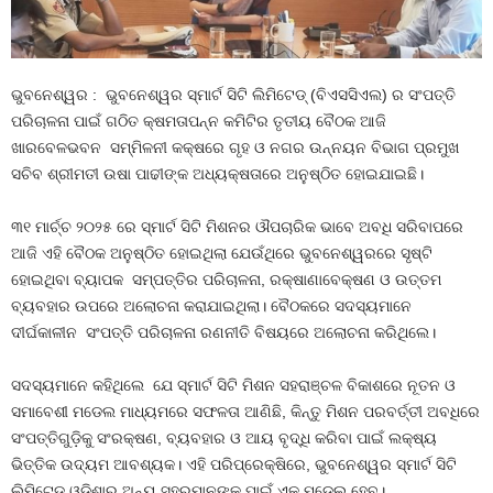
ଭୁବନେଶ୍ୱର : ଭୁବନେଶ୍ୱର ସ୍ମାର୍ଟ ସିଟି ଲିମିଟେଡ୍‌ (ବିଏସସିଏଲ) ର ସଂପତ୍ତି
ପରିଚାଳନା ପାଇଁ ଗଠିତ କ୍ଷମତାପନ୍ନ କମିଟିର ତୃତୀୟ ବୈଠକ ଆଜି
ଖାରବେଳଭବନ ସମ୍ମିଳନୀ କକ୍ଷରେ ଗୃହ ଓ ନଗର ଉନ୍ନୟନ ବିଭାଗ ପ୍ରମୁଖ
ସଚିବ ଶ୍ରୀମତୀ ଉଷା ପାଢୀଙ୍କ ଅଧ୍ୟକ୍ଷତାରେ ଅନୁଷ୍ଠିତ ହୋଇଯାଇଛି।
୩୧ ମାର୍ଚ୍ଚ ୨୦୨୫ ରେ ସ୍ମାର୍ଟ ସିଟି ମିଶନର ଔପଚାରିକ ଭାବେ ଅବଧି ସରିବାପରେ
ଆଜି ଏହି ବୈଠକ ଅନୁଷ୍ଠିତ ହୋଇଥିଲା ଯେଉଁଥିରେ ଭୁବନେଶ୍ୱରରେ ସୃଷ୍ଟି
ହୋଇଥିବା ବ୍ୟାପକ ସମ୍ପତ୍ତିର ପରିଚାଳନା, ରକ୍ଷାଣାବେକ୍ଷଣ ଓ ଉତ୍ତମ
ବ୍ୟବହାର ଉପରେ ଅଲୋଚନା କରାଯାଇଥିଲା। ବୈଠକରେ ସଦସ୍ୟମାନେ
ଦୀର୍ଘକାଳୀନ ସଂପତ୍ତି ପରିଚାଳନା ରଣନୀତି ବିଷୟରେ ଅଲୋଚନା କରିଥିଲେ।
ସଦସ୍ୟମାନେ କହିଥିଲେ ଯେ ସ୍ମାର୍ଟ ସିଟି ମିଶନ ସହରାଞ୍ଚଳ ବିକାଶରେ ନୂତନ ଓ
ସମାବେଶୀ ମଡେଲ ମାଧ୍ୟମରେ ସଫଳତା ଆଣିଛି, କିନ୍ତୁ ମିଶନ ପରବର୍ତ୍ତୀ ଅବଧିରେ
ସଂପତ୍ତିଗୁଡ଼ିକୁ ସଂରକ୍ଷଣ, ବ୍ୟବହାର ଓ ଆୟ ବୃଦ୍ଧି କରିବା ପାଇଁ ଲକ୍ଷ୍ୟ
ଭିତ୍ତିକ ଉଦ୍ୟମ ଆବଶ୍ୟକ। ଏହି ପରିପ୍ରେକ୍ଷିରେ, ଭୁବନେଶ୍ୱର ସ୍ମାର୍ଟ ସିଟି
ଲିମିଟେଡ୍ ଓଡ଼ିଶାର ଅନ୍ୟ ସହରମାନଙ୍କ ପାଇଁ ଏକ ମଡେଲ ହେବ।