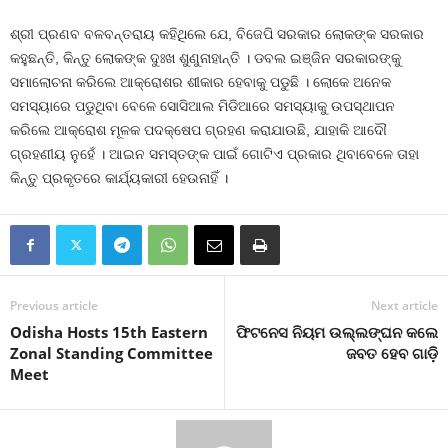
ଶ୍ରୀ ପ୍ରଣବ ବଳବନ୍ତରାୟ କହିଥିଲେ ଯେ, ବିଜେପି ସରକାର ଲୋକଙ୍କ ସରକାର
କହୁଛନ୍ତି, କିନ୍ତୁ ଲୋକଙ୍କ ଦୁଃଖ ଶୁଣୁନାହାନ୍ତି । ଡବଲ ଇଞ୍ଜିନ ସରକାରଙ୍କୁ
ସମାଲୋଚନା କରିଲେ ଆକ୍ରୋଶର ଶୀକାର ହେବାକୁ ପଡୁଛି । ଲୋକେ ଅନେକ
ସମସ୍ୟାରେ ପଡୁଥିବା ବେଳେ ସୋସିଆଲ ମିଡିଆରେ ସମସ୍ୟାକୁ ଉପସ୍ଥାପନ
କରିଲେ ଆକ୍ରୋଶ ମୂଳକ ପଦକ୍ଷେପ ଗ୍ରହଣ କରାଯାଉଛି, ଯାହାକି ଆଦୌ
ଗ୍ରହଣୀୟ ନୁହେଁ । ଆଇନ ସମସ୍ତଙ୍କ ପାଇଁ ଗୋଟିଏ ପ୍ରକାର ଥିବାବେଳେ ତାହା
କିନ୍ତୁ ପ୍ରକୃତରେ କାର୍ଯ୍ୟକାରୀ ହେଉନାହିଁ ।
Previous article
Next article
Odisha Hosts 15th Eastern
ଫିଟନେସ ନିୟମ ଉଲ୍ଲଙ୍ଘନ କଲେ
Zonal Standing Committee
ଜବତ ହେବ ଗାଡ଼ି
Meet