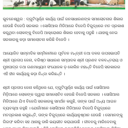
ଭୁବନେଶ୍ୱର : ତ୍ରୁଟିପୂର୍ଣ୍ଣ କାର୍ଯ୍ୟ ପାଇଁ ଜନସାଧାରଣଙ୍କ ସମାଲୋଚନାର ଶିକାର
ହେଉଛି ବିଜେପି ସରକାର । ସୋସିଆଲ ମିଡିଆରେ ବିଜେପି ବିରୁଦ୍ଧରେ ମତ ପ୍ରକାଶ
କରୁଥିବା ଲୋକଙ୍କୁ ବିଜେପି ଆକ୍ରୋଶର ଶିକାର ହେବାକୁ ପଡୁଛି । ଯାହାକୁ ନେଇ
ସରକାରକୁ କଡ଼ା ସମାଲୋଚନା କରିଛି ବିଜେଡି ।
ଆୟୋଜିତ ସାମ୍ବାଦିକ ସମ୍ମିଳନୀରେ ପୂର୍ବତନ ମନ୍ତ୍ରୀ ତଥା ଦଳର ଉପସଭାପତି
ଶ୍ରୀ ପ୍ରତାପ ଜେନା, ବରିଷ୍ଠ ସାଧାରଣ ସମ୍ପାଦକ ଶ୍ରୀ ପ୍ରଣବ ବଳବନ୍ତରାୟ ଓ
ମୁଖପାତ୍ର ତଥା ଗଣମାଧ୍ୟମ ସଂଯୋଜକ ଡ଼ ଲେଲିନ ମହାନ୍ତି ବିଜେପି ସରକାରର
ଏହି ହୀନ କାର୍ଯ୍ୟକୁ କଡ଼ା ନିନ୍ଦା କରିଛନ୍ତି ।
ଶ୍ରୀ ପ୍ରତାପ ଜେନା କହିଥିଲେ ଯେ, ତ୍ରୁଟିପୂର୍ଣ୍ଣ କାର୍ଯ୍ୟ ପାଇଁ ସୋସିଆଲ
ମିଡ଼ିଆରେ ଲୋକଙ୍କ ଦ୍ୱାରା ସମାଲୋଚିତ ହେଉଛି ବିଜେପି ସରକାର । ସୋସିଆଲ
ମିଡିଆରେ ଯିଏ ବିଜେପି ସରକାରକୁ ସମର୍ଥନ କରୁଛି, ତାଙ୍କ ପାଇଁ ଅନ୍ୟ ଆଇନ
ବ୍ୟବସ୍ଥା ରହୁଛି । ଯେଉଁମାନେ ସୋସିଆଲ ମିଡିଆରେ ବିଜେପି ବିରୁଦ୍ଧରେ
ମତପ୍ରକାଶ କରୁଛନ୍ତି, ତାଙ୍କ ବିରୁଦ୍ଧରେ କାର୍ଯ୍ୟାନୁଷ୍ଠାନ ହେଉଛି । ସେମାନଙ୍କୁ
ଗିରଫ କରିବା ସହ ଥାନାକୁ ଡାକି ଭୟଭୀତ କରାଯାଉଛି । ଜୀବନରୁ ମାରିଦେବାକୁ