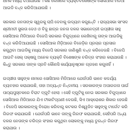
ଧମକ ମଧ୍ୟ ଦିଆଯାଉଛି । କିଛି ଲେଖିଲେ ବ୍ୟକ୍ତିବିଶେଷଙ୍କ ସୋସିଆଲ ମିଡିଆ
ଆଇଡି ବନ୍ଦ କରିଦିଆଯାଉଛି ।
ସରକାର ଜନତାଙ୍କ ସ୍ୱରକୁ ଚାପି ଦେବାକୁ ଉଦ୍ୟମ କରୁଛନ୍ତି । ରାଜ୍ୟସଭା ସାଂସଦ
ଶ୍ରୀମତୀ ସୁଲତା ଦେଓ ଓ ବିଜୁ ଛାତ୍ର ଜନତା ଦଳର ସଭାନେତ୍ରୀ ଇପ୍ସୀତା ସାହୁ
ସୋସିଆଲ ମିଡିଆରେ ବିଜେପି ସରକାର ବିରୁଦ୍ଧରେ ଲେଖିବାରୁ ତାଙ୍କ ଆଇଡିକୁ
ବନ୍ଦ କରିଦିଆଯାଇଛି । ସୋସିଆଲ ମିଡ଼ିଆରେ ବିଜେଡ଼ିର ପ୍ରଚାର ପ୍ରସାର
କରୁଥିବା ଆଇଡିକୁ ମଧ୍ୟ ବିଜେପି ସରକାର ଜାଣିଶୁଣି ବନ୍ଦ କରିଦେଉଛି । ବିଜେପି
ଆଇଟି ସେଲ୍ ପକ୍ଷରୁ ଅନେକ ବ୍ୟକ୍ତି ବିଶେଷଙ୍କ ଚରିତ୍ର ସଂହାର କରାଯାଉଛି ।
କିନ୍ତୁ ସରକାର ତାଙ୍କ ପ୍ରତି କୌଣସି କାର୍ଯ୍ୟାନୁଷ୍ଠାନ ଗ୍ରହଣ କରୁନାହିଁ ।
ଇପ୍ସୀତା ସାହୁଙ୍କ ନାମରେ ସୋସିଆଲ ମିଡିଆରେ ଯେଉଁପରି ଭାବେ କଦର୍ଯ୍ୟ
ବ୍ୟବହାର କରାଯାଉଛି, ତାହା ଅତ୍ୟନ୍ତ ନିନ୍ଦନୀୟ । ସରକାରଙ୍କ ଅପାରଗତା ପାଇଁ
ପାଠ୍ୟପୁସ୍ତକରେ ବିରାଟ ତ୍ରୁଟି ହେଲା । ସେହି ତ୍ରୁଟିକୁ ନେଇ ସରକାର ବିରୁଦ୍ଧରେ
ସୋସିଆଲ ମିଡିଆରେ ଯିଏ ଟୀକାଟିପ୍ପଣୀ ଦେଉଛି, ସିଏ ଆକ୍ରୋଶର ଶିକାର ହେଉଛି
। ବିଜେପି ସରକାରଙ୍କୁ ବିରୋଧ କରିବାରୁ କଟକର ବିଶ୍ୱଜିତ ସାହୁଙ୍କୁ ଟାର୍ଗେଟ କରି
ଗିରଫ କରାଯାଇଛି । ଯେଉଁପରି ଭାବେ ତାଙ୍କୁ ଗିରଫ କରାଯାଇଛି, ସେହିପରି ଅନ୍ୟ
ଦଳର ନେତାଙ୍କ ଚରିତ୍ର ସଂହାର କରୁଥିବା ଲୋକଙ୍କୁ ମଧ୍ୟ ତୁରନ୍ତ ଗିରଫ
କରାଯାଉ ।