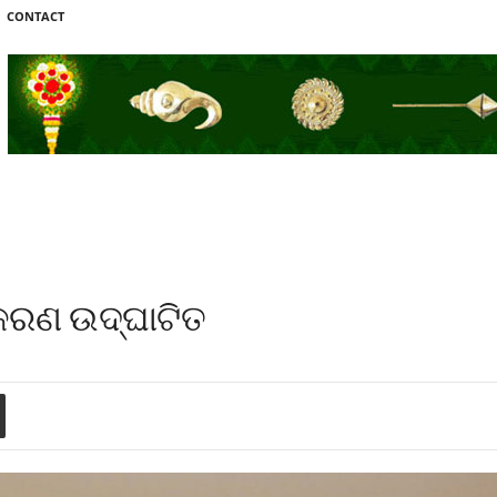
CONTACT
କରଣ ଉଦ୍‌ଘାଟିତ