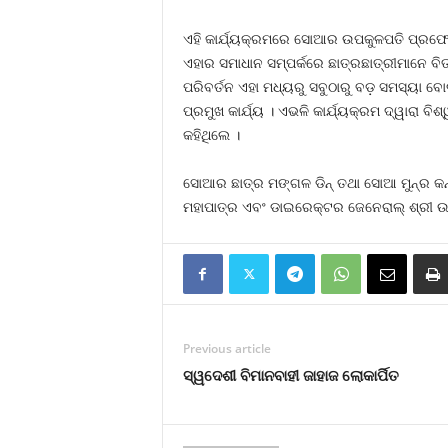
ଏହି କାର୍ଯ୍ୟକ୍ରମରେ ସୋଆର ଉପକୁଳପତି ପ୍ରଫେସର
ଏହାର ସମାଧାନ ସମ୍ପର୍କରେ ଛାତ୍ରଛାତ୍ରୀମାନେ ବି
ପରିବର୍ତନ ଏହା ମଧ୍ୟରୁ ସବୁଠାରୁ ବଡ଼ ସମସ୍ୟା ବୋଲି
ପ୍ରମୁଖ କାର୍ଯ୍ୟ । ଏଭଳି କାର୍ଯ୍ୟକ୍ରମ ଦ୍ୱାର
କହିଥିଲେ ।
ସୋଆର ଛାତ୍ର ମଙ୍ଗଳ ଡିନ୍ ତଥା ସୋଆ ମୁନ୍‌ର କ
ମହାପାତ୍ର ଏବଂ ଡାଇରେକ୍ଟର ଜେନେରାଲ୍ ଶ୍ରୀ ଉମ
Previous article
ସ୍ୱଦେଶୀ ବିମାନବାହୀ ଜାହାଜ ଲୋକାର୍ପିତ