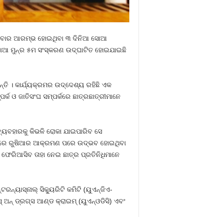
ଶୁକ୍ରବାର ଆରମ୍ଭ ହୋଇଥିବା ୩ ଦିନିଆ ସୋଆ
ସୋଆ ମୁନ୍‌ର ୫ମ ସଂସ୍କରଣ ଉଦ୍‌ଘାଟିତ ହୋଇଯାଇଛି
ତି । କାର୍ଯ୍ୟକ୍ରମର ଉଦ୍ଦେଶ୍ୟ ରହିଛି ଏକ
ର୍କ ଓ ଜାତିସଂଘ ସମ୍ପର୍କରେ ଛାତ୍ରଛାତ୍ରୀମାନେ
ବ୍ୟବହାରକୁ କିଭଳି ରୋକା ଯାଇପାରିବ ସେ
ନ୍ ଉପରେ ରୁଷିଆର ଆକ୍ରମଣ ପରେ ଉଦ୍ଭବ ହୋଇଥିବା
ତି ଫେରିଆସିବ ତାହା ନେଇ ଛାତ୍ର ପ୍ରତିନିଧିମାନେ
୍ୟାସ୍‌ନାଲ୍ ସିକ୍ୟୁରିଟି କମିଟି (ୟୁଏନ୍‌ଜିଏ-
ସ୍ ଅନ୍ ଡ୍ରଗ୍ସ ଆଣ୍ଡ କ୍ରାଇମ୍ (ୟୁଏନ୍‌ଓଡିସି) ଏବଂ