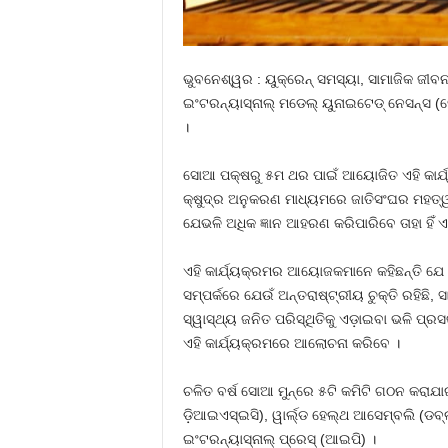
ଭୁବନେଶ୍ୱର : ୟୁକ୍ରେନ୍ ସମସ୍ୟା, ସାମାଜିକ ଜୀବ
ଇଂଟରନ୍ୟାସ୍‌ନାଲ୍ ମଡେଲ୍ ୟୁନାଇଟେଡ୍ ନେସନ୍ସ (
।
ସୋଆ ପକ୍ଷରୁ ୫ମ ଥର ପାଇଁ ଆୟୋଜିତ ଏହି କାର୍ଯ୍
କ୍ଷୁଦ୍ର ଅନୁକରଣ ମାଧ୍ୟମରେ ଜାତିସଂଘର ମହତ୍ୱକୁ 
ଯେଭଳି ଅଧିକ ଜ୍ଞାନ ଆହରଣ କରିପାରିବେ ତାହା ହିଁ ଏ
ଏହି କାର୍ଯ୍ୟକ୍ରମର ଆୟୋଜକମାନେ କହିଛନ୍ତି ଯେ 
ସମ୍ପର୍କରେ ଯେଉଁ ଅନ୍ତରାଷ୍ଟ୍ରୀୟ ଚୁକ୍ତି ରହି
ସ୍ୱାସ୍ଥ୍ୟ ଜନିତ ପରିସ୍ଥିତିକୁ ଏଡ଼ାଇବା ଭଳି ପ୍ରସ
ଏହି କାର୍ଯ୍ୟକ୍ରମରେ ଆଲୋଚନା କରିବେ ।
ଚଳିତ ବର୍ଷ ସୋଆ ମୁନ୍‌ରେ ୫ଟି କମିଟି ଗଠନ କରାଯାଇଛି
ଡ଼ିଆଇଏସ୍‌ଇସି), ୱାର୍ଲ୍ଡ ହେଲ୍‌ଥ ଆସେମ୍ବଲି (ଡବ୍ଲୁଏ
ଇଂଟରନ୍ୟାସ୍‌ନାଲ୍ ପ୍ରେସ୍ (ଆଇପି) ।