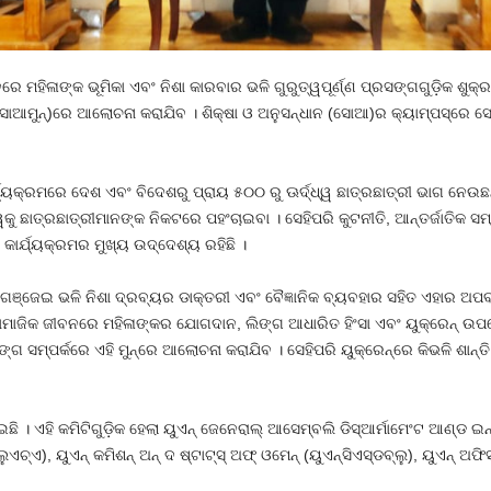
ନରେ ମହିଳାଙ୍କ ଭୂମିକା ଏବଂ ନିଶା କାରବାର ଭଳି ଗୁରୁତ୍ୱପୂର୍ଣ୍ଣ ପ୍ରସଙ୍ଗଗୁଡ଼ିକ 
ସୋଆମୁନ୍‌)ରେ ଆଲୋଚନା କରାଯିବ । ଶିକ୍ଷା ଓ ଅନୁସନ୍ଧାନ (ସୋଆ)ର କ୍ୟାମ୍ପସ୍‌ରେ 
ୟକ୍ରମରେ ଦେଶ ଏବଂ ବିଦେଶରୁ ପ୍ରାୟ ୫୦୦ ରୁ ଊର୍ଦ୍ଧ୍ୱ ଛାତ୍ରଛାତ୍ରୀ ଭାଗ ନେଉଛନ୍
ଛାତ୍ରଛାତ୍ରୀମାନଙ୍କ ନିକଟରେ ପହଂଚାଇବା । ସେହିପରି କୁଟନୀତି, ଆନ୍ତର୍ଜାତିକ ସମ୍ପ
 କାର୍ଯ୍ୟକ୍ରମର ମୁଖ୍ୟ ଉଦ୍ଦେଶ୍ୟ ରହିଛି ।
ଗଞ୍ଜେଇ ଭଳି ନିଶା ଦ୍ରବ୍ୟର ଡାକ୍ତରୀ ଏବଂ ବୈଜ୍ଞାନିକ ବ୍ୟବହାର ସହିତ ଏହାର ଅପ
ଛି, ସାମାଜିକ ଜୀବନରେ ମହିଳାଙ୍କର ଯୋଗଦାନ, ଲିଙ୍ଗ ଆଧାରିତ ହିଂସା ଏବଂ ୟୁକ୍ରେ
ଙ୍ଗ ସମ୍ପର୍କରେ ଏହି ମୁନ୍‌ରେ ଆଲୋଚନା କରାଯିବ । ସେହିପରି ୟୁକ୍ରେନ୍‌ରେ କିଭଳି ଶାନ୍
 । ଏହି କମିଟିଗୁଡ଼ିକ ହେଲା ୟୁଏନ୍ ଜେନେରାଲ୍ ଆସେମ୍ବଲି ଡିସ୍‌ଆର୍ମାମେଂଟ ଆଣ୍ଡ ଇନ୍‌ଟରନ
ଚ୍‌ଏ), ୟୁଏନ୍ କମିଶନ୍ ଅନ୍ ଦ ଷ୍ଟାଟ୍‌ସ୍ ଅଫ୍ ଓମେନ୍ (ୟୁଏନ୍‌ସିଏସ୍‌ଡବ୍ଲୁ), ୟୁଏନ୍ ଅଫି