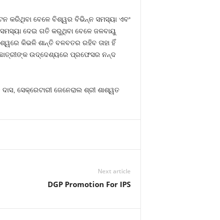
ନ କରିଥିବା ବେଳେ ବିଶ୍ୱର ବିଭିନ୍ନ ସମସ୍ୟା ଏବଂ
କ ସମସ୍ୟା ଦେଇ ଗତି କରୁଥିବା ବେଳେ ଜଳବାୟୁ
ଶ୍ୱରେ କିଭଳି ଶାନ୍ତି ବଳବତର ରହିବ ତାହା ହିଁ
୍ରଛାତ୍ରୀଙ୍କ ଉଦ୍ଦେଶ୍ୟରେ ପ୍ରଫେସର ନନ୍ଦ
 ଦାସ, ସେକ୍ରେଟାରୀ ଜେନେରାଲ ଶ୍ରୀ ଶାଶ୍ୱତ
Next article
DGP Promotion For IPS