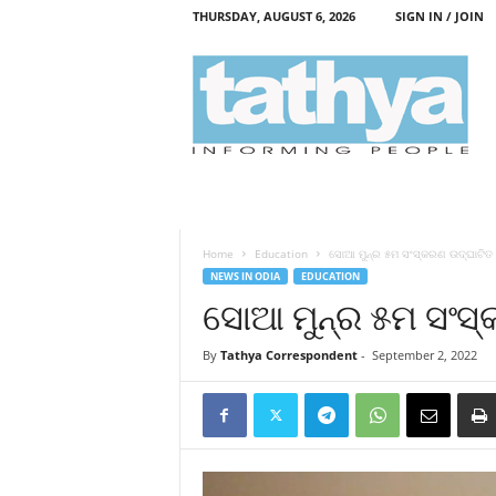
THURSDAY, AUGUST 6, 2026
SIGN IN / JOIN
T
a
t
h
y
a
Home
Education
ସୋଆ ମୁନ୍‌ର ୫ମ ସଂସ୍କରଣ ଉଦ୍‌ଘାଟିତ
NEWS IN ODIA
EDUCATION
ସୋଆ ମୁନ୍‌ର ୫ମ ସଂସ୍
By
Tathya Correspondent
-
September 2, 2022