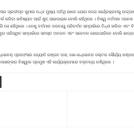
 ପ୍ରଦୀପ୍ତ କୁମାର ନନ୍ଦ ମୁଖ୍ୟ ଅତିଥି ଭାବେ ଯୋଗ ଦେଇ କାର୍ଯ୍ରକ୍ରମକୁ ଉଦ୍‌ଘାଟ
ତର୍କ କରିବା ଭବିଷ୍ୟତ ପାଇଁ ଖୁବ୍ ଲାଭଦାୟକ ବୋଲି କହିଥିଲେ । ବିଶ୍ୱ ବର୍ତମାନ ଅନେ
 ସେ କହିଥିଲେ । ତେଣୁ ବର୍ତମାନ ଜଳବାୟୁ ପରିବର୍ତନ ସମ୍ପର୍କରେ ଚିନ୍ତା କରିବା ଏବଂ ବି
ା ବିଶ୍ୱର ପରିସ୍ଥିତ ସମ୍ପର୍କରେ ସମସ୍ତ ଅବଗତ ଏବଂ ସଚେତନ ହୋଇପାରିବେ ବୋଲି ଛାତ
ନ୍‌ଭେନର୍ ପ୍ରଫେସର ଜ୍ୟୋତି ରଞ୍ଜନ ଦାସ, କୋ-କନ୍‌ଭେନର ଡକ୍ଟର ସୌର୍ଯ୍ୟ ରଞ୍ଜନ
ାଶଙ୍କର ବିଶ୍ୱାଳ ପ୍ରମୁଖ ଏହି କାର୍ଯ୍ୟକ୍ରମରେ ବକ୍ତବ୍ୟ ରଖିଥିଲେ ।