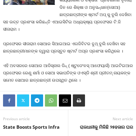
କାର୍ଯ୍ୟଶୈଳୀ ଓ ଦକ୍ଷତା” ପ୍ରଦର୍ଶନୀର ତୃତୀୟ
ଦିନ ରେ ଶିକ୍ଷା ଓ ଅନୁସନ୍ଧାନ(ସୋଆ)
ଛାତ୍ରଛାତ୍ରୀଙ୍କ ଷ୍ଟାର୍ଟ ଅପ୍ କୁ ବୁଲି ଦେଖିବା
ସହ ଉଚ୍ଚ ପ୍ରଶଂସା କରିଛନ୍ତି ଏଆଇସିଟିଇ ଅଧ୍ୟକ୍ଷ୍ୟ ପ୍ରଫେସର ଟି.ଜି
ସୀତାରାମ ।
ପ୍ରଫେସର ସୀତାରାମ ସୋଆର ସିଆଇଆଇ ଏଗଜିବିଟର ବୁଥ୍ ବୁଲି ଦେଖିବା ସହ
ଛାତ୍ରଛାତ୍ରୀମାନଙ୍କ ଦ୍ୱାରା ପ୍ରସ୍ତୁତ ଷ୍ଟାର୍ଟ ଅପ୍‌ର ପ୍ରଶଂସା କରିଥିଲେ ।
ଏହି ଅବସରରେ ସୋଆର ଆଡିସ୍‌ନାଲ ଡିନ୍ ( ଷ୍ଟୁଡେଂନସ୍ ଆଫେୟାର୍ସ) ଆଇଟିଇଆର
ପ୍ରଫେସର ରେଣୁ ଶର୍ମା ଓ ସୋଆ ସଭାପତିଙ୍କ ଓଏସ୍‌ଡି ଶ୍ରୀ ପ୍ରୀତମ୍ ନାୟକଙ୍କ
ସମେତ ସୋଆର ଛାତ୍ରଛାତ୍ରୀ ଉପସ୍ଥିତ ଥିଲେ ।
Previous article
Next article
State Boosts Sports Infra
ରାଜଧାନୀକୁ ମିଳିଛି ୨୫ହଜାର ଘର