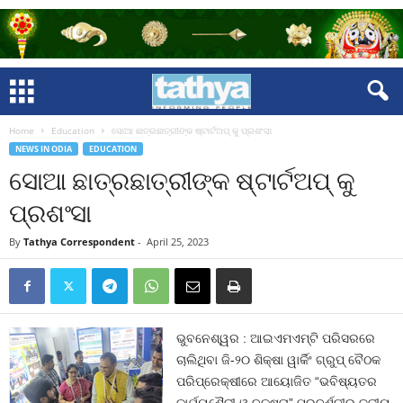
Home
Education
ସୋଆ ଛାତ୍ରଛାତ୍ରୀଙ୍କ ଷ୍ଟାର୍ଟଅପ୍ କୁ ପ୍ରଶଂସା
NEWS IN ODIA
EDUCATION
ସୋଆ ଛାତ୍ରଛାତ୍ରୀଙ୍କ ଷ୍ଟାର୍ଟଅପ୍ କୁ
ପ୍ରଶଂସା
By
Tathya Correspondent
-
April 25, 2023
ଭୁବନେଶ୍ୱର : ଆଇଏମଏମ୍‌ଟି ପରିସରରେ
ଚାଲିଥିବା ଜି-୨୦ ଶିକ୍ଷା ୱାର୍କିଂ ଗ୍ରୁପ୍ ବୈଠକ
ପରିପ୍ରେକ୍ଷୀରେ ଆୟୋଜିତ “ଭବିଷ୍ୟତର