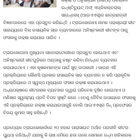
ଶିକ୍ଷା ଓ ଅନୁସନ୍ଧାନ (ସୋଆ) ପରିଚାଳିତ
ଇନ୍‌ଷ୍ଟିଚ୍ୟୁଟ୍ ଅଫ୍ ଏଗ୍ରିକଲ୍‌ଚରାଲ୍
ସାଇନ୍‌ସେସ୍ (ଆଇଏଏସ୍‌)ର ଛାତ୍ରଛାତ୍ରୀ
ବିଜ୍ଞାନଗାରରେ ଏହା ପ୍ରସ୍ତୁତ କରିଛନ୍ତି । ଟ୍ରାଇକୋଗାମା ନାମକ ପରାଶ୍ରୟୀ କୀଟ
ସାହାଯ୍ୟରେ ବିନା ରସାୟନିକ ସାର ବ୍ୟବହାରରେ ଅନିଷ୍ଟକାରୀ କୀଟଙ୍କ ଠାରୁ
ଫସଲକୁ ରକ୍ଷା କରାଯାଇ ପାରିବ ।
ଟ୍ରାଇକୋଗାମା ମୁଖ୍ୟତଃ ଲାବୋରାଟୋରୀରେ ପ୍ରସ୍ତୁତ ହୋଇଥାଏ ଏବଂ
ଅନିଷ୍ଟକାରୀ କୀଟଗୁଡ଼ିକର ଅଣ୍ଡାକୁ ନଷ୍ଟ କରିବା ନିମନ୍ତେ ବ୍ୟବହାର
କରାଯାଇଥାଏ । ଏହା କୃଷକମାନଙ୍କ ପାଇଁ ଖୁବ୍ ଉପକାରୀ । କାରଣ ଏହି
ପ୍ରକ୍ରିୟାରେ କୌଣସି ପ୍ରକାର ରାସାୟନିକ ସାର ବ୍ୟବହାର ନ କରି ପ୍ରାକୃତିକ
ପ୍ରକ୍ରିୟାରେ ଓ ସ୍ୱଳ୍ପ ମୂଲ୍ୟରେ ଫସଲ ରକ୍ଷା କରାଯାଇଥାଏ ।
ଅନ୍ୟପକ୍ଷରେ କୀଟନାଶକ ବ୍ୟବହାର ଦ୍ୱାରା ପରିବେଶ ଦୂଷିତ ହୋଇଥାଏ ଓ
ମଣିଷର ସ୍ୱାସ୍ଥ୍ୟ ପ୍ରତି ବିପଦ ସୃଷ୍ଟି କରେ । ତେଣୁ ଜୈବିକ ଉପାୟରେ ଫସଲକୁ
ଏହି ପ୍ରକ୍ରିୟାରେ ରକ୍ଷା କରାଯାଇପାରୁଛି ବୋଲି ଆଇଏଏସ୍‌ର ଡିନ୍ ପ୍ରଫେସର
ବିଜୟ କୁମାର ସାହୁ କହିଛନ୍ତି ।
ପ୍ରତ୍ୟେକ ଟ୍ରାଇକୋକାର୍ଡରେ ୨୦ ହଜାର ପାରାସାଇଟ ଅର୍ଥାତ ପରଜୀବି କୀଟର
ପ୍ୟୁପା ରହିଥାନ୍ତି ଯାହାକୁ କି ଚାଷ ଜମିରେ ଛଡା ଗଲେ ସେମାନେ ଜନ୍ମ ହାନିକାରକ