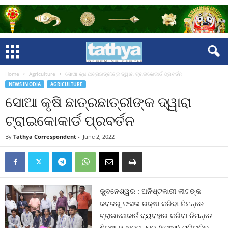
Home
Agriculture
ସୋଆ କୃଷି ଛାତ୍ରଛାତ୍ରୀଙ୍କ ଦ୍ୱାରା ଟ୍ରାଇକୋକାର୍ଡ ପ୍ରବର୍ତନ
NEWS IN ODIA
AGRICULTURE
ସୋଆ କୃଷି ଛାତ୍ରଛାତ୍ରୀଙ୍କ ଦ୍ୱାରା
ଟ୍ରାଇକୋକାର୍ଡ ପ୍ରବର୍ତନ
By
Tathya Correspondent
-
June 2, 2022
ଭୁବନେଶ୍ୱର : ଅନିଷ୍ଟକାରୀ କୀଟଙ୍କ
କବଳରୁ ଫସଲ ରକ୍ଷା କରିବା ନିମନ୍ତେ
ଟ୍ରାଇକୋକାର୍ଡ ବ୍ୟବହାର କରିବା ନିମନ୍ତେ