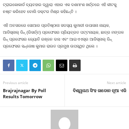
ଟ୍ରାଇକୋକାର୍ଡ ବ୍ୟବହାର ଦ୍ୱାରା ଏହାର ଏକ ଦଶମାଂଶ ଖର୍ଚ୍ଚରେ ଏହି କୀଟକୁ
ନଷ୍ଟ କରିହେବ ବୋଲି ଡକ୍ଟର ମିଶ୍ର କହିଛନ୍ତି ।
ଏହି ଅବସରରେ ସୋଆର ପ୍ରତିଷ୍ଠାତା ସଦସ୍ୟ କୁମାରୀ ଉପାସନା ନାୟକ,
ଆଡିସ୍‌ନାଲ୍ ଡିନ୍ (ରିସର୍ଚ୍ଚ) ପ୍ରଫେସର ପ୍ରିୟବ୍ରତ ପଟ୍ଟନାୟକ, ଛାତ୍ର ମଙ୍ଗଳ
ଡିନ୍ ପ୍ରଫେସର ଜ୍ୟୋତି ରଞ୍ଜନ ଦାସ ଏବଂ ଆଇଏଏସ୍‌ର ଆଡିସ୍‌ନାଲ୍ ଡିନ୍
ପ୍ରଫେସର ସନ୍ତୋଷ କୁମାର ରାଉତ ପ୍ରମୁଖ ଉପସ୍ଥିତ ଥିଲେ ।
Previous article
Next article
Brajrajnagar By Poll
ବିଶ୍ୱନାଥ ସିଂହ ଜାଡୋନ ନୂଆ ଏଜି
Results Tomorrow