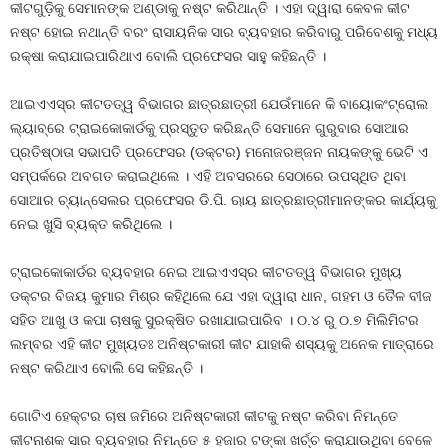
କୀଟଗୁଡ଼ିକୁ ସେମାନଙ୍କ ଅଣ୍ଡାକୁ ନଷ୍ଟ କରିଥାନ୍ତି । ଏହା ଦ୍ୱାରା କେବଳ କୀଟ
ନଷ୍ଟ ହୋଇ ନଥାନ୍ତି ବରଂ ରାସାୟନିକ ସାର ବ୍ୟବହାର କରିବାରୁ ପରିବେଶକୁ ମଧ୍ୟ
ରକ୍ଷା କରାଯାଇପାରିଥାଏ ବୋଲି ପ୍ରଫେସର ସାହୁ କହିଛନ୍ତି ।
ଆଇଏଏସ୍‌ର କୀଟତତ୍ୱ ବିଭାଗର ଛାତ୍ରଛାତ୍ରୀ ଯେଉଁମାନେ କି ବାୟୋକଂଟ୍ରୋଲ
ଲ୍ୟାବ୍‌ରେ ଟ୍ରାଇକୋକାର୍ଡକୁ ପ୍ରସ୍ତୁତ କରିଛନ୍ତି ସେମାନେ ଗୁରୁବାର ସୋଆର
ପ୍ରତିଷ୍ଠାତା ସଭାପତି ପ୍ରଫେସର (ଡକ୍ଟର) ମନୋଜରଞ୍ଜନ ନାୟକଙ୍କୁ ଭେଟି ଏ
ସମ୍ପର୍କରେ ଅବଗତ କରାଇଥିଲେ । ଏହି ଅବସରରେ ସେଠାରେ ଉପସ୍ଥିତ ଥିବା
ସୋଆର ଚ୍ୟାନ୍‌ସେଲର ପ୍ରଫେସର ଡି.ପି. ଋାୟ ଛାତ୍ରଛାତ୍ରୀମାନଙ୍କର କାର୍ଯ୍ୟକୁ
ନେଇ ଖୁସି ବ୍ୟକ୍ତ କରିଥିଲେ ।
ଟ୍ରାଇକୋକାର୍ଡର ବ୍ୟବହାର ନେଇ ଆଇଏଏସ୍‌ର କୀଟତତ୍ୱ ବିଭାଗର ମୁଖ୍ୟ
ଡକ୍ଟର ବିଜୟ କୁମାର ମିଶ୍ର କହିଥିଲେ ଯେ ଏହା ଦ୍ୱାରା ଧାନ, ଗହମ ଓ ତୈଳ ବୀଜ
ସହିତ ଆଖୁ ଓ କପା ଚାଷକୁ ସୁରକ୍ଷିତ ରଖାଯାଇପାରିବ । ୦.୪ ରୁ ୦.୭ ମିଲିମିଟର
ଲମ୍ବର ଏହି କୀଟ ମୁଖ୍ୟତଃ ଅନିଷ୍ଟକାରୀ କୀଟ ଯାହାକି ଶସ୍ୟକୁ ଅନେକ ମାତ୍ରାରେ
ନଷ୍ଟ କରିଥାଏ ବୋଲି ସେ କହିଛନ୍ତି ।
ଗୋଟିଏ ହେକ୍ଟର ଚାଷ ଜମିରେ ଅନିଷ୍ଟକାରୀ କୀଟକୁ ନଷ୍ଟ କରିବା ନିମନ୍ତେ
କୀଟନାଶକ ସାର ବ୍ୟବହାର ନିମନ୍ତେ ୫ ହଜାର ଟଙ୍କା ଖର୍ଚ୍ଚ କରାଯାଉଥିବା ବେଳେ