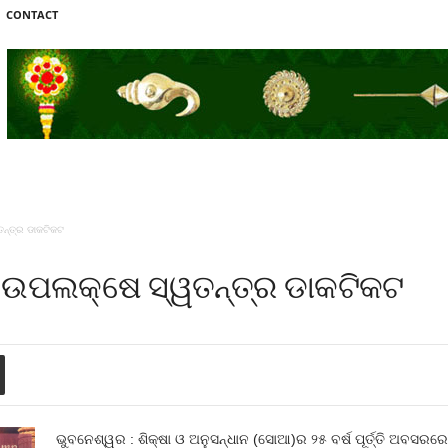
CONTACT
ତନ୍ତ୍ର ଡାକଟିକଟ
ତି ଉପଲକ୍ଷେ ସ୍ୱତନ୍ତ୍ର ଡାକଟିକଟ
ଭୁବନେଶ୍ୱର : ଶିକ୍ଷା ଓ ଅନୁସନ୍ଧାନ (ସୋଆ)ର ୨୫ ବର୍ଷ ପୂର୍ତ୍ତି ଅବସରର