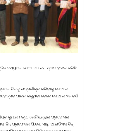
ାଳୟ ଗୁଡିକ ମଧ୍ୟରେ ସୋଆ ୨୦ ତମ ସ୍ଥାନ ହାସଲ କରିଛି
େତ୍ରରେ ନିଜକୁ ଉତ୍ସର୍ଗୀକୃତ କରିବାକୁ ସୋଆର
 ମହୋତ୍ସବ ପାଳନ କରୁଥିବା ବେଳେ ସୋଆର ୨୫ ବର୍ଷ
୍ତ କୁମାର ନନ୍ଦ, ରେଜିଷ୍ଟ୍ରାର ପ୍ରଫେସର
 ଡିନ୍ ପ୍ରଫେସର ପି.କେ. ସାହୁ, ଆଇଡିଏସ୍ ଡିନ୍
ଆଉଟ୍‌ରିଚ୍ ପ୍ରୋଗ୍ରାମ୍ ନିର୍ଦ୍ଦେଶକ ପ୍ରଫେସର