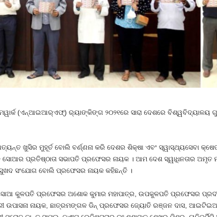
୍ଗ ଫ୍ରେମୱାର୍କ (ଏନ୍‌ଆଇଆର୍‌ଏଫ୍‌) ର‌୍ୟାଙ୍କିଙ୍ଗ ୨୦୨୧ରେ ସାରା ଦେଶରେ ବିଶ୍ୱବିଦ୍ୟ
ୟନ୍ତ ଖୁସିର ମୁହୂର୍ତ ବୋଲି ବର୍ଣ୍ଣନା କରି ଦେଶର ଶିକ୍ଷା ଏବଂ ସ୍ୱାସ୍ଥ୍ୟସେବା କ୍ଷ
ତି ସୋଆର ପ୍ରତିଷ୍ଠାତା ସଭାପତି ପ୍ରଫେସର ନାୟକ । ଆମ ଦେଶ ସ୍ୱାଧିନତାର ଅମୃତ
କ ସୁଖଦ ସଂଯୋଗ ବୋଲି ପ୍ରଫେସର ନାୟକ କହିଛନ୍ତି ।
ୋଆ କୁଳପତି ପ୍ରଫେସର ଅଶୋକ କୁମାର ମହାପାତ୍ର, ଉପକୁଳପତି ପ୍ରଫେସର ପ୍ରଦୀପ
ୁମାରୀ ଉପାସନା ନାୟକ, ଛାତ୍ରମଙ୍ଗଳ ଡିନ୍ ପ୍ରଫେସର ଜ୍ୟୋତି ରଞ୍ଜନ ଦାସ, ଆଇଟିଇଆର୍
 ସରୋଜ କାନ୍ତ ସାମଲ୍‌, ଜଏଂଟ ରେଜିଷ୍ଟ୍ରାର ଡଃ ଶଶାଙ୍କ ଶେଖର ମିଶ୍ର, ୟୁନିଭର୍ସିଟି 