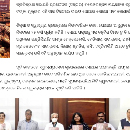
ପ୍ରତିଷ୍ଠାତା ସଭାପତି ପ୍ରଫେସର (ଡକ୍ଟର) ମନୋଜରଞ୍ଜନ ନାୟକଙ୍କ ଦ୍ୱ
ଟଙ୍କା ମୂଲ୍ୟର ଏହି ଡାକ ଟିକଟରେ ଉଭୟ ସୋଆର ଲୋଗୋ ଏବଂ କୋଣାର୍କ ସୂର
ଶିକ୍ଷା ଓ ସ୍ୱାସ୍ଥ୍ୟ କ୍ଷେତ୍ରରେ ନିରବଚ୍ଛିନ୍ନ ସେବା ଯୋଗାଇ ଆସୁଥିବ
ନିକଟରେ ୨୫ ବର୍ଷ ପୂର୍ଣ୍ଣ କରିଛି । ସୋଆ ପକ୍ଷରୁ ଏକ ବହୁବିଧ ଡିମ୍‌ଡ ଟୁ ବି 
ଅଧିନରେ ଇଞ୍ଜିନିୟରିଂ ଆଣ୍ଡ ଟେକ୍ନୋଲୋଜି, ମେଡିକାଲ୍ ସାଇନ୍‌ସେସ୍‌, ଫାର୍ମାସ୍ୟ
ମ୍ୟାନେଜମେଂଟ ସାଇନ୍‌ସେସ୍‌, ଲିଗାଲ୍ ଷ୍ଟଡିଜ୍‌, ନର୍ସିଂ, ହସ୍ପିଟାଲିଟି ଆଣ୍ଡ
ସାଇନ୍‌ସେସ୍ ଭଳି ୯ଟି ଅନୁଷ୍ଠାନ କାର୍ଯ୍ୟ କରୁଛି ।
ପୂର୍ବ ଭାରତରେ ସ୍ୱାସ୍ଥ୍ୟସେବା କ୍ଷେତ୍ରରେ ସୋଆର ଫ୍ୟାକଲ୍ଟି ଅଫ୍ ମେଡିସି
ସେବା ପ୍ରଦାନକାରୀ ଅନୁଷ୍ଠାନ ଭାବେ ପରିଗଣିତ ହେଉଥିବା ବେଳେ କୋଭିଡ୍ ମହାମାରୀ ସ
 ୱାନ୍ ଷ୍ଟପ୍‌, ନେକ୍ସଟ ଜେନେରେସନ୍ ମଲ୍ଟି ସୁପରସ୍ପେଶିଆଲିଟି କ୍ୱାଟରନାରୀ କେୟ
େତ୍ରରେ ନିଜର ସ୍ୱତନ୍ତ୍ର ସ୍ଥାନ ସୃଷ୍ଟି କରି ପାରିଛି ।