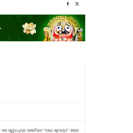
େ ଏକ ସ୍ୱତନ୍ତ୍ର ଡାକଟିକଟ “ମାଇ ଷ୍ଟାମ୍ପ” ଏହାର