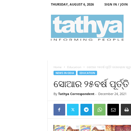
THURSDAY, AUGUST 6, 2026
SIGN IN / JOIN
T
a
t
h
y
a
Home
Education
ସୋଆର ୨୫ବର୍ଷ ପୂର୍ତ୍ତି ଉପଲକ୍ଷେ ସ୍ୱ
NEWS IN ODIA
EDUCATION
ସୋଆର ୨୫ବର୍ଷ ପୂର୍ତ୍
By
Tathya Correspondent
-
December 24, 2021