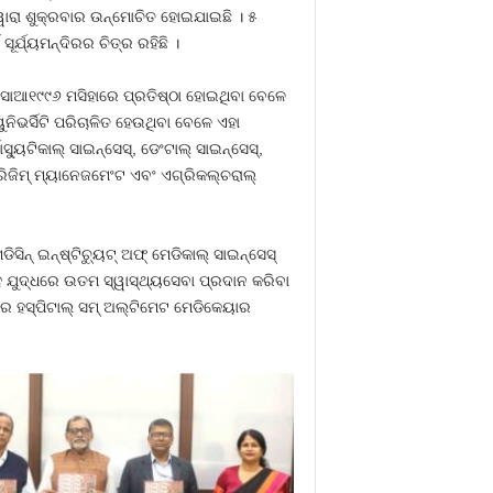
ାରା ଶୁକ୍ରବାର ଉନ୍ମୋଚିତ ହୋଇଯାଇଛି । ୫
୍ଯ୍ୟମନ୍ଦିରର ଚିତ୍ର ରହିଛି ।
ା ସୋଆ୧୯୯୬ ମସିହାରେ ପ୍ରତିଷ୍ଠା ହୋଇଥିବା ବେଳେ
ୟୁନିଭର୍ସିଟି ପରିଚାଳିତ ହେଉଥିବା ବେଳେ ଏହା
ୁଟିକାଲ୍ ସାଇନ୍‌ସେସ୍‌, ଡେଂଟାଲ୍ ସାଇନ୍‌ସେସ୍‌,
 ଟୁରିଜିମ୍ ମ୍ୟାନେଜମେଂଟ ଏବଂ ଏଗ୍ରିକଲ୍‌ଚରାଲ୍
ନ୍ ଇନ୍‌ଷ୍ଟିଚ୍ୟୁଟ୍ ଅଫ୍ ମେଡିକାଲ୍ ସାଇନ୍‌ସେସ୍
ହ ଯୁଦ୍ଧରେ ଉତମ ସ୍ୱାସ୍ଥ୍ୟସେବା ପ୍ରଦାନ କରିବା
ାର ହସ୍ପିଟାଲ୍ ସମ୍ ଅଲ୍ଟିମେଟ ମେଡିକେୟାର