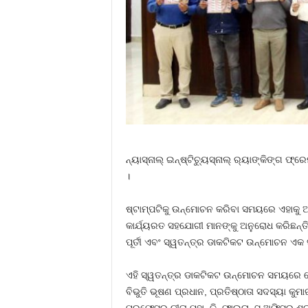
ନ୍ୟାସ୍‌ନାଲ୍ ଇନ୍‌ଷ୍ଟିଚ୍ୟୁସ୍‌ନାଲ୍ ର‌୍ୟାଙ୍କିଙ
।
ଷ୍ଟାମ୍ପଟିକୁ ଉନ୍ମୋଚନ କରିବା ସମୟରେ ଏହାକୁ ଅତ୍
କାର୍ଯ୍ୟରତ ସହଯୋଗୀ ମାନଙ୍କୁ ଅନୁରୋଧ କରିଛନ୍
ପୂର୍ତୀ ଏବଂ ସ୍ୱତନ୍ତ୍ର ଡାକଟିକଟ ଉନ୍ମୋଚନ ଏ
ଏହି ସ୍ୱତନ୍ତ୍ର ଡାକଟିକଟ ଉନ୍ମୋଚନ ସମୟରେ ସ
ବିଭୁତି ଭୂଷଣ ପ୍ରଧାନ, ପ୍ରତିଷ୍ଠାତା ସଦସ୍ୟା କ
ପ୍ରଫେସର ନୀତା ମହାନ୍ତି, ଫାଇନାନ୍ସ ଅଫିସର ଶ୍ରୀ