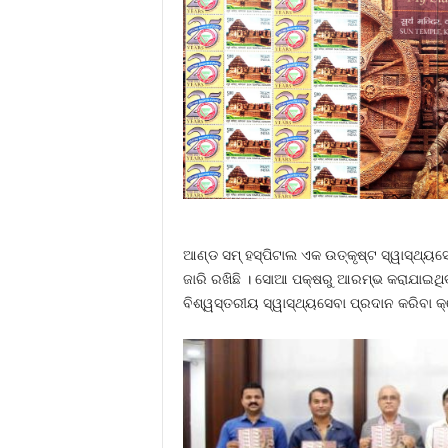
ଆଣ୍ଡ ସମ୍ ହସ୍ପିଟାଲ ଏକ ଉତ୍କୃଷ୍ଟ ସ୍ୱାସ୍ଥ୍ୟ
ଜାରି ରଖିଛି । ସୋଆ ପକ୍ଷରୁ ଆରମ୍ଭ କରାଯାଇଥିବା
ବିଶ୍ୱସ୍ତରୀୟ ସ୍ୱାସ୍ଥ୍ୟସେବା ପ୍ରଦାନ କରିବା କ୍ଷ