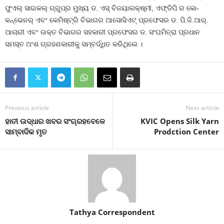
ଫୁଏଲ୍ ସାଇକଲ୍ ଗ୍ରୁପ୍‌ର ମୁଖ୍ୟ ଡ. ଏସ୍ ବିଜୟାଲକ୍ଷ୍ମୀ, ଏଫ୍‌ଡିପି ର କୋ-
କନ୍‌ଭେନର୍ ଏବଂ କେମିଷ୍ଟ୍ରି ବିଭାଗର ଆସୋସିଏଟ୍ ପ୍ରଫେସର ଡ. ପି.ଜି.ଆର୍‌.
ଆଚାରୀ ଏବଂ ଉକ୍ତ ବିଭାଗର ସହକାରୀ ପ୍ରଫେସର ଡ. ସଂଘମିତ୍ରା ପ୍ରଧାନ
ସମସ୍ତ ଅଂଶ ଗ୍ରହଣକାରୀକୁ ସମ୍ବର୍ଦ୍ଧିତ କରିଥିଲେ ।
Previous article
Next article
ହାତୀ ଉଦ୍ଧାର ଖବର ସଂଗ୍ରହବେଳେ
KVIC Opens Silk Yarn
ସାମ୍ବାଦିକ ମୃତ
Prodction Center
Tathya Correspondent