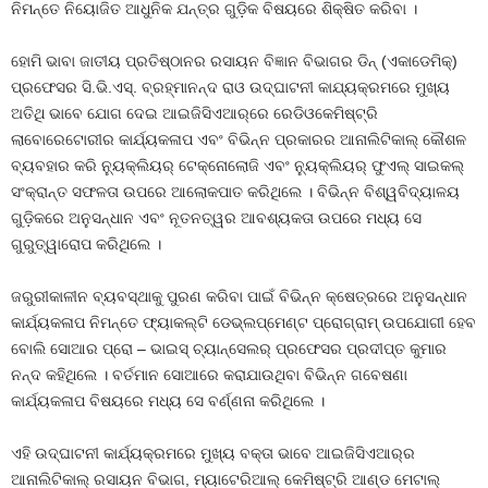
ନିମନ୍ତେ ନିୟୋଜିତ ଆଧୁନିକ ଯନ୍ତ୍ର ଗୁଡ଼ିକ ବିଷୟରେ ଶିକ୍ଷିତ କରିବା ।
ହୋମି ଭାବା ଜାତୀୟ ପ୍ରତିଷ୍ଠାନର ରସାୟନ ବିଜ୍ଞାନ ବିଭାଗର ଡିନ୍ (ଏକାଡେମିକ୍‌)
ପ୍ରଫେସର ସି.ଭି.ଏସ୍‌. ବ୍ରହ୍ମାନନ୍ଦ ରାଓ ଉଦ୍‌ଘାଟନୀ କାଯ୍ୟକ୍ରମରେ ମୁଖ୍ୟ
ଅତିଥି ଭାବେ ଯୋଗ ଦେଇ ଆଇଜିସିଏଆର୍‌ରେ ରେଡିଓକେମିଷ୍ଟ୍ରି
ଲାବୋରେଟୋରୀର କାର୍ଯ୍ୟକଳାପ ଏବଂ ବିଭିନ୍ନ ପ୍ରକାରର ଆନାଲିଟିକାଲ୍ କୌଶଳ
ବ୍ୟବହାର କରି ନ୍ୟୁକ୍ଲିୟର୍ ଟେକ୍ନୋଲୋଜି ଏବଂ ନ୍ୟୁକ୍ଲିୟର୍ ଫୁଏଲ୍ ସାଇକଲ୍
ସଂକ୍ରାନ୍ତ ସଫଳତା ଉପରେ ଆଲୋକପାତ କରିଥିଲେ । ବିଭିନ୍ନ ବିଶ୍ୱବିଦ୍ୟାଳୟ
ଗୁଡ଼ିକରେ ଅନୁସନ୍ଧାନ ଏବଂ ନୂତନତ୍ୱର ଆବଶ୍ୟକତା ଉପରେ ମଧ୍ୟ ସେ
ଗୁରୁତ୍ୱାରୋପ କରିଥିଲେ ।
ଜରୁରୀକାଳୀନ ବ୍ୟବସ୍ଥାକୁ ପୁରଣ କରିବା ପାଇଁ ବିଭିନ୍ନ କ୍ଷେତ୍ରରେ ଅନୁସନ୍ଧାନ
କାର୍ଯ୍ୟକଳାପ ନିମନ୍ତେ ଫ୍ୟାକଲ୍ଟି ଡେଭ୍‌ଲପ୍‌ମେଣ୍ଟ ପ୍ରୋଗ୍ରାମ୍ ଉପଯୋଗୀ ହେବ
ବୋଲି ସୋଆର ପ୍ରୋ – ଭାଇସ୍ ଚ୍ୟାନ୍‌ସେଲର୍ ପ୍ରଫେସର ପ୍ରଦୀପ୍ତ କୁମାର
ନନ୍ଦ କହିଥିଲେ । ବର୍ତମାନ ସୋଆରେ କରାଯାଉଥିବା ବିଭିନ୍ନ ଗବେଷଣା
କାର୍ଯ୍ୟକଳାପ ବିଷୟରେ ମଧ୍ୟ ସେ ବର୍ଣ୍ଣନା କରିଥିଲେ ।
ଏହି ଉଦ୍‌ଘାଟନୀ କାର୍ଯ୍ୟକ୍ରମରେ ମୁଖ୍ୟ ବକ୍ତା ଭାବେ ଆଇଜିସିଏଆର୍‌ର
ଆନାଲିଟିକାଲ୍ ରସାୟନ ବିଭାଗ, ମ୍ୟାଟେରିଆଲ୍ କେମିଷ୍ଟ୍ରି ଆଣ୍ଡ ମେଟାଲ୍