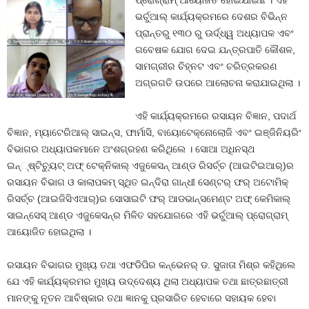
ପ୍ରୋଗ୍ରାମ୍ ଆୟୋଜିତ ହୋଇଯାଇଛି । ଏହି
ଭର୍ଚୁଆଲ୍ କାର୍ଯ୍ୟକ୍ରମରେ ଦେଶର ବିଭିନ୍ନ
ପ୍ରାନ୍ତରୁ ୧୩୦ ରୁ ଊର୍ଦ୍ଧ୍ୱ ଅଧ୍ୟାପକ ଏବଂ
ଗବେଷକ ଯୋଗ ଦେଇ ଯନ୍ତ୍ରପାତି କୌଶଳ,
ସାମଗ୍ରୀର ଚିହ୍ନଟ ଏବଂ ଚରିତ୍ରକରଣ
ଅଗ୍ରଗତି ଉପରେ ଆଲୋଚନା କରାଯାଇଥିଲା ।
ଏହି କାର୍ଯ୍ୟକ୍ରମରେ ରସାୟନ ବିଜ୍ଞାନ, ପଦାର୍ଥ
ବିଜ୍ଞାନ, ମ୍ୟାଟେରିଆଲ୍ ସାଇନ୍ସ, ଫାର୍ମାସି, ବାୟୋଟେକ୍ନୋଲୋଜି ଏବଂ ଇଞ୍ଜିନିୟରିଂ
ବିଭାଗର ଅଧ୍ୟାପକମାନେ ଅଂଶଗ୍ରହଣ କରିଥିଲେ । ସୋଆ ଅଧିନସ୍ଥ
ଇନ୍‌୍‌ଷ୍ଟିଚ୍ୟୁଟ୍ ଅଫ୍ ଟେକ୍ନିକାଲ୍ ଏଜୁକେସନ୍ ଆଣ୍ଡ ରିସର୍ଚ୍ଚ (ଆଇଟିଇଆର୍‌)ର
ରସାୟନ ବିଭାଗ ଓ କାଲାପକମ୍ ସ୍ଥିତ ଇନ୍ଦିରା ଗାନ୍ଧୀ ସେଣ୍ଟର୍ ଫର୍ ଅଟୋମିକ୍
ରିସର୍ଚ୍ଚ (ଆଇଜିସିଏଆର୍‌)ର ସୋସାଇଟି ଫର୍ ଆଡଭାନ୍ସମେଣ୍ଟ ଅଫ୍ କେମିକାଲ୍
ସାଇନ୍‌ସେସ୍ ଆଣ୍ଡ ଏଜୁକେସନ୍‌ର ମିଳିତ ସହଯୋଗରେ ଏହି ଭର୍ଚୁଆଲ୍ ପ୍ରୋଗ୍ରାମ୍
ଆୟୋଜିତ ହୋଇଥିଲା ।
ରସାୟନ ବିଭାଗର ମୁଖ୍ୟ ତଥା ଏଫଡିପିର କନ୍‌ଭେନର୍ ଡ. ସୁଜାତା ମିଶ୍ର କହିଥିଲେ
ଯେ ଏହି କାର୍ଯ୍ୟକ୍ରମର ମୁଖ୍ୟ ଉଦ୍ଦେଶ୍ୟ ଥିଲା ଅଧ୍ୟାପକ ତଥା ଛାତ୍ରଛାତ୍ରୀ
ମାନଙ୍କୁ ନୂତନ ଆବିଷ୍କାର ତଥା ଜ୍ଞାନକୁ ପ୍ରସାରିତ ହେବାରେ ସହାୟକ ହେବା