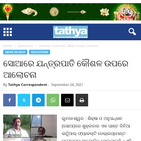
Home
Education
ସୋଆରେ ଯନ୍ତ୍ରପାତି କୌଶଳ ଉପରେ ଆଲୋଚନା
NEWS IN ODIA
EDUCATION
ସୋଆରେ ଯନ୍ତ୍ରପାତି କୌଶଳ ଉପରେ
ଆଲୋଚନା
By
Tathya Correspondent
-
September 24, 2021
ଭୁବନେଶ୍ୱର : ଶିକ୍ଷା ଓ ଅନୁସନ୍ଧାନ
(ସୋଆ)ରେ ଶୁକ୍ରବାର ଏକ ପାଞ୍ଚ ଦିନିଆ
ଭର୍ଚୁଆଲ୍ ଫ୍ୟାକଲ୍ଟି ଡେଭ୍‌ଲପ୍‌ମେଣ୍ଟ