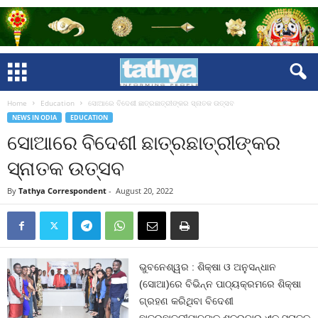
Home
Education
ସୋଆରେ ବିଦେଶୀ ଛାତ୍ରଛାତ୍ରୀଙ୍କର ସ୍ନାତକ ଉତ୍ସବ
NEWS IN ODIA
EDUCATION
ସୋଆରେ ବିଦେଶୀ ଛାତ୍ରଛାତ୍ରୀଙ୍କର
ସ୍ନାତକ ଉତ୍ସବ
By
Tathya Correspondent
-
August 20, 2022
ଭୁବନେଶ୍ୱର : ଶିକ୍ଷା ଓ ଅନୁସନ୍ଧାନ
(ସୋଆ)ରେ ବିଭିନ୍ନ ପାଠ୍ୟକ୍ରମରେ ଶିକ୍ଷା
ଗ୍ରହଣ କରିଥିବା ବିଦେଶୀ