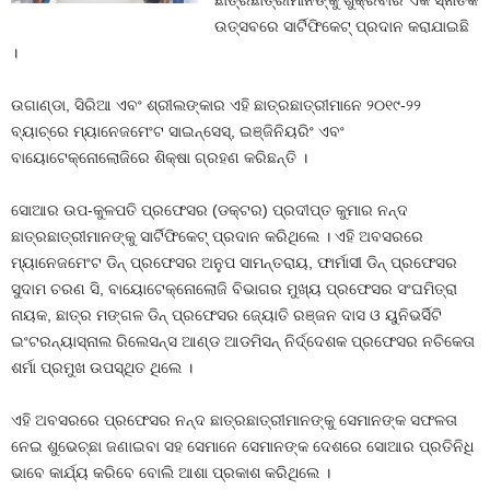
ଛାତ୍ରଛାତ୍ରୀମାନଙ୍କୁ ଶୁକ୍ରବାର ଏକ ସ୍ନାତକ
ଉତ୍ସବରେ ସାର୍ଟିଫିକେଟ୍ ପ୍ରଦାନ କରାଯାଇଛି
।
ଉଗାଣ୍ଡା, ସିରିଆ ଏବଂ ଶ୍ରୀଲଙ୍କାର ଏହି ଛାତ୍ରଛାତ୍ରୀମାନେ ୨୦୧୯-୨୨
ବ୍ୟାଚ୍‌ରେ ମ୍ୟାନେଜମେଂଟ ସାଇନ୍‌ସେସ୍‌, ଇଞ୍ଜିନିୟରିଂ ଏବଂ
ବାୟୋଟେକ୍ନୋଲୋଜିରେ ଶିକ୍ଷା ଗ୍ରହଣ କରିଛନ୍ତି ।
ସୋଆର ଉପ-କୁଳପତି ପ୍ରଫେସର (ଡକ୍ଟର) ପ୍ରଦୀପ୍ତ କୁମାର ନନ୍ଦ
ଛାତ୍ରଛାତ୍ରୀମାନଙ୍କୁ ସାର୍ଟିଫିକେଟ୍ ପ୍ରଦାନ କରିଥିଲେ । ଏହି ଅବସରରେ
ମ୍ୟାନେଜମେଂଟ ଡିନ୍ ପ୍ରଫେସର ଅନୁପ ସାମନ୍ତରାୟ, ଫାର୍ମାସୀ ଡିନ୍ ପ୍ରଫେସର
ସୁଦାମ ଚରଣ ସି, ବାୟୋଟେକ୍ନୋଲୋଜି ବିଭାଗର ମୁଖ୍ୟ ପ୍ରଫେସର ସଂଘମିତ୍ରା
ନାୟକ, ଛାତ୍ର ମଙ୍ଗଳ ଡିନ୍ ପ୍ରଫେସର ଜ୍ୟୋତି ରଞ୍ଜନ ଦାସ ଓ ୟୁନିଭର୍ସିଟି
ଇଂଟରନ୍ୟାସ୍‌ନାଲ ରିଲେସନ୍‌ସ ଆଣ୍ଡ ଆଡମିସନ୍ ନିର୍ଦ୍ଦେଶକ ପ୍ରଫେସର ନଚିକେତା
ଶର୍ମା ପ୍ରମୁଖ ଉପସ୍ଥିତ ଥିଲେ ।
ଏହି ଅବସରରେ ପ୍ରଫେସର ନନ୍ଦ ଛାତ୍ରଛାତ୍ରୀମାନଙ୍କୁ ସେମାନଙ୍କ ସଫଳତା
ନେଇ ଶୁଭେଚ୍ଛା ଜଣାଇବା ସହ ସେମାନେ ସେମାନଙ୍କ ଦେଶରେ ସୋଆର ପ୍ରତିନିଧି
ଭାବେ କାର୍ଯ୍ୟ କରିବେ ବୋଲି ଆଶା ପ୍ରକାଶ କରିଥିଲେ ।